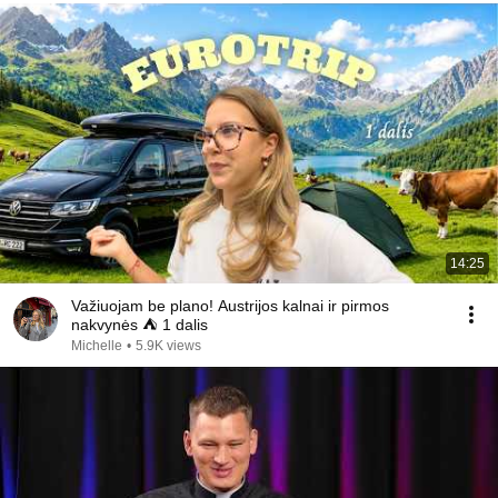
14:25
Važiuojam be plano! Austrijos kalnai ir pirmos
nakvynės ⛺️ 1 dalis
Michelle
•
5.9K views