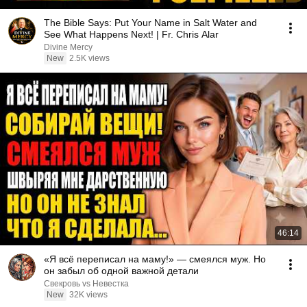
The Bible Says: Put Your Name in Salt Water and
See What Happens Next! | Fr. Chris Alar
Divine Mercy
New
2.5K views
46:14
«Я всё переписал на маму!» — смеялся муж. Но
он забыл об одной важной детали
Свекровь vs Невестка
New
32K views