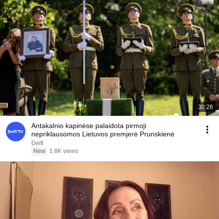
30:26
Antakalnio kapinėse palaidota pirmoji
nepriklausomos Lietuvos premjerė Prunskienė
Delfi
New
1.8K views