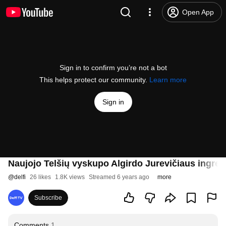
Open App
Sign in to confirm you’re not a bot
This helps protect our community.
Learn more
Sign in
Naujojo Telšių vyskupo Algirdo Jurevičiaus ingreso
@
delfi
26 likes
1.8K views
Streamed 6 years ago
more
Subscribe
Comments
1