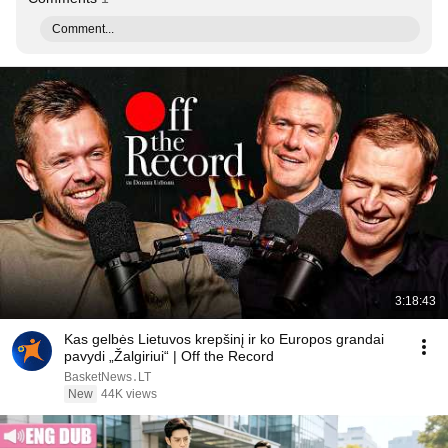
Comment...
3:18:43
Kas gelbės Lietuvos krepšinį ir ko Europos grandai
pavydi „Žalgiriui“ | Off the Record
BasketNews․LT
New
44K views