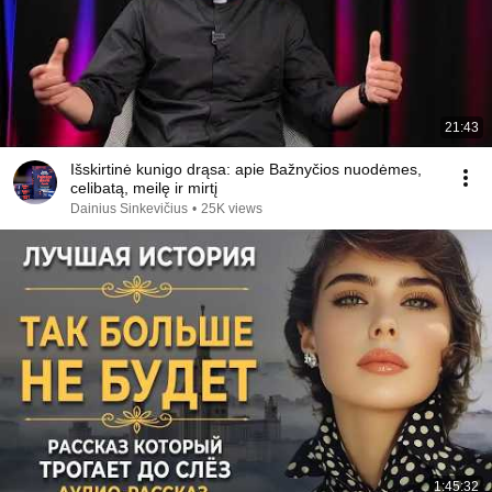
21:43
Išskirtinė kunigo drąsa: apie Bažnyčios nuodėmes,
celibatą, meilę ir mirtį
Dainius Sinkevičius
•
25K views
1:45:32