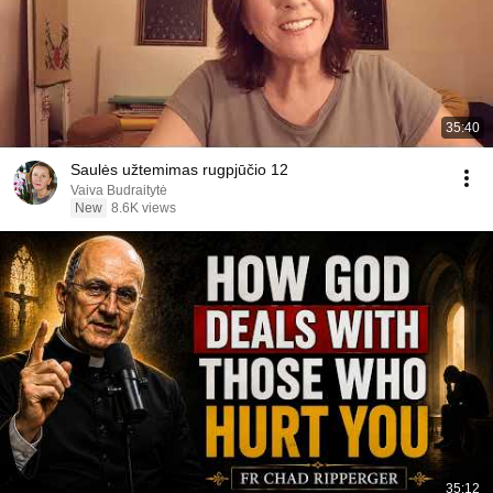
35:40
Saulės užtemimas rugpjūčio 12
Vaiva Budraitytė
New
8.6K views
35:12