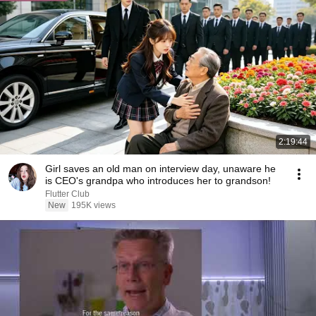
2:19:44
Girl saves an old man on interview day, unaware he
is CEO's grandpa who introduces her to grandson!
Flutter Club
New
195K views