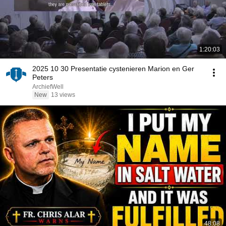
1:20:03
2025 10 30 Presentatie cystenieren Marion en Ger
Peters
ArchiefWell
New
13 views
48:08