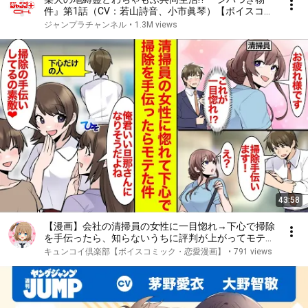
件』第1話（CV：若山詩音、小市眞琴）【ボイスコミ
ック】
ジャンプラチャンネル
•
1.3M views
43:58
【漫画】会社の清掃員の女性に一目惚れ→下心で掃除
を手伝ったら、知らないうちに評判が上がってモテて
た【恋愛漫画】【ラブコメ】【馴れ初め】
キュンコイ倶楽部【ボイスコミック・恋愛漫画】
•
791 views