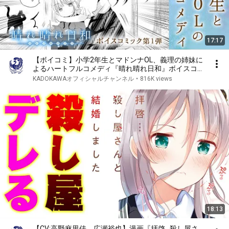
17:17
【ボイコミ】小学2年生とマドンナOL、義理の姉妹に
よるハートフルコメディ『晴れ晴れ日和』ボイスコミ
ック第1弾【CV：茅野愛衣＆長縄まりあ 他】
KADOKAWAオフィシャルチャンネル
•
816K views
18:13
【CV:高野麻里佳、広瀬裕也】漫画『拝啓…殺し屋さ