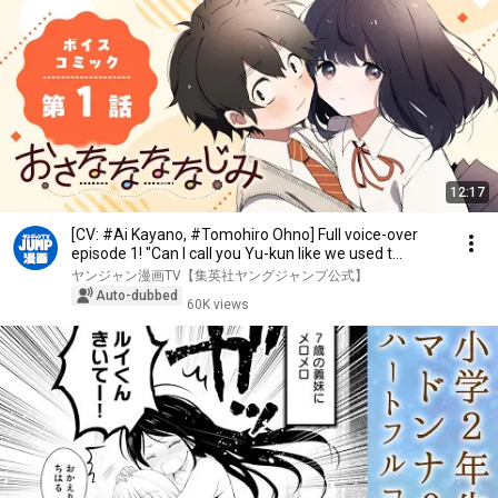
12:17
[CV: #Ai Kayano, #Tomohiro Ohno] Full voice-over
episode 1! "Can I call you Yu-kun like we used t...
ヤンジャン漫画TV【集英社ヤングジャンプ公式】
Auto-dubbed
60K views