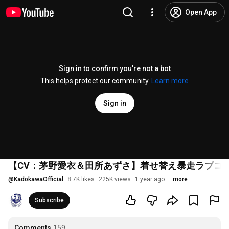
Open App
Sign in to confirm you’re not a bot
This helps protect our community.
Learn more
Sign in
【CV：茅野愛衣＆田所あずさ】着せ替え暴走ラブコ
@
KadokawaOfficial
8.7K likes
225K views
1 year ago
more
Subscribe
Comments
159