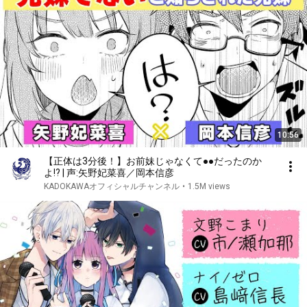
10:56
【正体は3分後！】お前妹じゃなくて●●だったのか
よ!? | 声:矢野妃菜喜／岡本信彦
KADOKAWAオフィシャルチャンネル
•
1.5M views