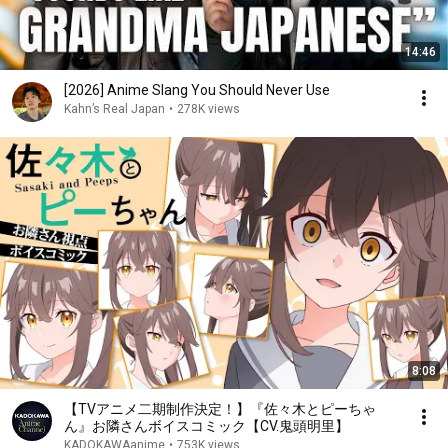
14:46
[2026] Anime Slang You Should Never Use
Kahn’s Real Japan
•
278K views
8:08
【TVアニメ二期制作決定！】『佐々木とピーちゃ
ん』お隣さんボイスコミック【CV.鬼頭明里】
KADOKAWAanime
•
753K views