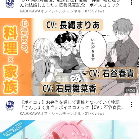
んと結婚しました』③巻発売記念 ボイスコミック
KADOKAWAオフィシャルチャンネル
•
875K views
14:52
【ボイコミ】お弁当を通して家族となっていく物語
『さんしょく弁当』ボイスコミック【CV：石谷春貴
＆石見舞菜香＆長縄まりあ】
KADOKAWAオフィシャルチャンネル
•
217K views