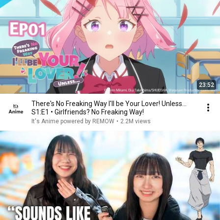
23:52
There's No Freaking Way I'll be Your Lover! Unless…
S1:E1 • Girlfriends? No Freaking Way!
It's Anime powered by REMOW
•
2.2M views