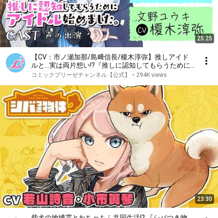
25:25
【CV：市ノ瀬加那/島﨑信長/榎木淳弥】推しアイド
ルと…実は両片想い!?『推しに認知してもらうために
アイドル始めました。』【ラブコメ】【ボイスコミッ
コミックブリーゼチャンネル【公式】
•
294K views
ク】
23:30
柴犬の地縛霊とわちゃもふ共同生活!? 『シバつき物