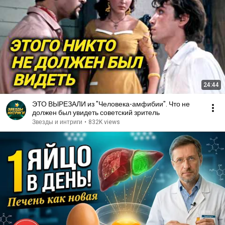
24:44
ЭТО ВЫРЕЗАЛИ из "Человека-амфибии". Что не
должен был увидеть советский зритель
Звезды и интриги
•
832K views