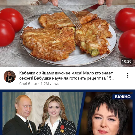
10:20
Кабачки с яйцами вкуснее мяса! Мало кто знает
секрет! Бабушка научила готовить рецепт за 15
минут
Chef Gafur
•
1.2M views