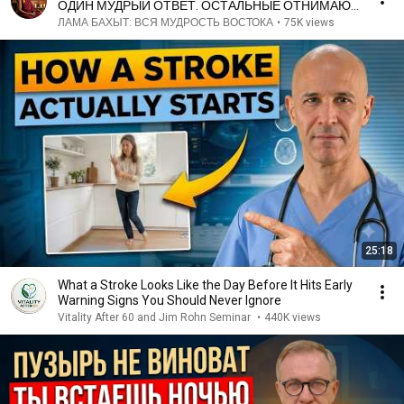
ОДИН МУДРЫЙ ОТВЕТ. ОСТАЛЬНЫЕ ОТНИМАЮТ
У ВАС ЖИЗНЕННЫЕ СИЛЫ.
ЛАМА БАХЫТ: ВСЯ МУДРОСТЬ ВОСТОКА
•
75K views
25:18
What a Stroke Looks Like the Day Before It Hits Early
Warning Signs You Should Never Ignore
Vitality After 60 and Jim Rohn Seminar
•
440K views