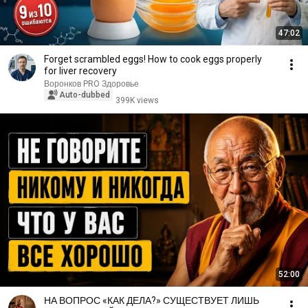
47:02
Forget scrambled eggs! How to cook eggs properly
for liver recovery
Воронков PRO Здоровье
Auto-dubbed
399K views
52:00
НА ВОПРОС «КАК ДЕЛА?» СУЩЕСТВУЕТ ЛИШЬ