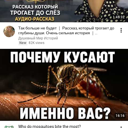
1:45:32
Так больше не будет ｜ Рассказ, который трогает до
глубины души. Очень сильная история ｜
Аудиорассказ
Душевный Мир Историй
New
82K views
16:16
Who do mosquitoes bite the most?