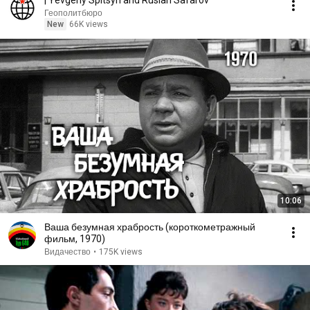
| Yevgeny Spitsyn and Ruslan Safarov
Геополитбюро
New
66K views
10:06
Ваша безумная храбрость (короткометражный
фильм, 1970)
Видачество
•
175K views