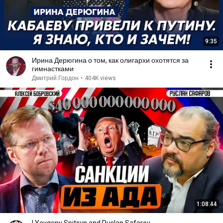
9:35
Ирина Дерюгина о том, как олигархи охотятся за
гимнастками
Дмитрий Гордон
•
404K views
1:08:44