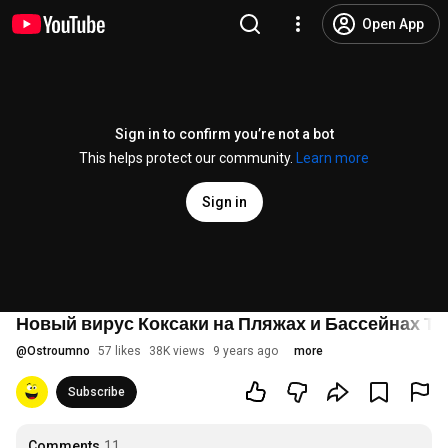
Open App
Sign in to confirm you’re not a bot
This helps protect our community.
Learn more
Sign in
Новый вирус Коксаки на Пляжах и Бассейнах Ту
@
Ostroumno
57 likes
38K views
9 years ago
more
Subscribe
Comments
11