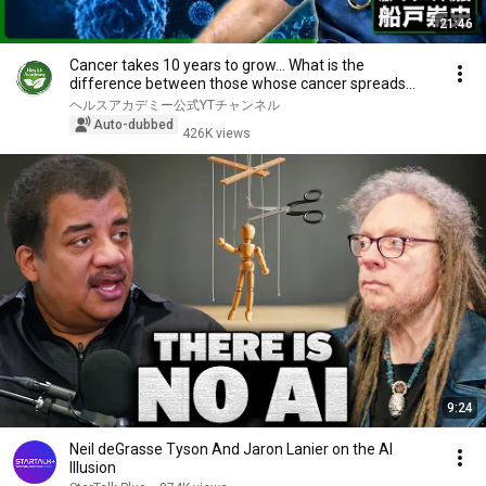
21:46
Cancer takes 10 years to grow... What is the
difference between those whose cancer spreads
and th...
ヘルスアカデミー公式YTチャンネル
Auto-dubbed
426K views
9:24
Neil deGrasse Tyson And Jaron Lanier on the AI
Illusion