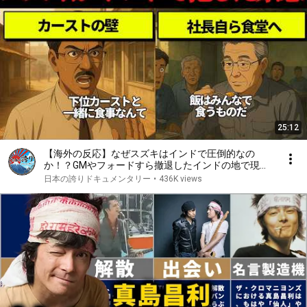
25:12
【海外の反応】なぜスズキはインドで圧倒的なの
か！？GMやフォードすら撤退したインドの地で現地
と共に歩んだ40年の歴史！
日本の誇りドキュメンタリー
•
436K views