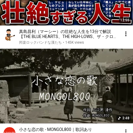
12:55
真島昌利（マーシー）の壮絶な人生を13分で解説
【THE BLUE HEARTS、THE HIGH-LOWS、ザ・クロマ
ニヨンズ】
邦楽ロックバンドな漢たち
•
145K views
3:48
小さな恋の歌 - MONGOL800｜歌詞あり