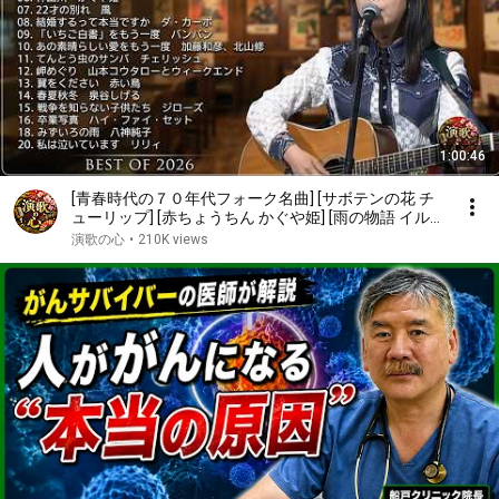
1:00:46
[青春時代の７０年代フォーク名曲] [サボテンの花 チ
ューリップ] [赤ちょうちん かぐや姫] [雨の物語 イル
カ] [落陽 よしだたくろう] [精霊流し グレープ] [ささや
演歌の心
•
210K views
かなこの人生 風]他