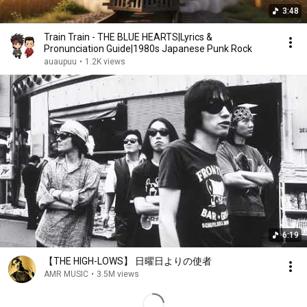
3:48
Train Train - THE BLUE HEARTS|Lyrics &
Pronunciation Guide|1980s Japanese Punk Rock
auaupuu
•
1.2K views
6:19
【THE HIGH-LOWS】 日曜日よりの使者
AMR MUSIC
•
3.5M views