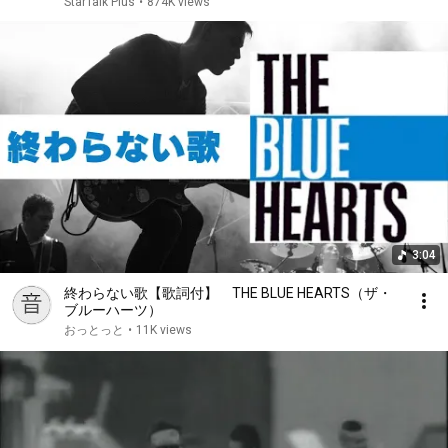
StarTalk Plus
•
874K views
3:04
終わらない歌【歌詞付】 THE BLUE HEARTS（ザ・
ブルーハーツ）
おっとっと
•
11K views