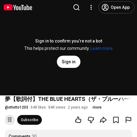
Open App
Sign in to confirm you’re not a bot
This helps protect our community.
Learn more
Sign in
夢【歌詞付】THE BLUE HEARTS（ザ・ブルーハーツ
@
ottotto1203
648 likes
84K views
2 years ago
more
Subscribe
Comments
30