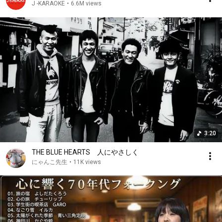
J -KARAOKE
•
6.6M views
3:20
THE BLUE HEARTS 人にやさしく
にゃんこ先生
•
11K views