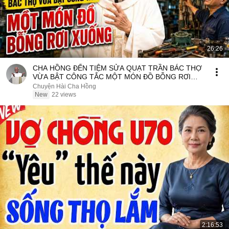
26:26
CHA HỒNG ĐẾN TIỆM SỬA QUẠT TRẦN BÁC THỢ
VỪA BẬT CÔNG TẮC MỘT MÓN ĐỒ BỖNG RƠI
XUỐNG
Chuyện Hài Cha Hồng
New
22 views
2:16:53