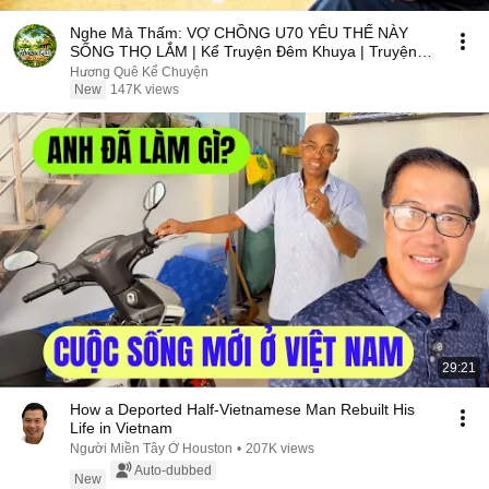
Nghe Mà Thấm: VỢ CHỒNG U70 YÊU THẾ NÀY
SỐNG THỌ LẮM | Kể Truyện Đêm Khuya | Truyện
Hay Đêm Khuya
Hương Quê Kể Chuyện
New
147K views
29:21
How a Deported Half-Vietnamese Man Rebuilt His
Life in Vietnam
Người Miền Tây Ở Houston
•
207K views
Auto-dubbed
New