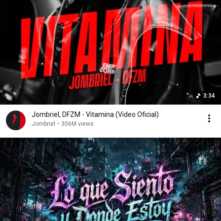
3:34
Jombriel, DFZM - Vitamina (Video Oficial)
Jombriel
•
306M views