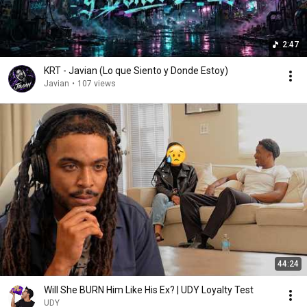
2:47
KRT - Javian (Lo que Siento y Donde Estoy)
Javian
•
107 views
44:24
Will She BURN Him Like His Ex? | UDY Loyalty Test
UDY