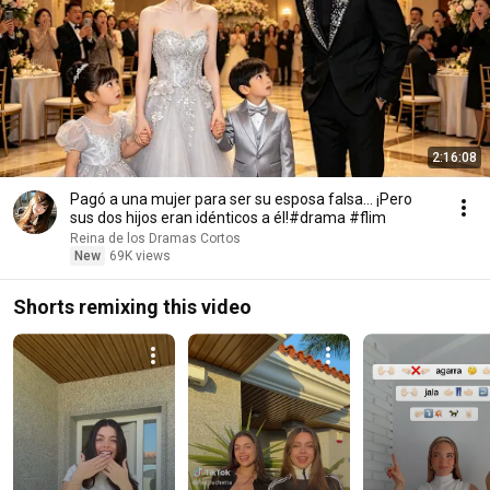
2:16:08
Pagó a una mujer para ser su esposa falsa... ¡Pero
sus dos hijos eran idénticos a él!#drama #flim
Reina de los Dramas Cortos
New
69K views
Shorts remixing this video