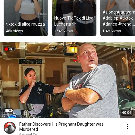
#siono #lautygr
Nuovo Tik Tok di Lisa 
#doblep #tiktok 
tiktok di alice muzza
Luchetta 💛
#dance #trend 
#baile #tutorial
46K views
164K views
1.4M views
40:06
Father Discovers His Pregnant Daughter was
Murdered