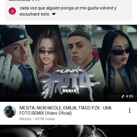
cada vez que alguien ponga un me gusta volveré y 
escucharé esto.  ❤
4:05
MESITA, NICKI NICOLE, EMILIA, TIAGO PZK - UNA
FOTO REMIX (Video Oficial)
Mesita
•
607M views