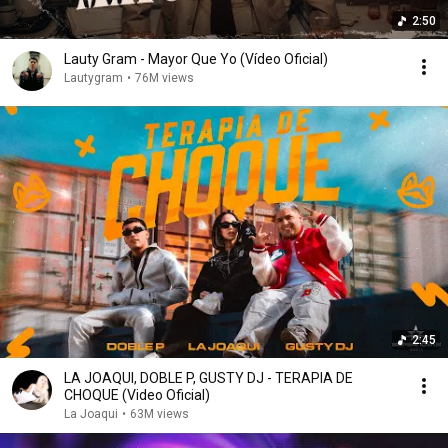
2:50
Lauty Gram - Mayor Que Yo (Vídeo Oficial)
Lautygram
•
76M views
2:45
LA JOAQUI, DOBLE P, GUSTY DJ - TERAPIA DE
CHOQUE (Video Oficial)
La Joaqui
•
63M views