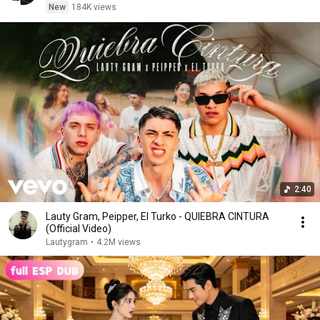
New
184K views
2:40
Lauty Gram, Peipper, El Turko - QUIEBRA CINTURA
(Official Video)
Lautygram
•
4.2M views