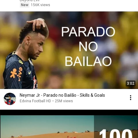
Beyond Evil
New
156K views
3:02
Neymar Jr - Parado no Bailão - Skills & Goals
Edvina Football HD
•
25M views