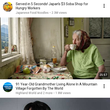
Served in 5 Seconds! Japan’s $3 Soba Shop for
Hungry Workers
Japanese Food Noodles
•
2.3M views
25:57
91 Year-Old Grandmother Living Alone In A Mountain
Village Forgotten By The World
Highland World and 2 more
•
1.8M views