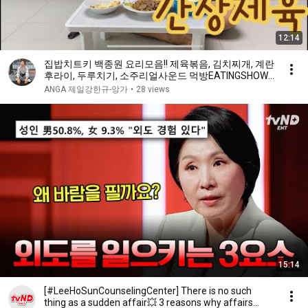
12:14
집밥치트키 백종원 요리모음!! 제육볶음, 김치찌개, 계란
후라이, 두루치기, 소주리얼사운드 먹방EATINGSHOW
ㅣSOJUㅣASMRㅣMUKBANGㅣKOREAFOODㅣ
ANGA 제일강한규-앙가
•
28 views
REALSOUND
15:14
[#LeeHoSunCounselingCenter] There is no such
thing as a sudden affair💥 3 reasons why affairs