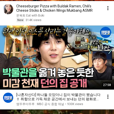
Cheeseburger Pizza with Buldak Ramen, Chili’s
Cheese Sticks & Chicken Wings Mukbang ASMR
문복희 Eat with Boki
New
314K views
27:58
[나혼자산다] 하나둘 모았더니 집이 박물관이 됐습니다
🏺 취향으로 가득 채운 공간에서 보내는 던의 평화로운
하루 | #던 MBC260724방송
엠뚜루마뚜루 : MBC 공식 종합 채널
•
930K views