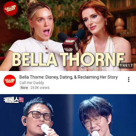
1:49:17
Bella Thorne: Disney, Dating, & Reclaiming Her Story
Call Her Daddy
New
263K views