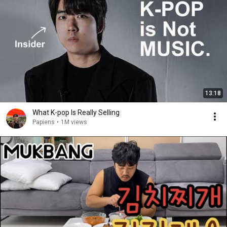
13:18
What K-pop Is Really Selling
Papiens
•
1M views