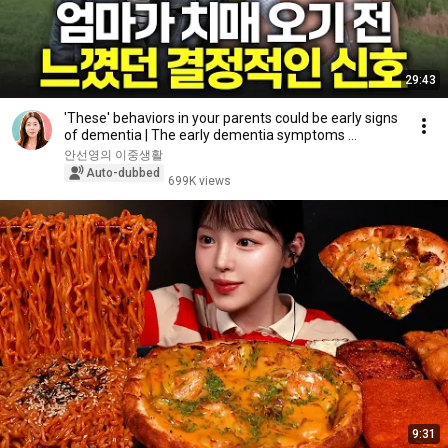
29:43
'These' behaviors in your parents could be early signs
of dementia | The early dementia symptoms ...
안선영의 이중생활
Auto-dubbed
699K views
9:31