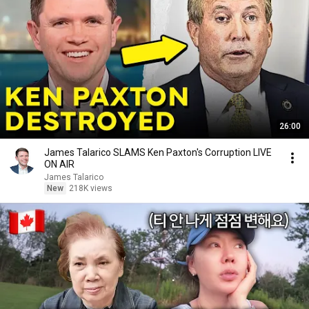
26:00
James Talarico SLAMS Ken Paxton's Corruption LIVE
ON AIR
James Talarico
New
218K views