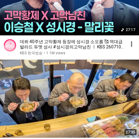
27:17
데뷔 40주년 고막황제 등장에 성시경 소오름 🥰 역대급
발라드 듀엣 성사 #성시경의고막남친 ㅣ KBS 260710
방송
KBS 한국방송
•
1.1M views
27:35