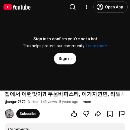
Open App
Sign in to confirm you’re not a bot
This helps protect our community.
Learn more
Sign in
집에서 이런맛이?! 투움바파스타, 이가자연면, 리얼사운드 먹
@
anga-7679
3 likes
143 views
5 years ago
more
Subscribe
Comments