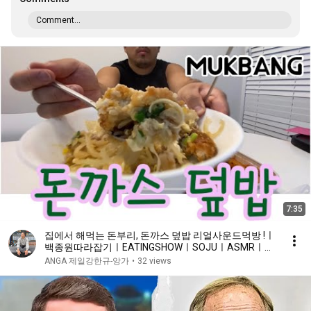
Comment...
7:35
집에서 해먹는 돈부리, 돈까스 덮밥 리얼사운드먹방 !ㅣ
백종원따라잡기ㅣEATINGSHOWㅣSOJUㅣASMRㅣ
MUKBANGㅣKOREAFOODㅣREALSOUNDㅣCOOK
ANGA 제일강한규-앙가
•
32 views