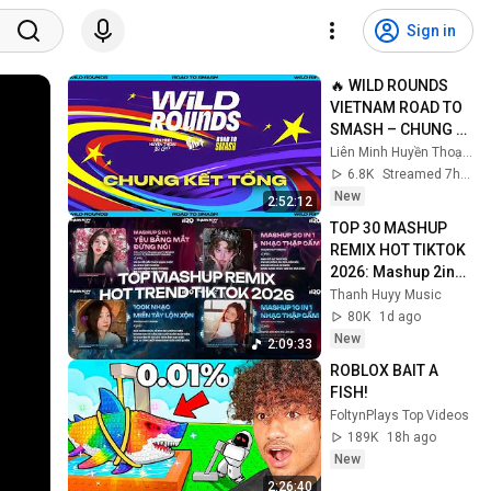
Sign in
🔥 WILD ROUNDS 
VIETNAM ROAD TO 
SMASH – CHUNG 
KẾT TỔNG
Liên Minh Huyền Thoại: Tốc Chiến
6.8K
Streamed 7h ago
New
2:52:12
TOP 30 MASHUP 
REMIX HOT TIKTOK 
2026: Mashup 2in1 
Yêu Bằng Mắt x 
Thanh Huyy Music
Đừng Nói, Mashup 
80K
1d ago
20in1 Nhạc Thập 
New
2:09:33
Cẩm
ROBLOX BAIT A 
FISH!
FoltynPlays Top Videos
189K
18h ago
New
2:26:40