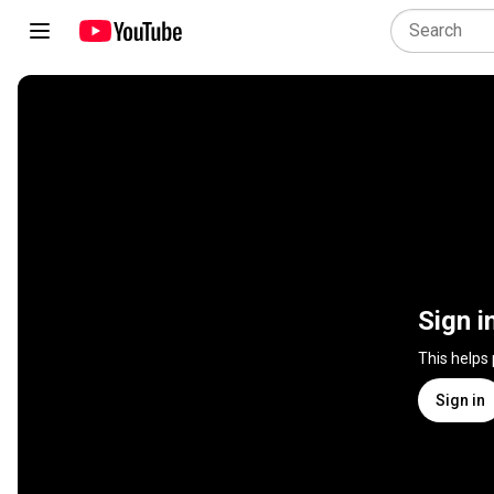
Sign i
This helps
Sign in