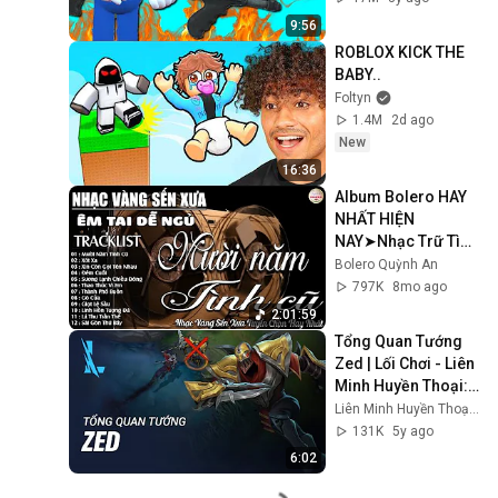
9:56
ROBLOX KICK THE 
BABY..
Foltyn
1.4M
2d ago
New
16:36
Album Bolero HAY 
NHẤT HIỆN 
NAY➤Nhạc Trữ Tình 
DIỄN QUÂN CỰC ÊM 
Bolero Quỳnh An
TAI Toàn Bài 
797K
8mo ago
Hay➤Nhạc Vàng 
2:01:59
CỰC KỲ HAY
Tổng Quan Tướng 
Zed | Lối Chơi - Liên 
Minh Huyền Thoại: 
Tốc Chiến
Liên Minh Huyền Thoại: Tốc Chiến
131K
5y ago
6:02