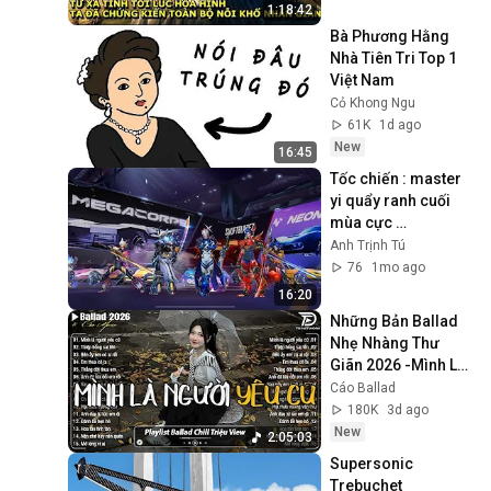
1:18:42
Bà Phương Hằng 
Nhà Tiên Tri Top 1 
Việt Nam
Cỏ Khong Ngu
61K
1d ago
New
16:45
Tốc chiến : master 
yi quẩy ranh cuối 
mùa cực 
chiến#wildrift 
Anh Trịnh Tú
#tốcchiến 
76
1mo ago
16:20
Những Bản Ballad 
Nhẹ Nhàng Thư 
Giãn 2026 -Mình Là 
Người Yêu Cũ ♫Top 
Cáo Ballad
25 Bản Ballad Bất 
180K
3d ago
Hủ Về Tình Yêu
New
2:05:03
Supersonic 
Trebuchet