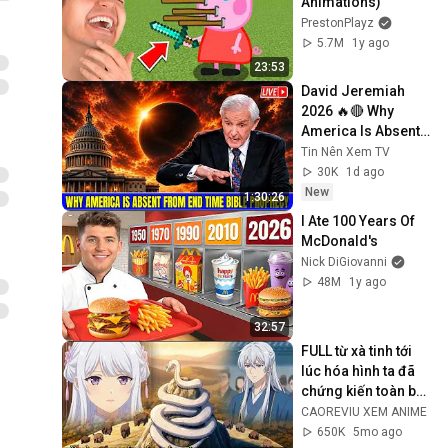
Animations)
PrestonPlayz
5.7M
1y ago
23:53
David Jeremiah 
2026 🔥🔴 Why 
America Is Absent 
From End Time 
Tin Nên Xem TV
Bible Prophecy 💥🔴 
30K
1d ago
David Jeremiah 
New
1:30:26
Sermons
I Ate 100 Years Of 
McDonald's
Nick DiGiovanni
48M
1y ago
32:57
FULL từ xà tinh tới 
lúc hóa hình ta đã 
chứng kiến toàn bộ 
nỗi thống khổ của 
CAOREVIU XEM ANIME
nhân gian
650K
5mo ago