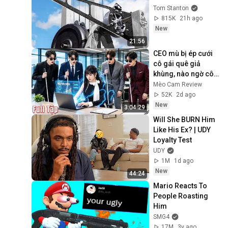
Tom Stanton
815K
21h ago
New
21:56
CEO mù bị ép cưới 
cô gái quê giả 
khùng, nào ngờ cô 
ấy là " Thiên Tài 
Mèo Cam Review
Chứng Khoán " 
52K
2d ago
cướp trái tim anh
New
3:04:29
Will She BURN Him 
Like His Ex? | UDY 
Loyalty Test
UDY
1M
1d ago
New
44:24
Mario Reacts To 
People Roasting 
Him
SMG4
17M
3y ago