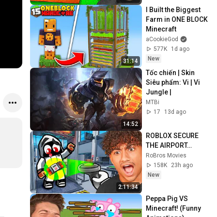
I Built the Biggest 
Farm in ONE BLOCK 
Minecraft
aCookieGod
577K
1d ago
New
31:14
Tốc chiến | Skin 
Siêu phẩm: Vi | Vi 
Jungle |
MTBi
17
13d ago
14:52
ROBLOX SECURE 
THE AIRPORT…
RoBros Movies
158K
23h ago
New
2:11:34
Peppa Pig VS 
Minecraft! (Funny 