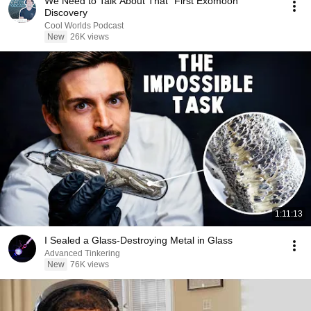
We Need to Talk About That "First Exomoon"
Discovery
Cool Worlds Podcast
New
26K views
1:11:13
I Sealed a Glass-Destroying Metal in Glass
Advanced Tinkering
New
76K views