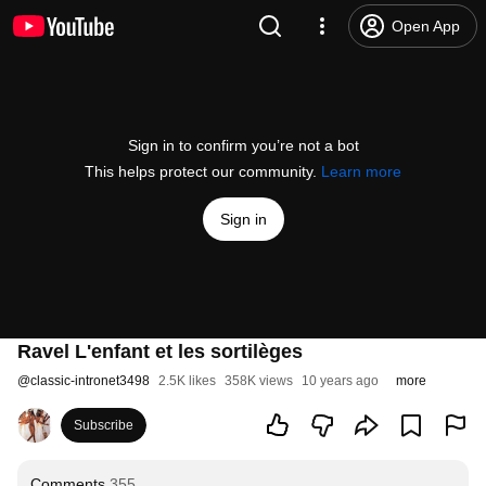
Open App
Sign in to confirm you’re not a bot
This helps protect our community.
Learn more
Sign in
Ravel L'enfant et les sortilèges
@
classic-intronet3498
2.5K likes
358K views
10 years ago
more
Subscribe
Comments
355