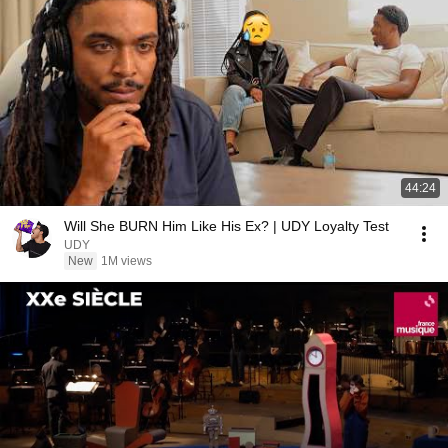
44:24
Will She BURN Him Like His Ex? | UDY Loyalty Test
UDY
New
1M views