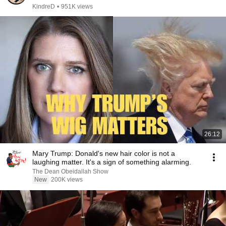
KindreD
•
951K views
26:12
Mary Trump: Donald's new hair color is not a
laughing matter. It's a sign of something alarming.
The Dean Obeidallah Show
New
200K views