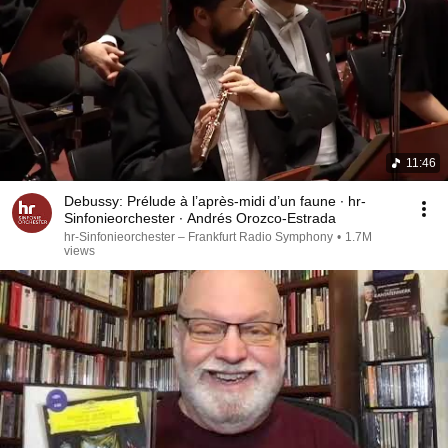
11:46
Debussy: Prélude à l’après-midi d’un faune ∙ hr-
Sinfonieorchester ∙ Andrés Orozco-Estrada
hr-Sinfonieorchester – Frankfurt Radio Symphony
•
1.7M
views