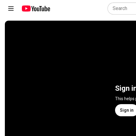
Sign i
This helps
Sign in