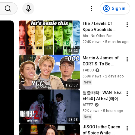
Sign in
The 7 Levels Of 
Kpop Vocalists 
(Vocal Technique)
Ain't No Other Fan
224K views
•
5 months ago
23:22
Martin & James of 
CORTIS: To Be 
Cringe Is To Be Free 
TABLO
| Hey Tablo Ep. 32
658K views
•
2 days ago
New
1:23:57
탈출하라 | WANTEEZ 
EP.50 | ATEEZ(에이티
즈)
ATEEZ
52K views
•
5 hours ago
New
58:53
JISOO Is the Queen 
of Spice While 