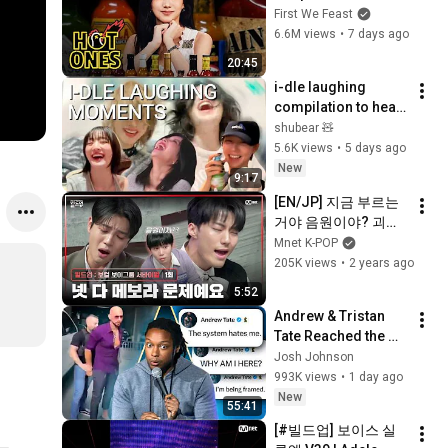
Eating Spicy Wings | 
First We Feast
Hot Ones
6.6M views
•
7 days ago
20:45
i-dle laughing 
compilation to heal 
your soul
shubear 🧸
5.6K views
•
5 days ago
New
9:17
[EN/JP] 지금 부르는 
거야 음원이야? 괴물 
메보들 간 피 튀기는 
Mnet K-POP
파트 분배 [빌드업/1
205K views
•
2 years ago
회] | Mnet 240126 방
5:52
송
Andrew & Tristan 
Tate Reached the 
End of the Algorithm
Josh Johnson
993K views
•
1 day ago
New
55:41
[#빌드업] 보이스 실