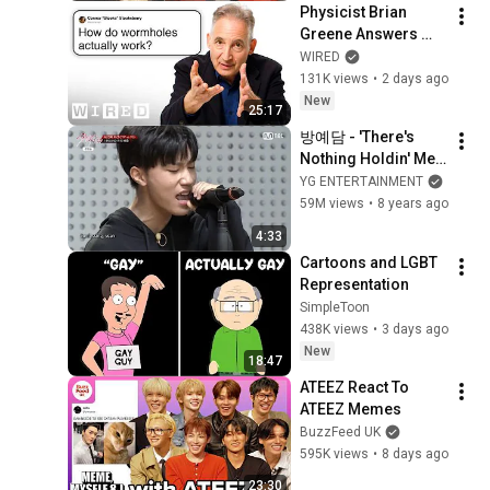
Physicist Brian 
Greene Answers 
Quantum Physics 
WIRED
Questions
131K views
•
2 days ago
New
25:17
방예담 - 'There's 
Nothing Holdin' Me 
Back' ('Stray Kids’  
YG ENTERTAINMENT
YG vs JYP 프리 배틀)
59M views
•
8 years ago
4:33
Cartoons and LGBT 
Representation
SimpleToon
438K views
•
3 days ago
New
18:47
ATEEZ React To 
ATEEZ Memes
BuzzFeed UK
595K views
•
8 days ago
23:30