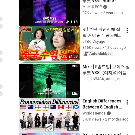
루엣 V39 | Adele - 
Rolling in the Deep
Mnet K-POP
37K views
•
2 years ago
1:18
앗! ＂난 위인전에 실
릴 거야🔥＂ 중국에서 
온 슈퍼스타 아이들(i-
JTBC Voyage
dle) 우기의 최종 목표
816K views
•
12 days ago
ㄷㄷ｜아는 형님｜
Auto-dubbed
24:38
JTBC 260711 방송
Mix - [#빌드업] 보이스 실
루엣 V38 | (여자)아이들 - 
TOMBOY
i-dle, HWASA, Adele, and more
Mix
English Differences 
Between 8 English 
Speakers! What Is 
World Friends
Aluminium foil In 
647K views
•
2 months ago
your English?
24:24