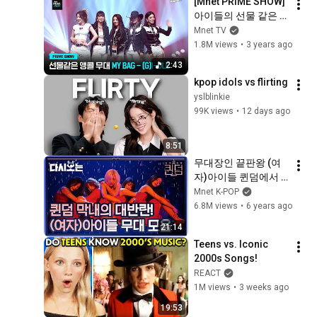
[Mnet PRIME SHOW] 
아이들의 선물 같은 
앵콜 무대, ♬ My Bag 
Mnet TV
- (G)I-DLE | Mnet 
1.8M views
•
3 years ago
230329 방송
2:43
kpop idols vs flirting
yslblinkie
99K views
•
12 days ago
8:51
무대장인 끝판왕 (여
자)아이들 퀸덤에서 
끼 탈탈 발산♥ 퀸덤 
Mnet K-POP
(여자)아이들 무대모
6.8M views
•
6 years ago
음 | #다시보는_퀸덤 | 
21:14
#Diggle
Teens vs. Iconic 
2000s Songs!
REACT
1M views
•
3 weeks ago
19:53