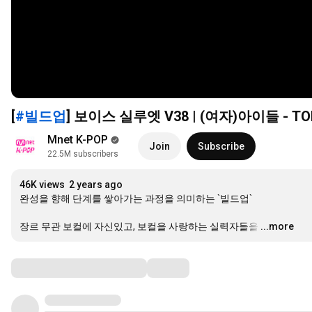
[
#빌드업
] 보이스 실루엣 V38 | (여자)아이들 - T
Mnet K-POP
Join
Subscribe
22.5M subscribers
46K views
2 years ago
완성을 향해 단계를 쌓아가는 과정을 의미하는 `빌드업`

장르 무관 보컬에 자신있고, 보컬을 사랑하는 실력자들을
…
...more
Comments