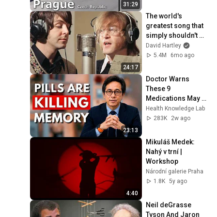
31:29
The world's 
greatest song that 
simply shouldn't 
exist
David Hartley
5.4M
6mo ago
24:17
Doctor Warns 
These 9 
Medications May 
Cause Memory 
Health Knowledge Lab
Loss After 60 - Dr. 
283K
2w ago
William Li
23:13
Mikuláš Medek: 
Nahý v trní | 
Workshop
Národní galerie Praha
1.8K
5y ago
4:40
Neil deGrasse 
Tyson And Jaron 