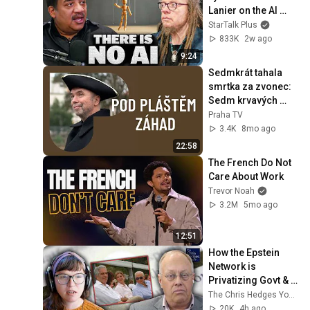
Lanier on the AI 
Illusion
StarTalk Plus
833K
2w ago
9:24
Sedmkrát tahala 
smrtka za zvonec: 
Sedm krvavých 
poprav, které 
Praha TV
Staroměstské 
3.4K
8mo ago
náměstí nikdy 
22:58
nezapomnělo
The French Do Not 
Care About Work
Trevor Noah
3.2M
5mo ago
12:51
How the Epstein 
Network is 
Privatizing Govt & 
Building the 
The Chris Hedges YouTube Channel
Surveillance 
20K
4h ago