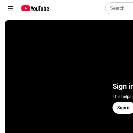
Sign i
This helps
Sign in