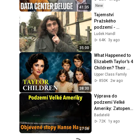
State(w/Whitney 
New
41:35
Webb) |TCHR
Tajemství 
Pražského 
podzemí - 
Vyšehrad 1. část
Ludek Handl
64K
3y ago
35:00
What Happened to 
Elizabeth Taylor's 4 
Children? Their 
Lives Today
Upper Class Family
850K
2w ago
38:30
Výprava do 
podzemí Velké 
Ameriky: Zatopené 
chodby a 
Badatelé
Hagenovo lůžko
72K
1y ago
27:08