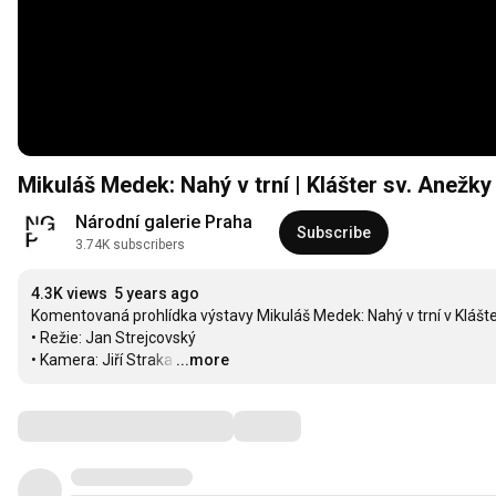
Mikuláš Medek: Nahý v trní | Klášter sv. Anežk
Národní galerie Praha
Subscribe
3.74K subscribers
4.3K views
5 years ago
Komentovaná prohlídka výstavy Mikuláš Medek: Nahý v trní v Klášte
• Režie: Jan Strejcovský

• Kamera: Jiří Straka
…
...more
Comments