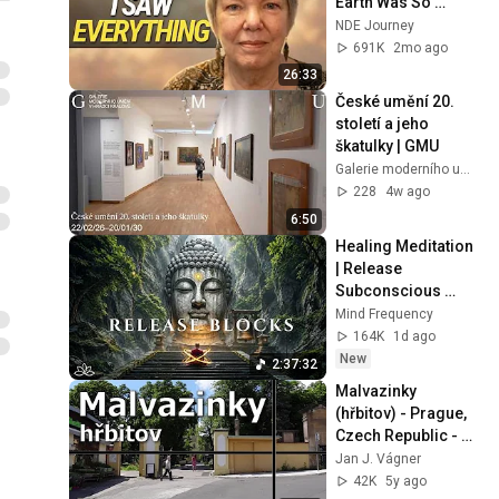
Earth Was So 
Painful
NDE Journey
691K
2mo ago
26:33
České umění 20. 
století a jeho 
škatulky | GMU
Galerie moderního umění v Hradci Králové
228
4w ago
6:50
Healing Meditation 
| Release 
Subconscious 
Blocks, Cleanse 
Mind Frequency
Negative Energy & 
164K
1d ago
Restore Inner 
New
2:37:32
Peace
Malvazinky 
(hřbitov) - Prague, 
Czech Republic - 
videoprůvodce 
Jan J. Vágner
(video guide)
42K
5y ago