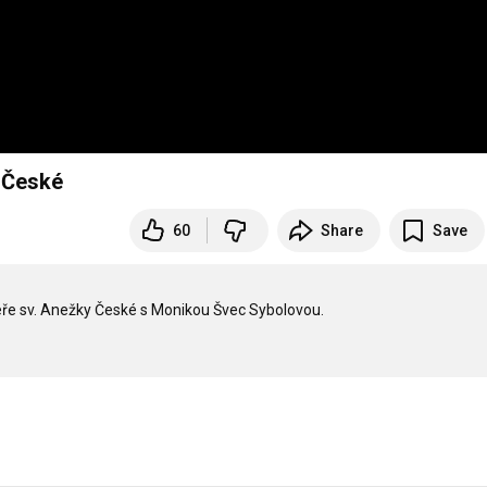
y České
60
Share
Save
ře sv. Anežky České s Monikou Švec Sybolovou. 
