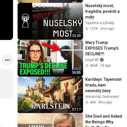
Nuselský most, 
tragédie, pověsti a 
mýty
Tajemno a záhady
127K
2mo ago
23:20
Mary Trump 
EXPOSES Trump's 
DECLINE!!!
Legal AF
466K
7d ago
36:55
Karlštejn: Tajemství 
hradu, kam 
nesměly ženy
Historický Cestovatel
46K
9mo ago
57:17
She Died and Asked 
the Beings Why 