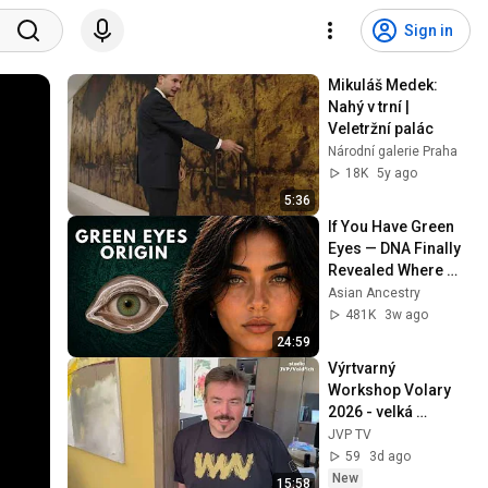
Sign in
Mikuláš Medek: 
Nahý v trní | 
Veletržní palác
Národní galerie Praha
18K
5y ago
5:36
If You Have Green 
Eyes — DNA Finally 
Revealed Where 
They Really Come 
Asian Ancestry
From
481K
3w ago
24:59
Výrtvarný 
Workshop Volary 
2026 - velká 
mezinárodní účast i 
JVP TV
velké množství 
59
3d ago
českých osobností
New
15:58