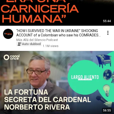
55:44
“HOW I SURVIVED THE WAR IN UKRAINE” SHOCKING
ACCOUNT of a Colombian who saw his COMRADES
DIE
Más Allá del Silencio Podcast
Auto-dubbed
1.1M views
56:55