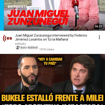
36:37
Juan Miguel Zunzunegui interviewed by Federico
Jiménez Losantos on 'Es la Mañana'
esRadio
Auto-dubbed
191K views