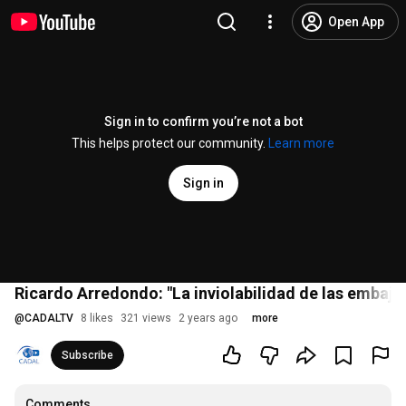
Open App
Sign in to confirm you’re not a bot
This helps protect our community.
Learn more
Sign in
Ricardo Arredondo: "La inviolabilidad de las embaja
@
CADALTV
8 likes
321 views
2 years ago
more
Subscribe
Comments