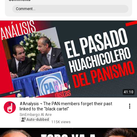
Comment...
41:10
#Analysis ¬ The PAN members forget their past
linked to the "black cartel"
SinEmbargo Al Aire
Auto-dubbed
115K views