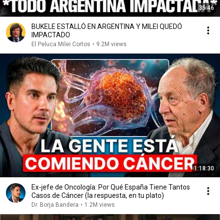
35:46
BUKELE ESTALLÓ EN ARGENTINA Y MILEI QUEDÓ
IMPACTADO
El Peluca Milei Cortos
•
9.2M views
1:18:30
Ex-jefe de Oncología: Por Qué España Tiene Tantos
Casos de Cáncer (la respuesta, en tu plato)
Dr. Borja Bandera
•
1.2M views