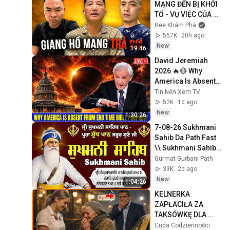
MẠNG ĐẾN BỊ KHỞI 
TỐ - VỤ VIỆC CỦA 
VUA QUẠT, HUẤN 
Bee Khám Phá
HOA HỒNG VÀ 
557K
20h ago
KHÁNH SKY
New
19:46
David Jeremiah 
2026 🔥🔴 Why 
America Is Absent 
From End Time 
Tin Nên Xem TV
Bible Prophecy 💥🔴 
52K
1d ago
David Jeremiah 
New
1:30:26
Sermons
7-08-26 Sukhmani 
Sahib Da Path Fast  
\\ Sukhmani Sahib 
Full Path \\ ਸੁਖਮਨੀ 
Gurmat Gurbani Path
ਸਾਹਿਬ ਪਾਠ
33K
2d ago
New
1:04:26
KELNERKA 
ZAPŁACIŁA ZA 
TAKSÓWKĘ DLA 
STARSZEJ KOBIETY  
Cuda Codzienności