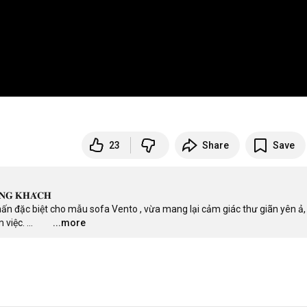
23
Share
Save
̀𝐍𝐆 𝐊𝐇𝐀́𝐂𝐇

n đặc biệt cho mẫu sofa Vento , vừa mang lại cảm giác thư giãn yên ả,
 việc.
…
...more