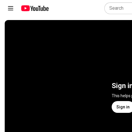
Sign i
This helps
Sign in