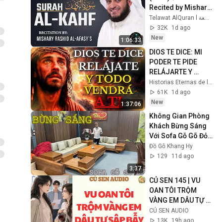
Recited by Mishary 
Rashid Al-Afasy l 
Telawat AlQuran l تلاوات القرآن الخاشعة
سورة الكهف❤️كاملة
32K
1d ago
New
1:06:33
DIOS TE DICE: MI 
PODER TE PIDE 
RELÁJARTE Y 
SOLTAR EL 
Historias Eternas de la Biblia
CONTROL, TODO 
61K
1d ago
LLEGARÁ EN SU 
New
1:37:06
MOMENTO 
Không Gian Phòng 
PERFECTO
Khách Bừng Sáng 
Với Sofa Gỗ Gõ Đỏ 
Và Da Đệm Trắng 
Đồ Gỗ Khang Hy
Sữa
129
11d ago
3:37
CỦ SEN 145 | VU 
OAN TÔI TRỘM 
VÀNG EM DÂU TỰ 
SẬP BẪY #audio 
CỦ SEN AUDIO
#truyenaudio
13K
19h ago