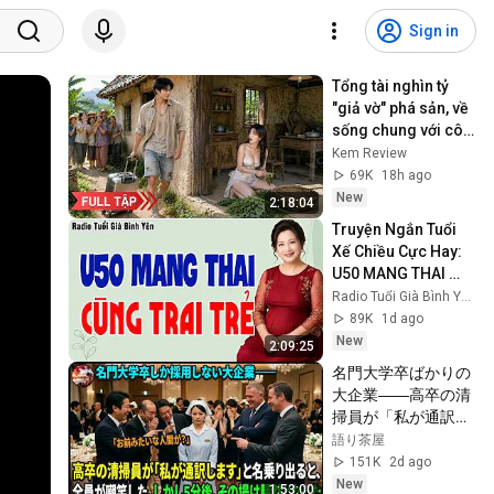
Sign in
Tổng tài nghìn tỷ 
"giả vờ" phá sản, về 
sống chung với cô 
vợ nhà quê để thử 
Kem Review
lòng và cái kết
69K
18h ago
New
2:18:04
Truyện Ngắn Tuổi 
Xế Chiều Cực Hay: 
U50 MANG THAI 
CÙNG TRAI TRẺ - 
Radio Tuổi Già Bình Yên
Đọc Truyện Đêm 
89K
1d ago
Khuya
New
2:09:25
名門大学卒ばかりの
大企業――高卒の清
掃員が「私が通訳い
たします」と財閥会
語り茶屋
長に告げた瞬間、全
151K
2d ago
員が嘲笑した。しか
New
1:53:00