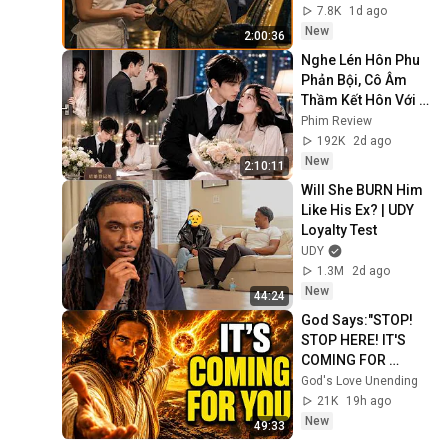
NIE WIEDZĄC ŻE 
7.8K
1d ago
MILIONER PATRZY
New
2:00:36
Nghe Lén Hôn Phu 
Phản Bội, Cô Âm 
Thầm Kết Hôn Với 
Tổng Tài Và Được 
Phim Review
Cưng Chiều Như 
192K
2d ago
Báu Vật
New
2:10:11
Will She BURN Him 
Like His Ex? | UDY 
Loyalty Test
UDY
1.3M
2d ago
New
44:24
God Says:"STOP! 
STOP HERE! IT'S 
COMING FOR 
YOU"/God Message 
God's Love Unending
Now/God Message
21K
19h ago
New
49:33