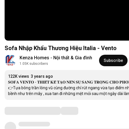
Sofa Nhập Khẩu Thương Hiệu Italia - Vento
Kenza Homes - Nội thất & Gia đình
Subscribe
1.05K subscribers
122K views
3 years ago
𝐒𝐎𝐅𝐀 𝐕𝐄𝐍𝐓𝐎 - 𝐓𝐇𝐈𝐄̂́𝐓 𝐊𝐄̂́ 𝐓𝐀̣𝐎 𝐍𝐄̂𝐍 𝐒𝐔̛̣ 𝐒𝐀𝐍𝐆 𝐓𝐑𝐎̣𝐍𝐆 𝐂𝐇𝐎 𝐏𝐇𝐎
👉Tựa bông trần lông vũ cùng đường chỉ rút ngang vừa tạo điểm nhấ
bềnh như trên mây , xua tan đi những mệt mỏi sau một ngày dài làm
Comments