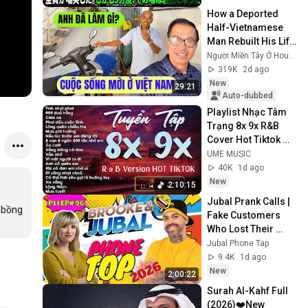
し5分後、その場は
How a Deported 
静まり返った。#動
Half-Vietnamese 
エピソード#老後の
Man Rebuilt His Life 
物語 #家族の物語
in Vietnam
Người Miền Tây Ở Houston
319K
2d ago
New
29:21
Auto-dubbed
Playlist Nhạc Tâm 
Trạng 8x 9x R&B 
Cover Hot Tiktok 
Triệu View - Tình 
UME MUSIC
Nhạt Phai, 999 Đóa 
40K
1d ago
Hồng - UME
New
2:10:15
Jubal Prank Calls | 
 bồng 
Fake Customers 
Who Lost Their 
Minds 🤣☎️ |  P1 | 
Jubal Phone Tap
Ep# 96 | Prank Call
9.4K
1d ago
New
2:00:22
Surah Al-Kahf Full 
(2026)❤️New 