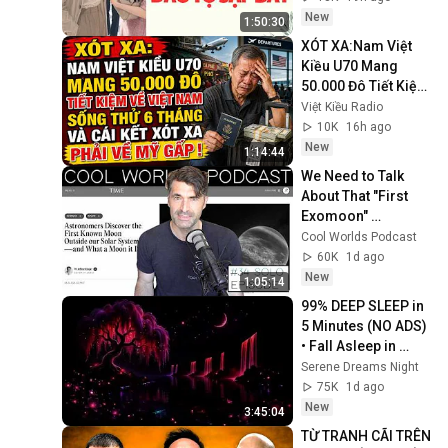
New
1:50:30
XÓT XA:Nam Việt 
Kiều U70 Mang 
50.000 Đô Tiết Kiệm 
Về Việt Nam Sống 
Việt Kiều Radio
Thử Và Cái Kết 6 
10K
16h ago
Tháng Phải Về Mỹ
New
1:14:44
We Need to Talk 
About That "First 
Exomoon" 
Discovery
Cool Worlds Podcast
60K
1d ago
New
1:05:14
99% DEEP SLEEP in 
5 Minutes (NO ADS) 
• Fall Asleep in 
Under 2 MINUTES • 
Serene Dreams Night
Remove Insomnia
75K
1d ago
New
3:45:04
TỪ TRANH CÃI TRÊN 