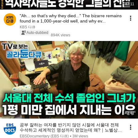
47:11
"Ah... so that's why they died..." The bizarre remains
found in a 1,000-year-old well, and why ev...
KBS 다큐
Auto-dubbed
894K views
42:41
공부 잘하는 여자를 반기지 않던 시절에 서울대 전체
수석하고 세계적인 명성까지 얻었는데 왜?｜노벨상도
7성급 호텔도 부럽지 않은 어느 학자의 품격｜여백서
EBSDocumentary (EBS 다큐)
•
3M views