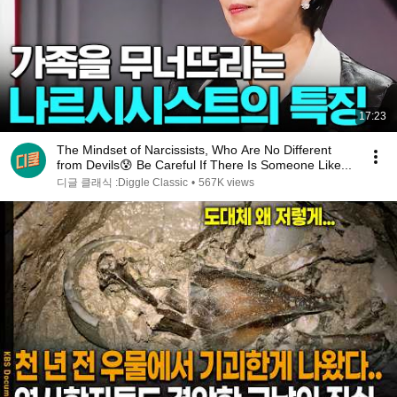
17:23
The Mindset of Narcissists, Who Are No Different
from Devils😰 Be Careful If There Is Someone Like...
디글 클래식 :Diggle Classic
•
567K views