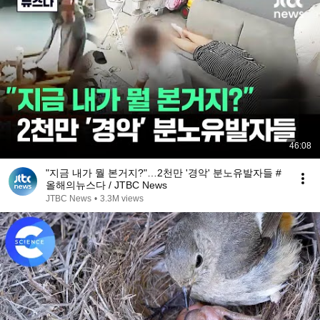
46:08
"지금 내가 뭘 본거지?"…2천만 '경악' 분노유발자들 #
올해의뉴스다 / JTBC News
JTBC News
•
3.3M views