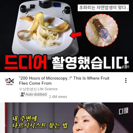
6:56
"200 Hours of Microscopy..!" This Is Where Fruit
Flies Come From
수상한생선 Life Science
Auto-dubbed
2.4M views