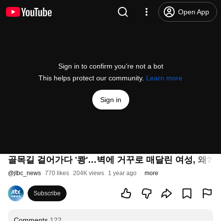
Open App
Sign in to confirm you’re not a bot
This helps protect our community.
Learn more
Sign in
골목길 걸어가다 '쾅'…벽에 거꾸로 매달린 여성, 왜? /
@
jtbc_news
770 likes
204K views
1 year ago
more
Subscribe
Comments
122