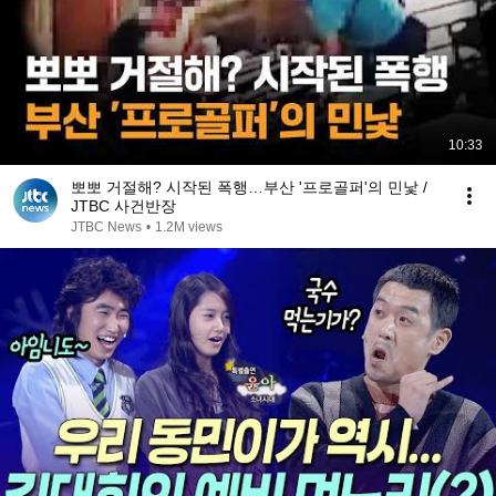
10:33
뽀뽀 거절해? 시작된 폭행…부산 '프로골퍼'의 민낯 /
JTBC 사건반장
JTBC News
•
1.2M views