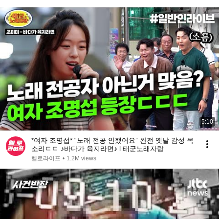
원｜건축탐구 집｜#골라듄다큐
5:10
*여자 조명섭* “노래 전공 안했어요” 완전 옛날 감성 목
소리ㄷㄷ ♪바다가 육지라면♪ l 태군노래자랑
헬로라이프
•
1.2M views