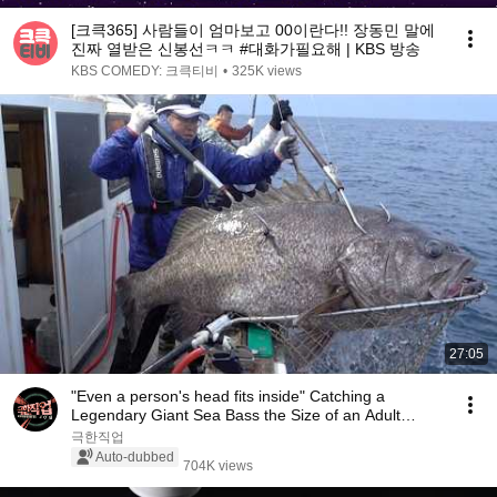
[크큭365] 사람들이 엄마보고 00이란다!! 장동민 말에
진짜 열받은 신봉선ㅋㅋ #대화가필요해 | KBS 방송
KBS COMEDY: 크큭티비
•
325K views
27:05
"Even a person's head fits inside" Catching a
Legendary Giant Sea Bass the Size of an Adult
Human
극한직업
Auto-dubbed
704K views