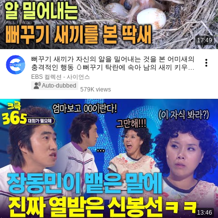
17:49
뻐꾸기 새끼가 자신의 알을 밀어내는 것을 본 어미새의
충격적인 행동 🥚뻐꾸기 탁란에 속아 남의 새끼 키우는
딱새 | 다큐프라임
EBS 컬렉션 - 사이언스
Auto-dubbed
579K views
13:46