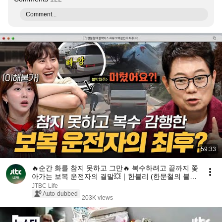
Comment...
59:33
🔥순간 화를 참지 못하고 그만🔥 복수하려고 끝까지 쫓
아가는 보복 운전자의 결말💥｜한블리 (한문철의 블랙
박스 리뷰)｜JTBC 260204 방송 외
JTBC Life
Auto-dubbed
203K views