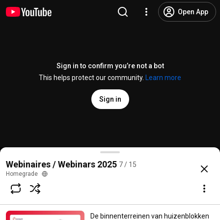
Open App
Sign in to confirm you’re not a bot
This helps protect our community.
Learn more
Sign in
Hoe financiert u werkzaamheden in een mede-eige
Webinaires / Webinars 2025
7 / 15
@
homegrade.brussels
No likes
14 views
8 months ago
more
Homegrade
Subscribe
De binnenterreinen van huizenblokken
Comments