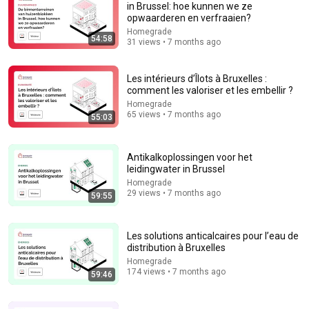
in Brussel: hoe kunnen we ze
opwaarderen en verfraaien?
Comment...
Homegrade
54:58
31 views • 7 months ago
Les intérieurs d’Îlots à Bruxelles :
comment les valoriser et les embellir ?
Homegrade
65 views • 7 months ago
55:03
Antikalkoplossingen voor het
leidingwater in Brussel
Homegrade
29 views • 7 months ago
59:55
18:46
Brigitte Kaandorp – Generatieladder (Zó, 2009)
Les solutions anticalcaires pour l’eau de
Brigitte Kaandorp
•
74K views
distribution à Bruxelles
Homegrade
174 views • 7 months ago
59:46