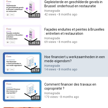
Gepleisterde en geschilderde gevels in
Brussel: onderhoud en restauratie
Homegrade
42 views • 8 months ago
1:00:13
Façades enduites et peintes à Bruxelles
: entretien et restauration
Homegrade
18:08
69 views • 8 months ago
1:00:14
5 Jobs So Desperate For Workers They'll Hire You On
the Spot
Hoe financiert u werkzaamheden in een
Shane Hummus
•
1.4M views
mede-eigendom?
Homegrade
14 views • 8 months ago
59:14
Comment financer des travaux en
copropriété ?
Homegrade
170 views • 8 months ago
57:04