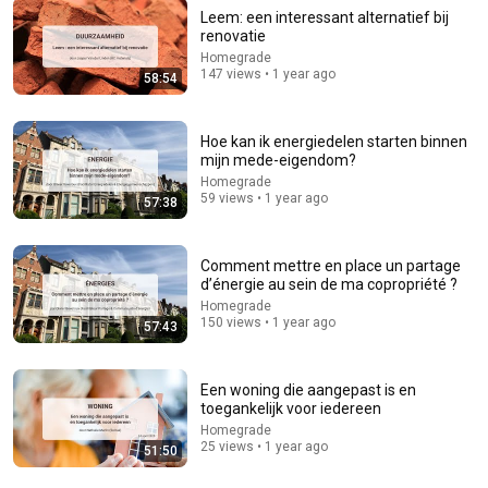
Leem: een interessant alternatief bij
renovatie
21:45
Homegrade
147 views • 1 year ago
58:54
Don't Put These 7 Assets In Your Living Trust (Most
People Get This Wrong)
Toby Mathis Esq | Tax Planning & Asset Protection
•
294K
Hoe kan ik energiedelen starten binnen
views
mijn mede-eigendom?
Homegrade
59 views • 1 year ago
57:38
Comment mettre en place un partage
d’énergie au sein de ma copropriété ?
Homegrade
150 views • 1 year ago
57:43
Een woning die aangepast is en
toegankelijk voor iedereen
31:21
Homegrade
25 views • 1 year ago
51:50
Le secret pour méditer la Bible efficacement