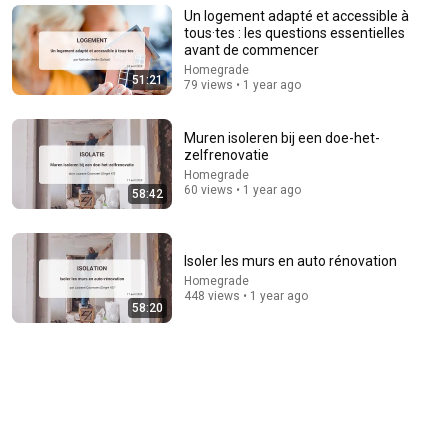
EMCI TV
Un logement adapté et accessible à
New
25K views
tous·tes : les questions essentielles
avant de commencer
Homegrade
51:21
79 views • 1 year ago
Muren isoleren bij een doe-het-
zelfrenovatie
Homegrade
60 views • 1 year ago
58:42
Isoler les murs en auto rénovation
25:57
Homegrade
448 views • 1 year ago
58:20
Stop Rambling: The 3-2-1 Speaking Trick That Makes
You Sound Like A CEO
BigDeal by Codie Sanchez
•
3.7M views