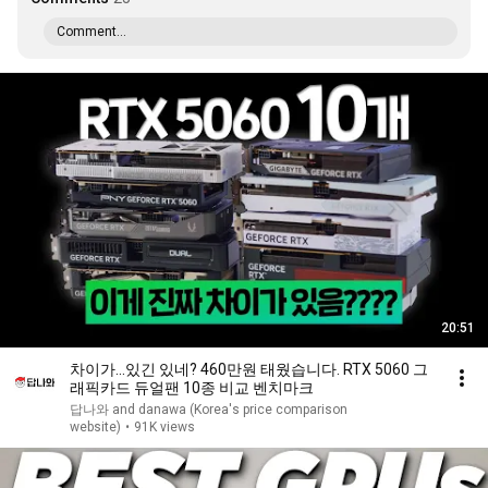
Comment...
20:51
차이가...있긴 있네? 460만원 태웠습니다. RTX 5060 그
래픽카드 듀얼팬 10종 비교 벤치마크
답나와 and danawa (Korea's price comparison
website)
•
91K views