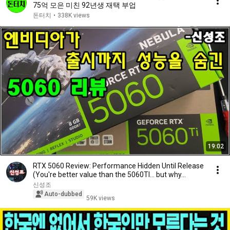
75억 모은 미친 92년생 재택 부업
돈터치
•
338K views
19:02
RTX 5060 Review: Performance Hidden Until Release
(You're better value than the 5060TI... but why...
신성조
Auto-dubbed
59K views