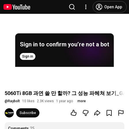
Open App
Sign in to confirm you’re not a bot
Sign in
5060Ti 8GB 과연 쓸 만 할까? 그 성능 파헤쳐 보기_GAIN
@
Raybolt
10 likes
2.3K views
1 year ago
more
Subscribe
Comments
25