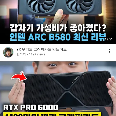
12:51
??: 우리도 그래픽카드 만들어요!
민티저
•
119K views