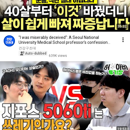
35:22
"I was miserably deceived": A Seoul National
University Medical School professor’s confession
aft...
건강구조대
Auto-dubbed
639K views
19:53