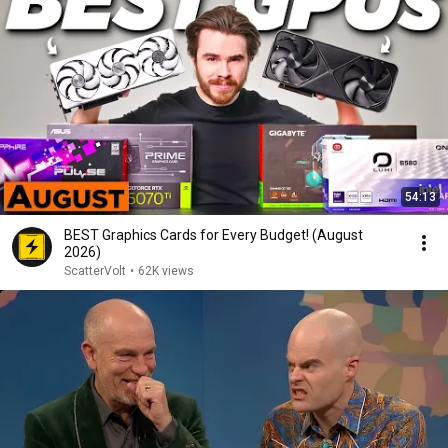
54:13
BEST Graphics Cards for Every Budget! (August
2026)
ScatterVolt
•
62K views