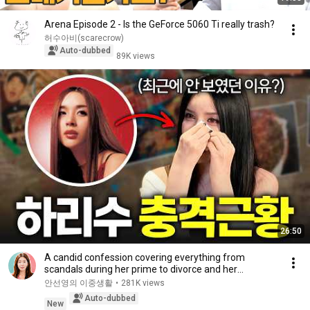
Arena Episode 2 - Is the GeForce 5060 Ti really trash?
허수아비(scarecrow)
Auto-dubbed
89K views
26:50
A candid confession covering everything from
scandals during her prime to divorce and her
experie...
안선영의 이중생활
•
281K views
Auto-dubbed
New