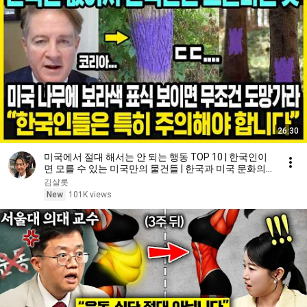
26:30
미국에서 절대 해서는 안 되는 행동 TOP 10 | 한국인이
면 모를 수 있는 미국만의 물건들 | 한국과 미국 문화의
차이와 특징
김샬롯
New
101K views