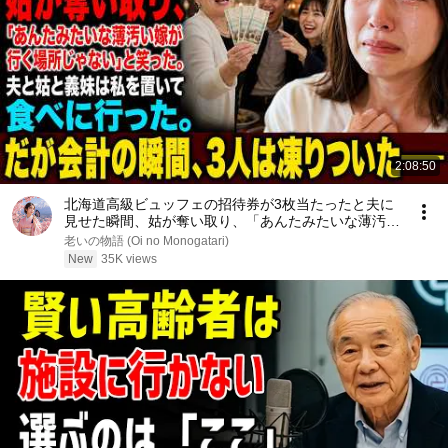
2:08:50
北海道高級ビュッフェの招待券が3枚当たったと夫に
見せた瞬間、姑が奪い取り、「あんたみたいな薄汚い
嫁が行く場所じゃない」と笑った。夫と姑と義妹は私
老いの物語 (Oi no Monogatari)
を置いて食べに行った。だが会計の瞬間、3人は凍り
New
35K views
ついた