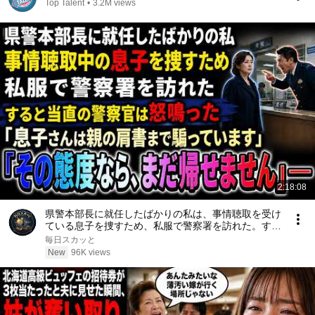
Top Talent
•
3.2M views
2:18:08
県警本部長に就任したばかりの私は、事情聴取を受け
ている息子を捜すため、私服で警察署を訪れた。する
と当直の警察官は「息子さんは親の肩書まで騙ってい
毎日スカッと
ます。その態度なら、まだ帰せません」と怒鳴った
New
96K views
――