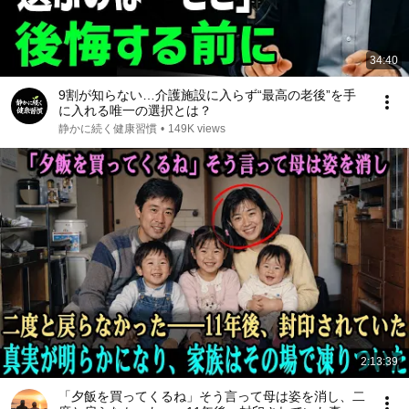
34:40
9割が知らない…介護施設に入らず“最高の老後”を手
に入れる唯一の選択とは？
静かに続く健康習慣
•
149K views
2:13:39
「夕飯を買ってくるね」そう言って母は姿を消し、二