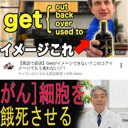
21:00
【英語で必須】Getがイメージできない？このコアイ
メージでもう迷わないゾ！
サイモンのイキれる英語教室
•
54K views