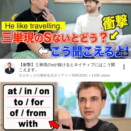
16:45
【衝撃】三単現のsが抜けるとネイティブにはこう聞
こえます。
タロサックの海外生活ダイアリーTAROSAC
•
143K views