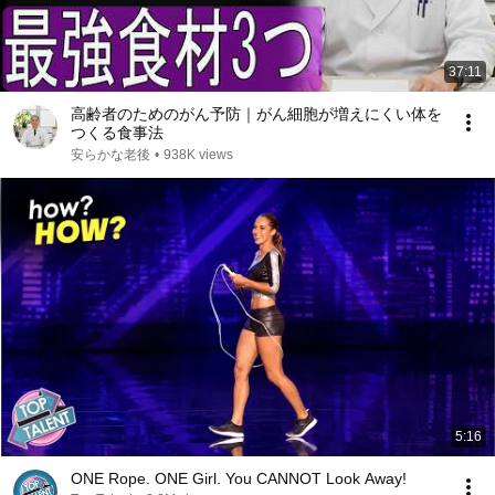
37:11
高齢者のためのがん予防｜がん細胞が増えにくい体を
つくる食事法
安らかな老後
•
938K views
5:16
ONE Rope. ONE Girl. You CANNOT Look Away!