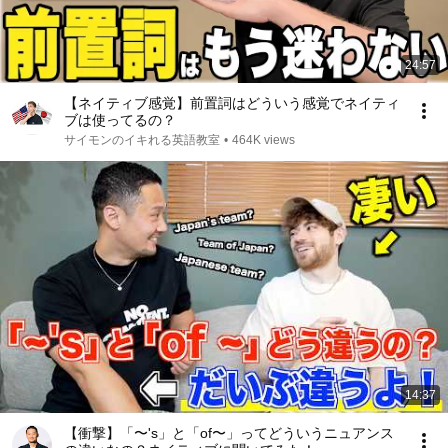
24:57
【ネイティブ感覚】前置詞はどういう感覚でネイティ
ブは使ってるの？
サイモンのイキれる英語教室
•
464K views
14:37
【衝撃】「〜's」と「of〜」ってどういうニュアンス