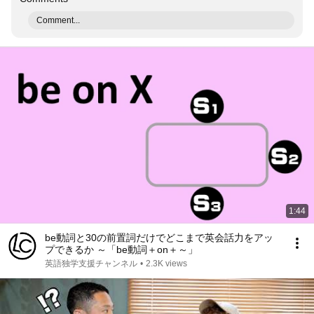
Comment...
1:44
be動詞と30の前置詞だけでどこまで英会話力をアッ
プできるか ～「be動詞＋on＋～」
英語独学支援チャンネル
•
2.3K views