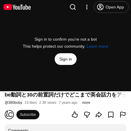
Open App
Sign in to confirm you’re not a bot
This helps protect our community.
Learn more
Sign in
be動詞と30の前置詞だけでどこまで英会話力をアップで
@
380boby
15 likes
2.3K views
7 years ago
more
Subscribe
Comments