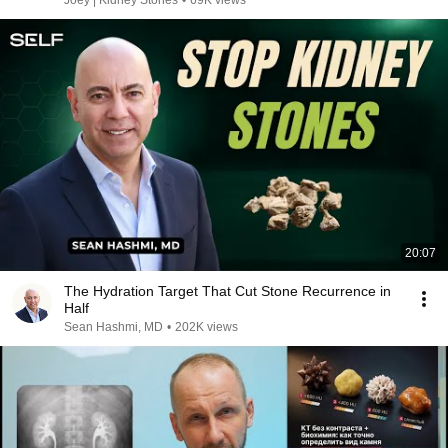
Joey | Kidney Stones
•
69K views
20:07
The Hydration Target That Cut Stone Recurrence in
Half
Sean Hashmi, MD
•
202K views