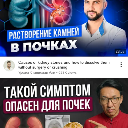
28:58
Causes of kidney stones and how to dissolve them
without surgery or crushing
Уролог Станислав Али
•
623K views