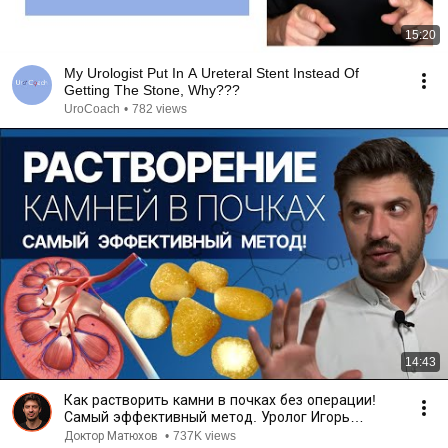
15:20
My Urologist Put In A Ureteral Stent Instead Of
Getting The Stone, Why???
UroCoach
•
782 views
14:43
Как растворить камни в почках без операции!
Самый эффективный метод. Уролог Игорь
Матюхов
Доктор Матюхов
•
737K views