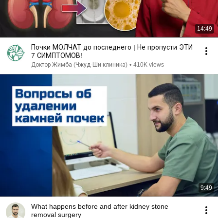
14:49
Почки МОЛЧАТ до последнего | Не пропусти ЭТИ
7 СИМПТОМОВ!
Доктор Жимба (Чжуд-Ши клиника)
•
410K views
9:49
What happens before and after kidney stone
removal surgery