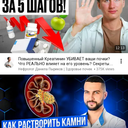
12:13
Повышенный Креатинин УБИВАЕТ ваши почки?
Что РЕАЛЬНО влияет на его уровень? Секреты
от нефролога
Нефролог Данила Пыриков | Здоровье почек
•
375K views