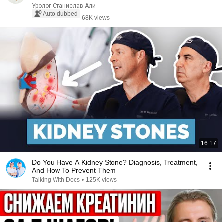
Уролог Станислав Али
Auto-dubbed
68K views
16:17
Do You Have A Kidney Stone? Diagnosis, Treatment,
And How To Prevent Them
Talking With Docs
•
125K views