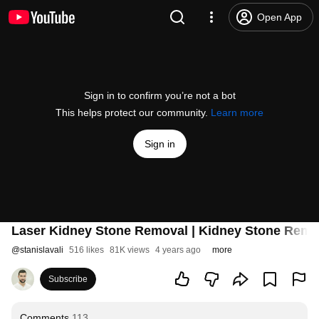
Open App
Sign in to confirm you’re not a bot
This helps protect our community.
Learn more
Sign in
Laser Kidney Stone Removal | Kidney Stone Remo
@
stanislavali
516 likes
81K views
4 years ago
more
Subscribe
Comments
113