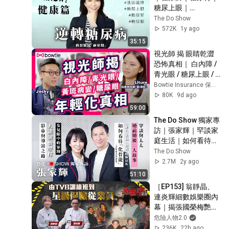
糖尿上眼｜
#DoYouKnow #健康
The Do Show
篇｜#4K
572K
1y ago
35:15
視光師 揭 眼睛乾澀 
恐怖真相｜ 白內障 / 
青光眼 / 糖尿上眼 / 
黃斑病變 嚴重可致 
Bowtie Insurance 保泰人壽
失明！1類 近視 人士 
80K
9d ago
會提早 15年 發病？
59:00
｜乾眼症 打工仔 必
The Do Show 獨家專
知 眼乾 解決方法｜
訪｜張家輝｜罕談家
#Bowtie
庭生活｜如何看待
「化骨龍」｜影帝與
The Do Show
導演之路
2.7M
2y ago
51:10
［EP153] 翁靜晶、
連炎輝細數娛樂圈內
幕｜揭張國榮梅艷芳
等巨星秘聞｜誰吞了
危險人物2.0
劉家良的血汗錢｜梅
236K
22h ago