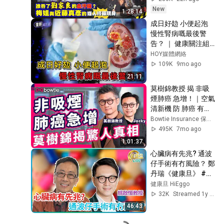
艷芳與近藤真彥的媒
New
1:28:14
人終極現身｜由TVB
成日好攰 小便起泡 
訓練班到星級保險從
慢性腎病嘅最後警
業員
告？ ｜ 健康關注組 
｜ EP446 ｜ 慢性腎
HOY媒體網絡
病 ｜ 蛋白尿 ｜ 腎衰
109K
9mo ago
竭 ｜ 洗腎 ｜ 黃芳雯 
21:11
｜ 朱智賢 ｜ HOY TV 
莫樹錦教授 揭 非吸
77台
煙肺癌 急增！｜空氣
清新機 防 肺癌 有用
嗎？｜拆解 肺癌篩查 
Bowtie Insurance 保泰人壽
LDCT 輻射 致癌 迷思
495K
7mo ago
｜PM2.5 / 廚房油煙 / 
1:01:37
家族史 邊類人係 肺
心臟病有先兆? 通波
癌高危？｜#Bowtie 
仔手術有冇風險？ 鄭
#莫樹錦
丹瑞《健康旦》 #姚
啟恒教授 #香港大學
健康旦 HiEggo
李嘉誠醫學院內科學
32K
Streamed 1y ago
系臨床教授
46:43