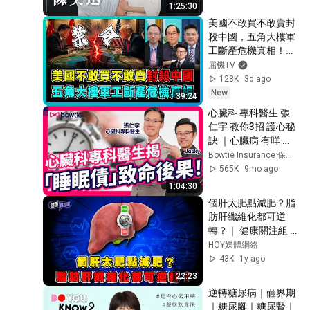
1:25:30
美國不敢買不敢賣封
殺中國，五角大樓軍
工斷產危機真相！｜
美國逼蘋果放棄中國
屈機TV
芯片，F-35墜毀真
128K
3d ago
相，中國為何反而更
New
39:24
強大？【屈機頭條 
心臟科 專科醫生 張
EP276-2】
仁宇 教你3招 護心秘
訣 ｜心臟病 有咩 先
兆 ？｜ 通波仔 vs 搭
Bowtie Insurance 保泰人壽
橋手術 分別 ｜ 紅酒 
565K
9mo ago
燕麥 有益 心臟健康 
1:04:30
？｜ 智能手錶 心律
個肝太肥點減肥？脂
不正 警報 可信嗎 ？
肪肝纖維化都可逆
｜#Bowtie
轉？｜ 健康關注組 
｜ EP342 ｜ 脂肪肝 
HOY媒體網絡
｜ 肝纖維化 ｜ 肝硬
43K
1y ago
化 ｜ 敖嘉年 ｜ 朱智
22:23
賢 ｜ HOY TV 77台
逆轉糖尿病｜砸界期
｜糖尿腳｜糖尿腎｜