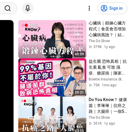
Sign in
心臟病｜鍛鍊心臟方
程式｜食蛋會否增加
心臟病風險？｜結構
性心臟病｜冠心病｜
The Do Show
心臟衰竭｜
379K
1y ago
#DoYouKnow #健康
44:09
篇｜#4K
益生菌 恐怖真相｜抗
生素 亂食 可致 濕
疹、糖尿病｜陳家亮
教授 揭 阿士匹靈 防 
Bowtie Insurance 保泰人壽
中風 無效 或因 腸道
75K
1mo ago
細菌 失衡？｜1方法 
59:31
發現 大腸癌的先兆｜
Do You Know？ 健康
#Bowtie
篇｜李琳琳｜抗癌之
路｜大腸癌｜一個54
年嘅愛情故事｜姜大
The Do Show
衞｜姜卓文｜#AIA #
351K
1y ago
友邦保險 #再想健康 
43:55