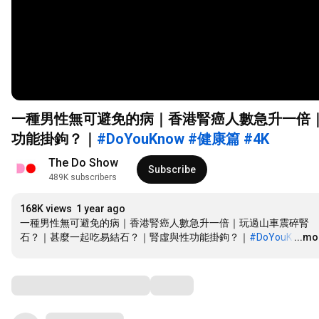
一種男性無可避免的病｜香港腎癌人數急升一倍
功能掛鉤？｜
#DoYouKnow
#健康篇
#4K
The Do Show
Subscribe
489K subscribers
168K views
1 year ago
一種男性無可避免的病｜香港腎癌人數急升一倍｜玩過山車震碎腎
石？｜甚麼一起吃易結石？｜腎虛與性功能掛鉤？｜
#DoYouK
…
...mo
Comments