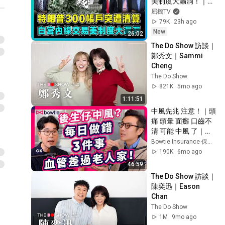
美制度大漏洞！｜美
金融巨頭聯手切割，
屈機TV
一年暴賺22億美元，
79K
23h ago
一場合法的全球巨額
New
26:02
圈錢案？【藍莓會客
The Do Show 訪談｜
室 EP20】
鄭秀文｜Sammi 
Cheng
The Do Show
821K
5mo ago
1:11:51
中風先兆 注意！｜頭
痛 頭暈 面癱 口齒不
清 可能 中風 了｜中
風 預防 / 治療 / 復康 
Bowtie Insurance 保泰人壽 and Sun Life Hong Kong
關鍵｜專家 教你 談
190K
6mo ago
笑用兵 Fast 把握 中
46:59
風 黃金三小時｜中風 
The Do Show 訪談｜
好燒錢？危疾 vs 自
陳奕迅｜Eason 
願醫保
Chan
The Do Show
1M
9mo ago