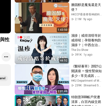
#4K
膽固醇是魔鬼還是天
使？
HKCCF香港脊骨神經科醫學院基金
2.1M
9y ago
1:43:50
濕疹｜戒得清唔等於
與性
戒得啱｜孕期養狗防
濕疹？｜中西合治？
｜濕裹療法？｜
The Do Show
#DoYouKnow｜#4K
391K
1y ago
46:52
《醫研薈萃》2021公
開講座 — 慢性腎病知
多少 - 常見成因，預
anel
防及治療
HKU Department of Medicine
239K
Streamed 5y ago
2:01:46
特朗普300帳戶突遭
清算，白宮內線交易