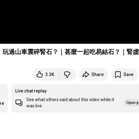
｜玩過山車震碎腎石？｜甚麼一起吃易結石？｜腎虛
3.3K
Share
Save
Live chat replay
See what others said about this video while it
Open p
re
was live.