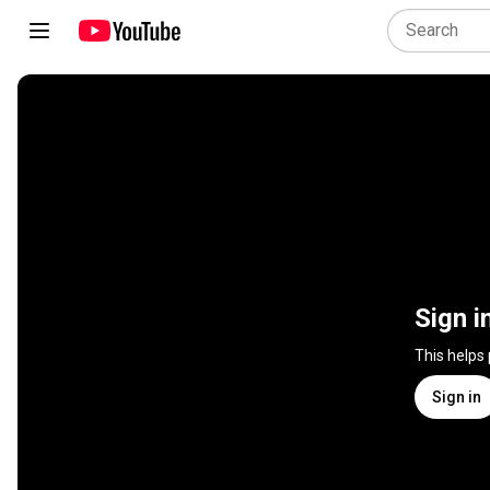
Sign i
This helps
Sign in