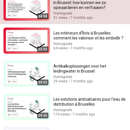
in Brussel: hoe kunnen we ze
opwaarderen en verfraaien?
Comment...
Homegrade
54:58
31 views • 7 months ago
Les intérieurs d’Îlots à Bruxelles :
comment les valoriser et les embellir ?
Homegrade
64 views • 7 months ago
55:03
Antikalkoplossingen voor het
leidingwater in Brussel
Homegrade
29 views • 7 months ago
59:55
1:08:54
L’eau de pluie à l’échelle du particulier, que faire ?
Les solutions anticalcaires pour l’eau de
Homegrade
•
752 views
distribution à Bruxelles
Homegrade
174 views • 7 months ago
59:46