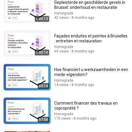
Gepleisterde en geschilderde gevels in
Brussel: onderhoud en restauratie
Homegrade
42 views • 8 months ago
1:00:13
Façades enduites et peintes à Bruxelles
: entretien et restauration
Homegrade
1:03:21
69 views • 8 months ago
1:00:14
The Manipulation Expert: 4 Hidden Signs You’re
Dealing With a Toxic Person
Hoe financiert u werkzaamheden in een
Mel Robbins
•
780K views
mede-eigendom?
Homegrade
14 views • 8 months ago
59:14
Comment financer des travaux en
copropriété ?
Homegrade
170 views • 8 months ago
57:04