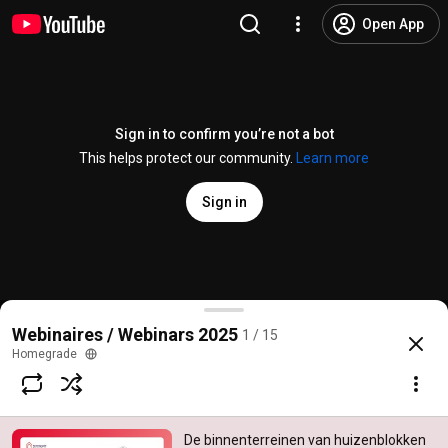
Open App
Sign in to confirm you’re not a bot
This helps protect our community.
Learn more
Sign in
De binnenterreinen van huizenblokken in Brussel: h
Webinaires / Webinars 2025
1 / 15
@
homegrade.brussels
No likes
31 views
7 months ago
more
Homegrade
Subscribe
De binnenterreinen van huizenblokken
Comments