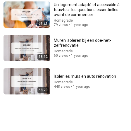
Building the Surveillance State(w/Whitney Webb)
Un logement adapté et accessible à
|TCHR
The Chris Hedges YouTube Channel
tous·tes : les questions essentielles
New
73K views
avant de commencer
Homegrade
51:21
79 views • 1 year ago
Muren isoleren bij een doe-het-
zelfrenovatie
Homegrade
60 views • 1 year ago
58:42
Isoler les murs en auto rénovation
Homegrade
31:08
448 views • 1 year ago
58:20
10 US Bread Brands to AVOID and 3 That Are Actually
Safe
Consumer Exposed
•
3.2M views