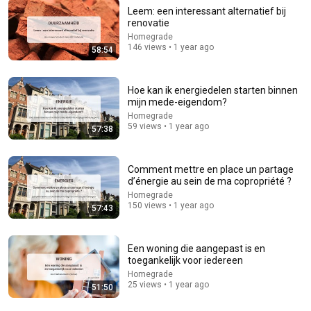
Leem: een interessant alternatief bij
renovatie
1:58
Homegrade
146 views • 1 year ago
58:54
Météo des argiles du 02 août 2026. Le risque de
fissures au maximum!
STOP-FISSURES-ARGILES
Hoe kan ik energiedelen starten binnen
New
11 views
mijn mede-eigendom?
Homegrade
59 views • 1 year ago
57:38
Comment mettre en place un partage
d’énergie au sein de ma copropriété ?
Homegrade
150 views • 1 year ago
57:43
Een woning die aangepast is en
toegankelijk voor iedereen
Homegrade
41:35
25 views • 1 year ago
51:50
How the Epstein Network is Privatizing Govt &