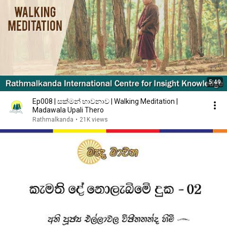
5:49
Ep008 | සක්මන් භාවනාව | Walking Meditation |
Madawala Upali Thero
Rathmalkanda
•
21K views