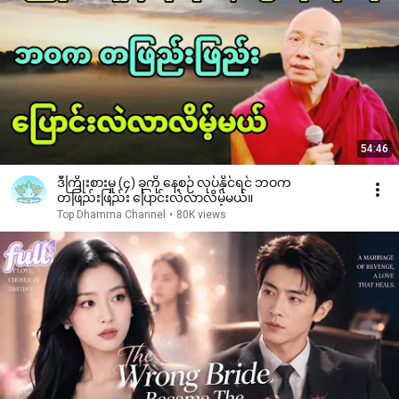
54:46
ဒီကြိုးစားမှု (၄) ခုကို နေ့စဉ် လုပ်နိုင်ရင် ဘဝက
တဖြည်းဖြည်း ပြောင်းလဲလာလိမ့်မယ်။
Top Dhamma Channel
•
80K views