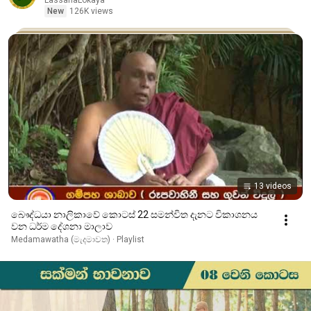
LassanaLokaya
New
126K views
13 videos
බෞද්ධයා නාලිකාවේ කොටස් 22 සමන්විත දැනට විකාශනය
වන ධර්ම දේශනා මාලාව
Medamawatha (මැදමාවත) · Playlist