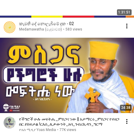
1:31:51
කැමති දේ නොලැබිමේ දුක - 02
Medamawatha (මැදමාවත)
•
583 views
24:38
የችግሮች ሁሉ መፍትሔ_ምስጋና ነው || አታማርሩ_ምስጋና የተዘጋ
በር ይከፍታል !ርእሰ_ሊቃውንት_አባ_ገብረኪዳን_ግርማ
ዮአስ ሚዲያ Yoas Media
•
77K views