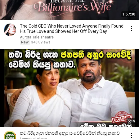
1:57:30
The Cold CEO Who Never Loved Anyone Finally Found
His True Love and Showed Her Off Every Day
Aurora Tale Theatre
New
343K views
5:19
තම බිරිද ගැන ජනපති අනුර සංවේදී වෙමින් කියපු කතාව