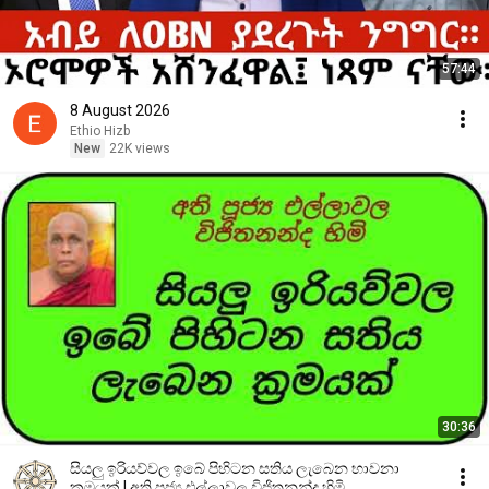
57:44
8 August 2026
Ethio Hizb
New
22K views
30:36
සියලු ඉරියව්වල ඉබේ පිහිටන සතිය ලැබෙන භාවනා
ක්‍රමයක් | අති පූජ්‍ය එල්ලාවල විජිතනන්ද හිමි