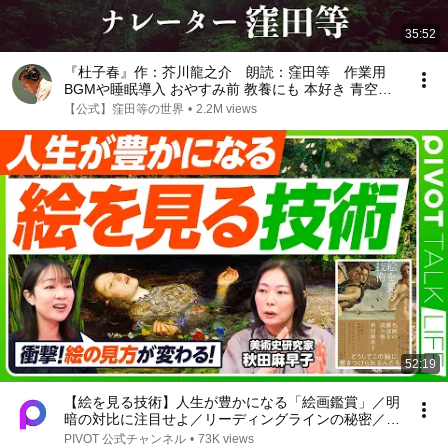
35:52
『杜子春』作：芥川龍之介 朗読：窪田等 作業用
BGMや睡眠導入 おやすみ前 教養にも 本好き 青空文
庫
【公式】窪田等の世界
•
2.2M views
52:19
【絵を見る技術】人生が豊かになる「絵画鑑賞」／明
暗の対比に注目せよ／リーディングラインの秘密／名
画に隠された作者の意図／視線誘導の３タイプ／プロ
PIVOT 公式チャンネル
•
73K views