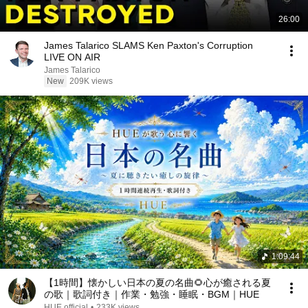
26:00
James Talarico SLAMS Ken Paxton's Corruption
LIVE ON AIR
James Talarico
New
209K views
1:09:44
【1時間】懐かしい日本の夏の名曲🌻心が癒される夏
の歌｜歌詞付き｜作業・勉強・睡眠・BGM｜HUE
HUE official
•
233K views