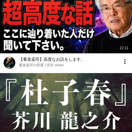
22:11
【養老孟司】高度なお話をします。
養老孟司の部屋
•
81K views