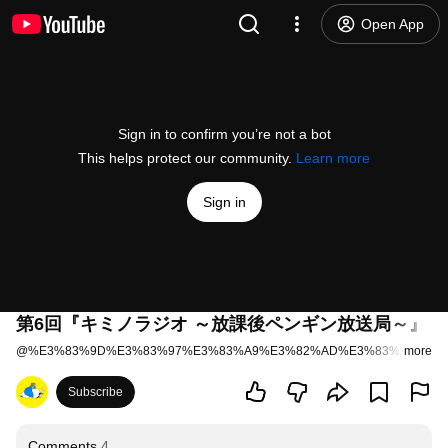
Open App
Sign in to confirm you’re not a bot
This helps protect our community.
Learn more
Sign in
第6回『キミノラジオ ～放課後ペンギン放送局～』（
@
%E3%83%9D%E3%83%97%E3%83%A9%E3%82%AD%E3%83%9F%E3%
more
Subscribe
Comments
4