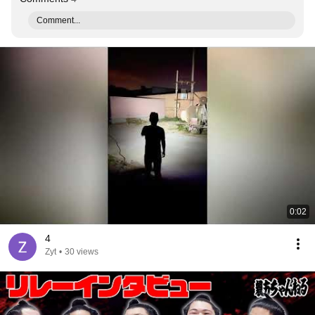
Comment...
0:02
4
Zyt
•
30 views