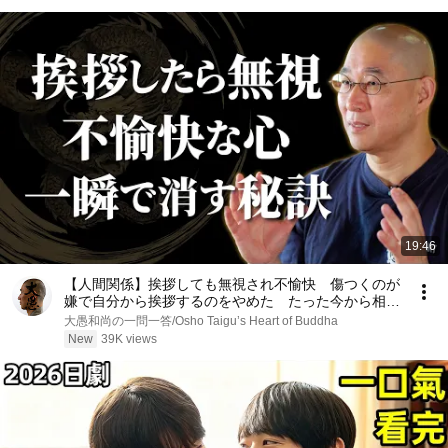
とアマチュアの視線の違い【PIVOT LIFE】
19:46
【人間関係】挨拶しても無視され不愉快 傷つくのが
嫌で自分から挨拶するのをやめた たった今から相手
の返事に振り回されずに済む｢考え方｣｜大愚和尚の一
大愚和尚の一問一答/Osho Taigu’s Heart of Buddha
問一答
New
39K views