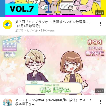
19:14
第７回『キミノラジオ ～放課後ペンギン放送局～』
（5月4日放送分）
ポプラキミノベル
•
2.9K views
29:12
アニメトマツネ#94（2026年08月01放送）ゲスト：
榎本温子さん