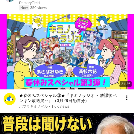
PrimaryField
New
350 views
31:25
★春休みスペシャル③★『キミノラジオ ～放課後ペ
ンギン放送局～』（3月29日配信分）
ポプラキミノベル
•
1.6K views