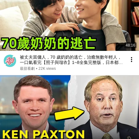
48:16
被丈夫當傭人，70 歲奶奶的逃亡，治癒無數年輕人，
一口氣看完【照子與瑠衣】1~8全集完整版，日本都市
愛情生活電視劇解說
最甜看劇
•
22K views