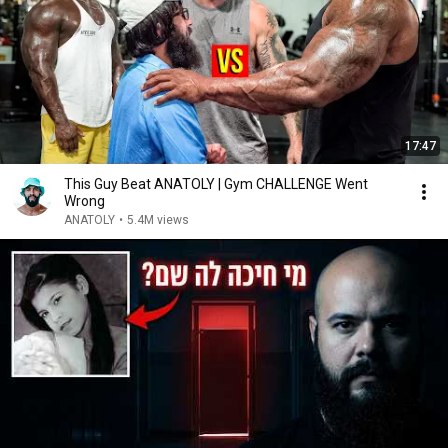
17:47
This Guy Beat ANATOLY | Gym CHALLENGE Went
Wrong
ANATOLY
•
5.4M views