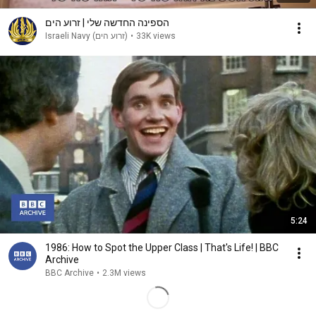
הספינה החדשה שלי | זרוע הים
Israeli Navy (‫זרוע הים‬‎)
•
33K views
5:24
1986: How to Spot the Upper Class | That's Life! | BBC
Archive
BBC Archive
•
2.3M views