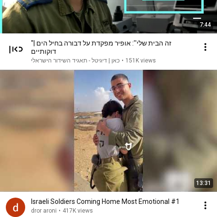
7:44
''זה הבית שלי'': אופיר מפקדת על דבורה בחיל הים |
דוקותיים
כאן | דיגיטל - תאגיד השידור הישראלי
•
151K views
13:31
Israeli Soldiers Coming Home Most Emotional #1
dror aroni
•
417K views