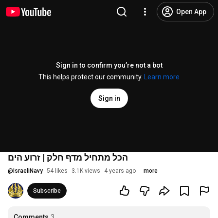
Open App
Sign in to confirm you’re not a bot
This helps protect our community.
Learn more
Sign in
הכל מתחיל מדף חלק | זרוע הים
@
IsraeliNavy
54 likes
3.1K views
4 years ago
more
Subscribe
Comments
3