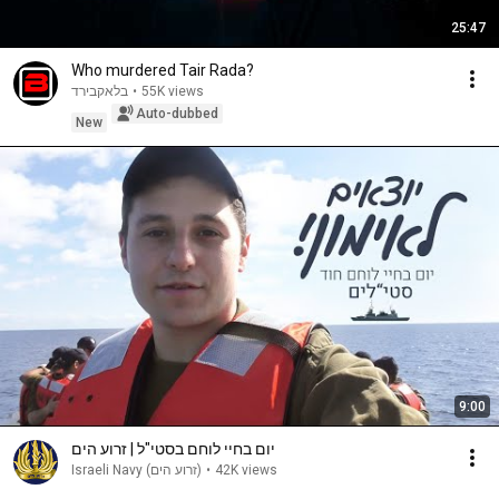
25:47
Who murdered Tair Rada?
בלאקבירד
•
55K views
Auto-dubbed
New
9:00
יום בחיי לוחם בסטי"ל | זרוע הים
Israeli Navy (‫זרוע הים‬‎)
•
42K views