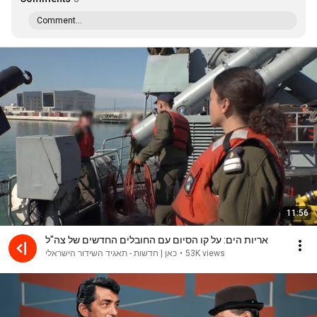
Comment...
11:56
אריות הים: על קו הסיום עם החובלים החדשים של צה"ל
כאן | חדשות - תאגיד השידור הישראלי
•
53K views