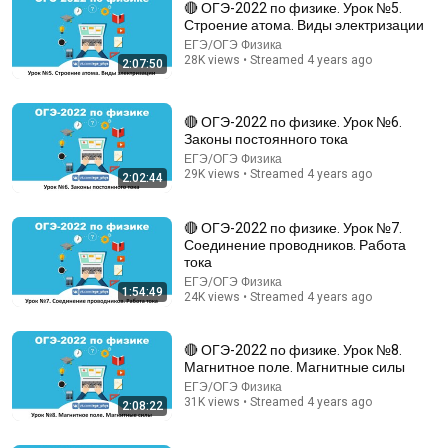
🔴 ОГЭ-2022 по физике. Урок №5.
Строение атома. Виды электризации
ЕГЭ/ОГЭ Физика
28K views • Streamed 4 years ago
2:07:50
🔴 ОГЭ-2022 по физике. Урок №6.
Законы постоянного тока
ЕГЭ/ОГЭ Физика
29K views • Streamed 4 years ago
2:02:44
2:11:42
🔴 Курс ОГЭ-2024 по физике. Урок №11. Простые
🔴 ОГЭ-2022 по физике. Урок №7.
механизмы | Бегунов М.И.
Соединение проводников. Работа
ЕГЭ/ОГЭ Физика
•
8.7K views
тока
ЕГЭ/ОГЭ Физика
1:54:49
24K views • Streamed 4 years ago
🔴 ОГЭ-2022 по физике. Урок №8.
Магнитное поле. Магнитные силы
ЕГЭ/ОГЭ Физика
31K views • Streamed 4 years ago
2:08:22