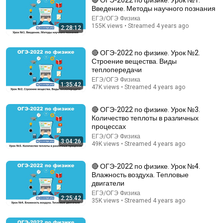
🔴 ОГЭ-2022 по физике. Урок №1.
Введение. Методы научного познания
Comment...
ЕГЭ/ОГЭ Физика
155K views • Streamed 4 years ago
2:28:12
🔴 ОГЭ-2022 по физике. Урок №2.
Строение вещества. Виды
теплопередачи
ЕГЭ/ОГЭ Физика
1:35:42
47K views • Streamed 4 years ago
🔴 ОГЭ-2022 по физике. Урок №3.
Количество теплоты в различных
процессах
ЕГЭ/ОГЭ Физика
3:04:26
49K views • Streamed 4 years ago
2:16:21
🔴 ОГЭ-2022 по физике. Урок №4.
🔴 ОГЭ-2022 по физике. Урок №20. Давление ТТ,
Влажность воздуха. Тепловые
жидкостей и газов
двигатели
ЕГЭ/ОГЭ Физика
•
16K views
ЕГЭ/ОГЭ Физика
2:25:42
35K views • Streamed 4 years ago