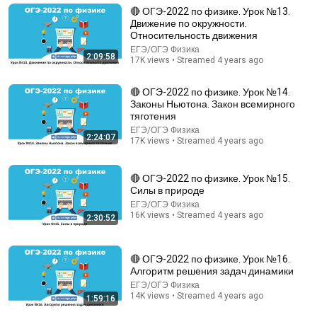
Teach-in
•
1.2M views
🔴 ОГЭ-2022 по физике. Урок №13.
Движение по окружности.
Относительность движения
ЕГЭ/ОГЭ Физика
2:09:58
17K views • Streamed 4 years ago
🔴 ОГЭ-2022 по физике. Урок №14.
Законы Ньютона. Закон всемирного
тяготения
ЕГЭ/ОГЭ Физика
2:24:07
17K views • Streamed 4 years ago
🔴 ОГЭ-2022 по физике. Урок №15.
14:13
Силы в природе
ЕГЭ/ОГЭ Физика
Comedy Club: Голосовые от друга | Батрутдинов,
16K views • Streamed 4 years ago
2:30:52
Карибидис, Шкуро @ComedyClubRussia
Comedy Club
•
6.2M views
🔴 ОГЭ-2022 по физике. Урок №16.
Алгоритм решения задач динамики
ЕГЭ/ОГЭ Физика
14K views • Streamed 4 years ago
1:59:16