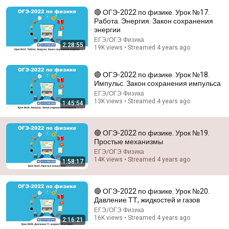
🔴 ОГЭ-2022 по физике. Урок №17.
Работа. Энергия. Закон сохранения
энергии
ЕГЭ/ОГЭ Физика
2:28:55
19K views • Streamed 4 years ago
43:15
🔴 ОГЭ-2022 по физике. Урок №18.
Импульс. Закон сохранения импульса
График, после которого вы посмотрите на мир
ЕГЭ/ОГЭ Физика
иначе [Veritasium]
13K views • Streamed 4 years ago
1:45:54
Vert Dider
New
217K views
🔴 ОГЭ-2022 по физике. Урок №19.
Простые механизмы
ЕГЭ/ОГЭ Физика
14K views • Streamed 4 years ago
1:58:17
🔴 ОГЭ-2022 по физике. Урок №20.
Давление ТТ, жидкостей и газов
ЕГЭ/ОГЭ Физика
16K views • Streamed 4 years ago
2:16:21