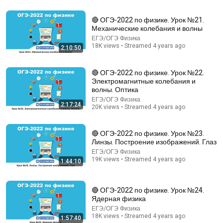
🔴 ОГЭ-2022 по физике. Урок №21.
32:30
Механические колебания и волны
ЕГЭ/ОГЭ Физика
В чём разница между вольтами, ваттами и
18K views • Streamed 4 years ago
амперами? Объяснение доступно даже ученикам
2:10:50
начальной школы
Голос Фейнмана
•
827K views
🔴 ОГЭ-2022 по физике. Урок №22.
Электромагнитные колебания и
волны. Оптика
ЕГЭ/ОГЭ Физика
2:17:24
20K views • Streamed 4 years ago
🔴 ОГЭ-2022 по физике. Урок №23.
Линзы. Построение изображений. Глаз
ЕГЭ/ОГЭ Физика
19K views • Streamed 4 years ago
1:44:10
56:50
🔴 ОГЭ-2022 по физике. Урок №24.
Ядерная физика
Допрос в аэропорту. Что спрашивает ФСБ? |
ЕГЭ/ОГЭ Физика
Уголовные дела за донаты, отношение к войне и
18K views • Streamed 4 years ago
1:57:40
Навальному
varlamov