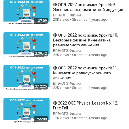
🔴 ОГЭ-2022 по физике. Урок №9.
Явление электромагнитной индукции
ЕГЭ/ОГЭ Физика
1:57:40
23K views • Streamed 4 years ago
1:37:09
🔴 ОГЭ-2022 по физике. Урок №24. Ядерная
физика
🔴 ОГЭ-2022 по физике. Урок №10.
ЕГЭ/ОГЭ Физика
•
18K views
Векторы в физике. Кинематика
равномерного движения
ЕГЭ/ОГЭ Физика
2:39:42
22K views • Streamed 4 years ago
🔴 ОГЭ-2022 по физике. Урок №11.
Кинематика равноускоренного
движения
ЕГЭ/ОГЭ Физика
2:12:25
22K views • Streamed 4 years ago
🔴 2022 OGE Physics. Lesson No. 12.
Free Fall
1:07:44
ЕГЭ/ОГЭ Физика
17K views • Streamed 4 years ago
1:55:09
Рубцов А. Н. - Введение в квантовую физику - 1.
Возникновение квантовой физики