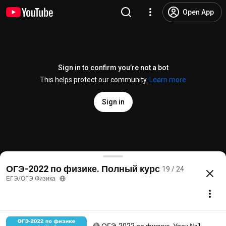
Open App
Sign in to confirm you’re not a bot
This helps protect our community.
Learn more
Sign in
🔴 ОГЭ-2022 по физике. Урок №19. Простые мех
ОГЭ-2022 по физике. Полный курс
19 / 24
@
ege_phys
696 likes
14K views
Streamed 4 years ago
more
ЕГЭ/ОГЭ Физика
Subscribe
Comments
17