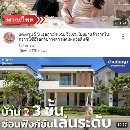
2:01:24
แต่งงาน 5 ปี เธอถูกเมินเฉย จึงเซ็นใบหย่าแล้วจากไป
คราวนี้ซีอีโอกลับวางสารพัดแผนง้อคืนดี!
ไอติมดราม่า
New
247K views
19:47