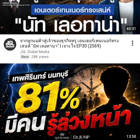
40:31
จากลูกแม่ค้าสู่เจ้าของธุรกิจหรู เอนเตอร์เทนเนอร์ทรง
เสน่ห์ "นัท เลอทาน่า" | เจาะใจ EP30 (2569)
JSL Global Media
New
28K views
13:50