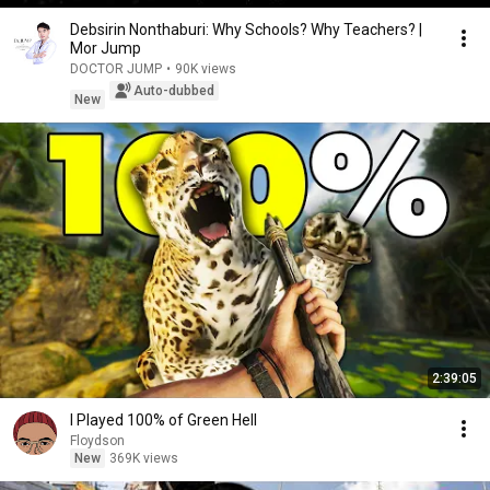
Debsirin Nonthaburi: Why Schools? Why Teachers? |
Mor Jump
DOCTOR JUMP
•
90K views
Auto-dubbed
New
2:39:05
I Played 100% of Green Hell
Floydson
New
369K views