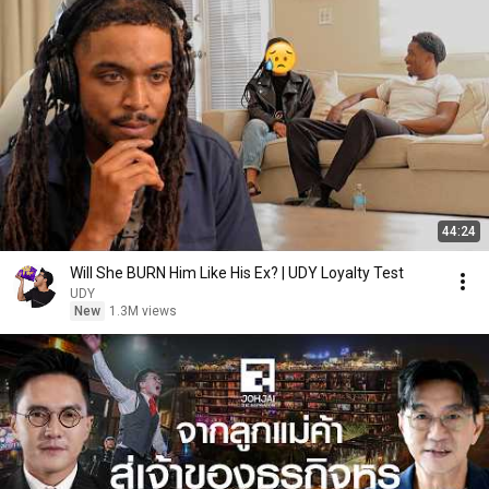
44:24
Will She BURN Him Like His Ex? | UDY Loyalty Test
UDY
New
1.3M views