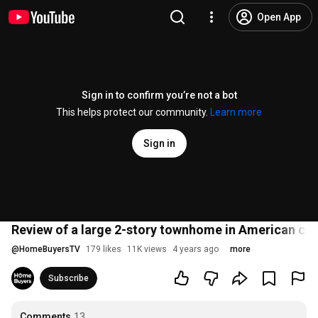
Open App
Sign in to confirm you’re not a bot
This helps protect our community.
Learn more
Sign in
Review of a large 2-story townhome in American co
@
HomeBuyersTV
179 likes
11K views
4 years ago
more
Subscribe
Comments
13