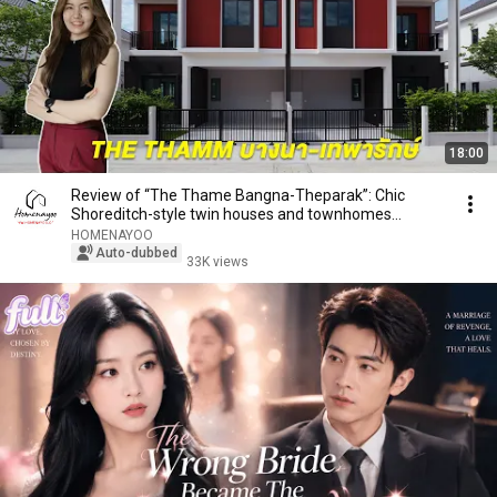
18:00
Review of “The Thame Bangna-Theparak”: Chic
Shoreditch-style twin houses and townhomes
starting a...
HOMENAYOO
Auto-dubbed
33K views