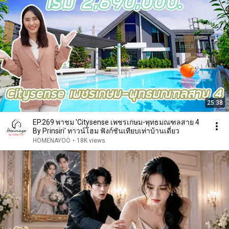
25:38
EP.269 พาชม 'Citysense เพชรเกษม-พุทธมณฑลสาย 4
By Prinsiri' ทาวน์โฮม ฟังก์ชันเทียบเท่าบ้านเดี่ยว
HOMENAYOO
•
18K views