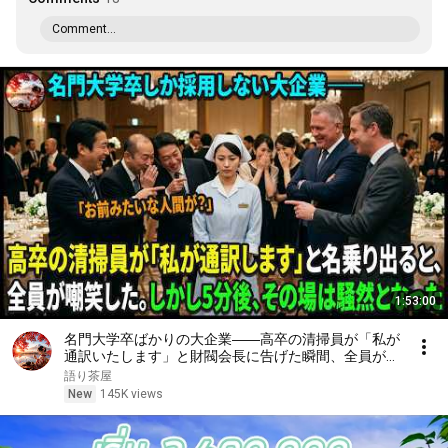
Comment...
1:53:00
名門大学卒ばかりの大企業――高卒の清掃員が「私が
通訳いたします」と財閥会長に告げた瞬間、全員が嘲
笑した。しかし5分後、その場は静まり返った。#動
語り茶屋
エピソード#老後の物語 #家族の物語
New
145K views