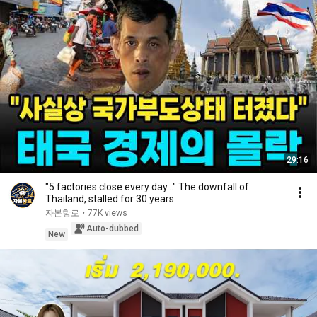
29:16
"5 factories close every day..." The downfall of
Thailand, stalled for 30 years
자본항로
•
77K views
Auto-dubbed
New