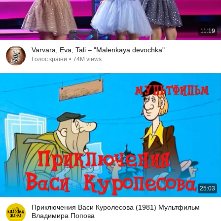
11:19
Varvara, Eva, Tali – "Malenkaya devochka"
Голос країни
•
74M views
25:03
Приключения Васи Куролесова (1981) Мультфильм
Владимира Попова