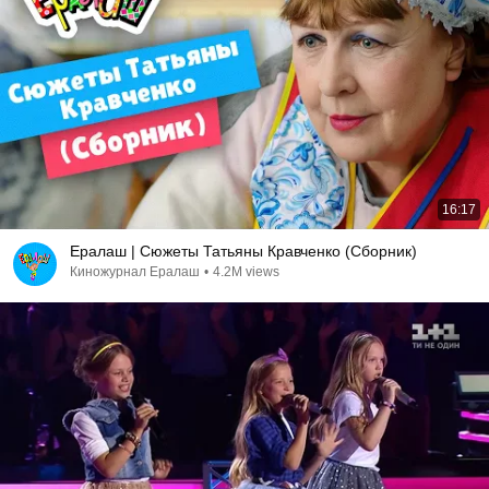
16:17
Ералаш | Сюжеты Татьяны Кравченко (Сборник)
Киножурнал Ералаш
•
4.2M views