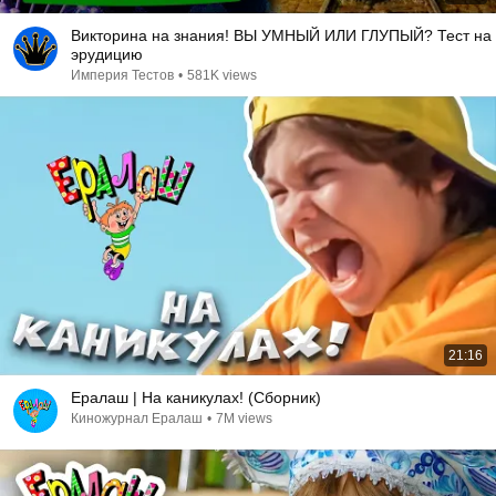
Викторина на знания! ВЫ УМНЫЙ ИЛИ ГЛУПЫЙ? Тест на
эрудицию
Империя Тестов
•
581K views
21:16
Ералаш | На каникулах! (Сборник)
Киножурнал Ералаш
•
7M views