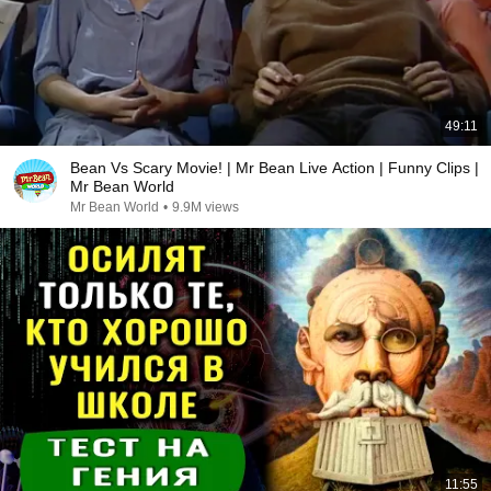
49:11
Bean Vs Scary Movie! | Mr Bean Live Action | Funny Clips |
Mr Bean World
Mr Bean World
•
9.9M views
11:55