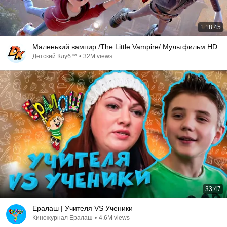
1:18:45
Маленький вампир /The Little Vampire/ Мультфильм HD
Детский Клуб™
•
32M views
33:47
Ералаш | Учителя VS Ученики
Киножурнал Ералаш
•
4.6M views