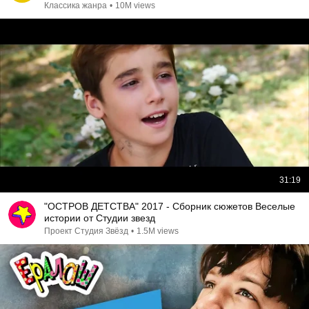
Классика жанра
•
10M views
31:19
"ОСТРОВ ДЕТСТВА" 2017 - Сборник сюжетов Веселые
истории от Студии звезд
Проект Студия Звёзд
•
1.5M views