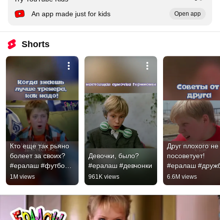
An app made just for kids
Open app
Shorts
Кто еще так рьяно 
Друг плохого не 
болеет за своих? 
Девочки, было? 
посоветует! 
#ералаш #футбол 
#ералаш #девчонки
#ералаш #друж
#болельщик
1M views
961K views
6.6M views