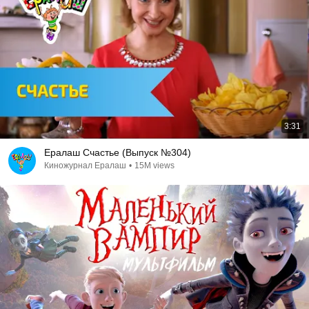
3:31
Ералаш Счастье (Выпуск №304)
Киножурнал Ералаш
•
15M views