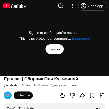
Open App
Sign in to confirm you’re not a bot
This helps protect our community.
Learn more
Sign in
Ералаш | Сборник Оли Кузьминой
@
eralash
5.7K likes
1.4M views
2 years ago
more
Subscribe
Try YouTube Kids