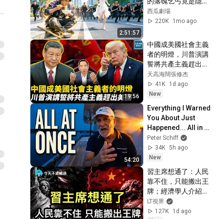
的落魄乞丐竟是隱世
絕頂高手，一掌橫掃
西瓜劇場
所有打手震驚所有
220K
1mo ago
人！美女總裁一眼識
2:51:57
破真身，攜百億身家
中國成美國社會主義
主動倒追！#drama 
者的明燈，川普演講
#全集 #逆袭
誓將共產主義趕出美
國｜天高海闊張修杰 
天高海闊張修杰
20260807｜#新聞評
41K
1d ago
論  #政治
New
19:56
Everything I Warned 
You About Just 
Happened... All in 
One Week
Peter Schiff
34K
5h ago
New
54:20
習主席想通了：人民
靠不住，只能搬出王
牌；經濟學人介紹當
今中共官員迷信成
LT視界
風，震驚世界；投資
127K
1d ago