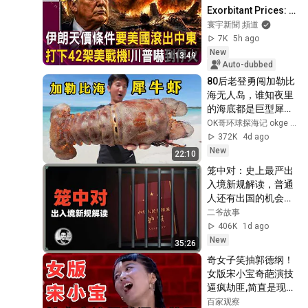
Exorbitant Prices: 
"US Influence Out of 
寰宇新聞 頻道
the Middle East?"! 
7K
5h ago
42 US Wa...
New
1:13:49
Auto-dubbed
80后老登勇闯加勒比
海无人岛，谁知夜里
的海底都是巨型犀牛
虾！#巴哈马 #荒岛
OK哥环球探海记 okge ocean exploration
探索 #鲨鱼 #赶海 #
372K
4d ago
唐冠螺 #拿骚石斑 #
New
22:10
加勒比海
笼中对：史上最严出
入境新规解读，普通
人还有出国的机会
吗？
二爷故事
406K
1d ago
New
35:26
奇女子笑抽郭德纲！
女版宋小宝奇葩演技
逼疯劫匪,简直是现实
版闪电树懒！#喜剧
百家观察