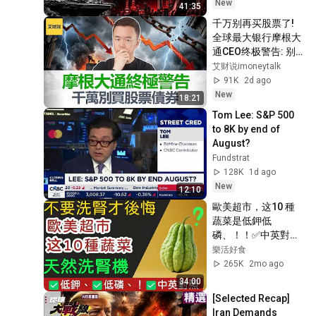
人如何重新面臨資產
New
41:35
配置與稅務的考驗？
千万别再买股票了! 
全球最大银行摩根大
通CEO终极警告: 别
买股票, 债券也不行! 
艾财说imoneytalk
目前市场风险太大 
91K
2d ago
【艾财说219】
New
18:21
Tom Lee: S&P 500 
to 8K by end of 
August?
Fundstrat
128K
1d ago
New
12:10
歐美超市，这10 種
蔬菜是低鉀低
磷、！！✅中英對照
採購指南！
樂活好食
265K
2mo ago
34:00
[Selected Recap] 
Iran Demands 