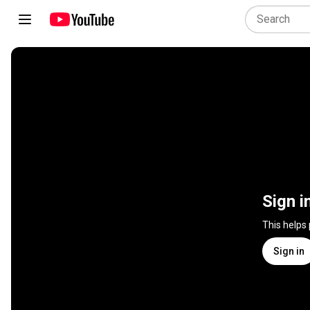
Sign i
This helps
Sign in