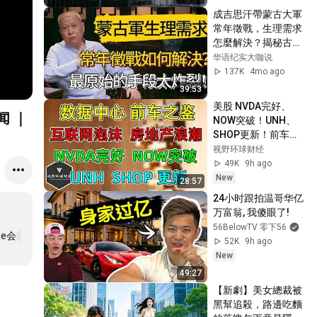
成吉思汗帶蒙古大軍
常年徵戰，生理需求
怎麼解決？揭秘古代
最原始的解決手段，
华语纪实大咖说
史書都不敢細寫！#
137K
4mo ago
觀復嘟嘟 #馬未都 #
39:53
圆桌派 #观复嘟嘟 #
美股 NVDA完好、
窦文涛
 ｜
NOW突破！UNH、
SHOP更新！前车之
鉴，直到2028，数据
视野环球财经
中心绝不能大退潮！
49K
9h ago
对比互联网泡沫、房
New
28:57
地产浪潮！
24小时跟拍温哥华亿
万富翁, 我傻眼了!
56BelowTV 零下56
e会
52K
9h ago
New
49:27
【新劇】美女總裁被
黑幫追殺，路邊吃麵