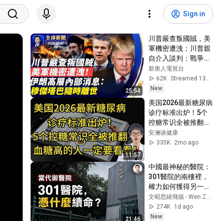
Sign in
川普嚴查叛國賊，美
軍機密遭洩；川普親
自介入談判：戰爭很
快完結；伊朗高層內
新唐人電視台
部消息，穆傑塔巴隨
62K
Streamed 13h ago
時離世；赴美生子路
New
25:54
斷；中製路由器後
美国2026最新糖尿病
門，每35秒「送中」
诊疗标准出炉！5个
一次【全球新聞】
控糖常识全被推翻，
2026-08-07
血糖高的人一定要看
安澜谈健康
看！【安澜谈健康】
335K
2mo ago
#2026糖尿病指南 #
11:57
血糖控制 #ADA指南 
中國最神秘的醫院：
#控糖饮食 #糖尿病
301醫院的南樓裡，
逆转 #内脏脂肪 #吃
權力如何獲得另一套
饭顺序 #全谷物
生命規則？【文昭思
文昭思緒飛揚 - Wen Zhao Studio
緒飛揚563】
274K
1d ago
New
21:46