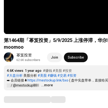
第1464期「幂笈投资」5/9/2025 上涨停滞
moomoo
幂笈投资
Join
Subscribe
62.6K subscribers
4.6K views
1 year ago
#赚钱
#美股
#投资
#大盘分析
 美股分析 
#美股
#赚钱
#交易
#投资
➡️ 会员链接🌲
https://mestockup.link/bxo
 ( 盘中实盘带单，直接给
...more
 / @mestockup888  
…
Comments