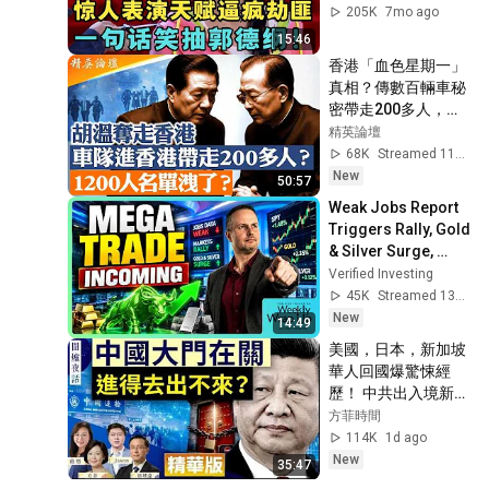
江湖
205K
7mo ago
15:46
香港「血色星期一」
真相？傳數百輛車秘
密帶走200多人，
1200人名單提前外
精英論壇
洩，大批目標逃離香
68K
Streamed 11h ago
港！胡溫勢力正在奪
New
50:57
走香港控制權。｜
Weak Jobs Report 
【#精英論壇】 #深
Triggers Rally, Gold 
度解析 #live
& Silver Surge, 
Here Is The Next 
Verified Investing
Mega Trade!
45K
Streamed 13h ago
New
14:49
美國，日本，新加坡
華人回國爆驚悚經
歷！ 中共出入境新規
已經開始實行？【圍
方菲時間
爐夜話精華版】唐靖
114K
1d ago
遠 Jason 薇羽 方菲
New
35:47