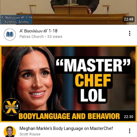
22:48
Α' Βασιλέων ιθ' 1-18
Patras Church
•
53 views
22:30
Meghan Markle's Body Language on MasterChef
Scott Rouse