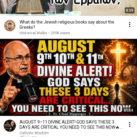
8:59
What do the Jewish religious books say about the
Greeks?
Historical Walks
•
259K views
41:04
AUGUST 9–11 DIVINE ALERT! GOD SAYS THESE 3
DAYS ARE CRITICAL YOU NEED TO SEE THIS NOW🔥
Fr. Ripperger
Catholic Wisdom