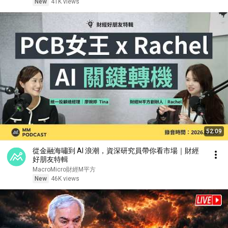
New
41K views
52:09
從金融海嘯到 AI 浪潮，資深研究員帶你看市場｜財經
好朋友特輯
MacroMicro財經M平方
New
46K views