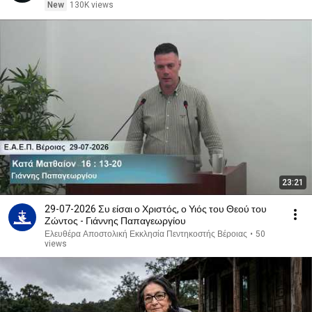
New
130K views
23:21
29-07-2026 Συ είσαι ο Χριστός, ο Υιός του Θεού του
Ζώντος - Γιάννης Παπαγεωργίου
Ελευθέρα Αποστολική Εκκλησία Πεντηκοστής Βέροιας
•
50
views