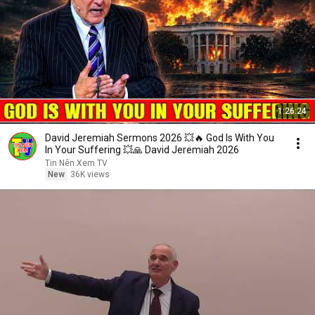
1:26:24
David Jeremiah Sermons 2026 💥🔥 God Is With You
In Your Suffering 💥🙏 David Jeremiah 2026
Tin Nên Xem TV
New
36K views