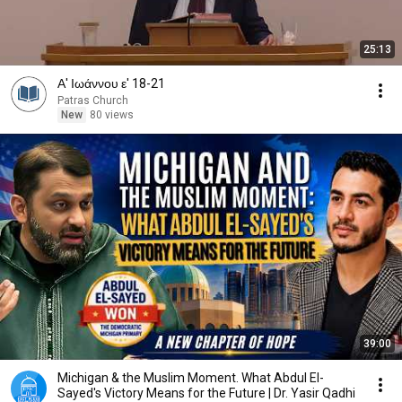
25:13
Α' Ιωάννου ε' 18-21
Patras Church
New
80 views
39:00
Michigan & the Muslim Moment. What Abdul El-
Sayed's Victory Means for the Future | Dr. Yasir Qadhi