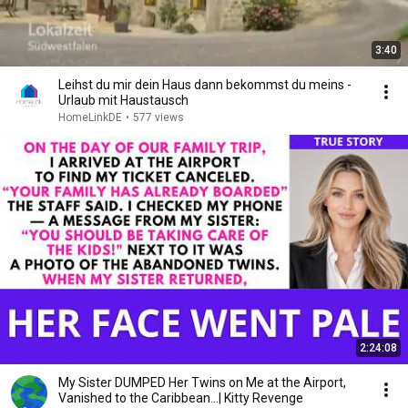
3:40
Leihst du mir dein Haus dann bekommst du meins -
Urlaub mit Haustausch
HomeLinkDE
•
577 views
2:24:08
My Sister DUMPED Her Twins on Me at the Airport,
Vanished to the Caribbean...| Kitty Revenge