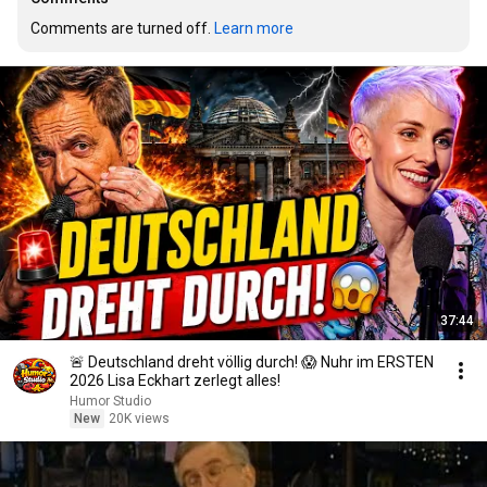
Comments are turned off. 
Learn more
37:44
🚨 Deutschland dreht völlig durch! 😱 Nuhr im ERSTEN
2026 Lisa Eckhart zerlegt alles!
Humor Studio
New
20K views