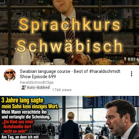
9:07
Swabian language course - Best of #haraldschmidt
Show Episode 699
HaraldSchmidtClips
Auto-dubbed
176K views