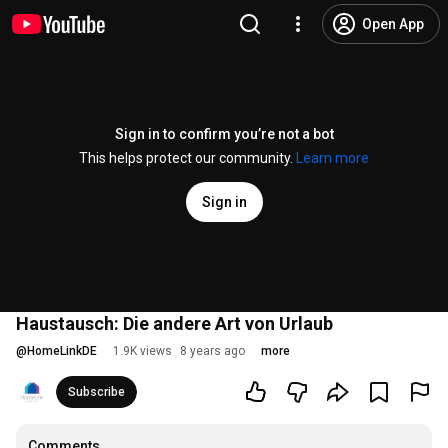
Open App
Sign in to confirm you’re not a bot
This helps protect our community.
Learn more
Sign in
Haustausch: Die andere Art von Urlaub
@
HomeLinkDE
1.9K views
8 years ago
more
Subscribe
Comments