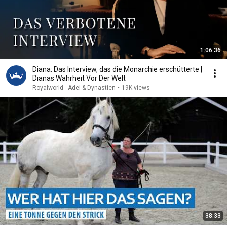
1:06:36
Diana: Das Interview, das die Monarchie erschütterte |
Dianas Wahrheit Vor Der Welt
Royalworld - Adel & Dynastien
•
19K views
38:33