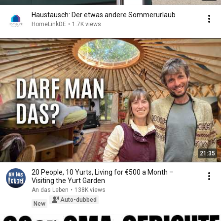
Haustausch: Der etwas andere Sommerurlaub
HomeLinkDE
•
1.7K views
21:35
20 People, 10 Yurts, Living for €500 a Month –
Visiting the Yurt Garden
An das Leben
•
138K views
Auto-dubbed
New