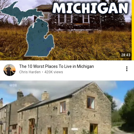
28:43
The 10 Worst Places To Live in Michigan
Chris Harden
•
420K views