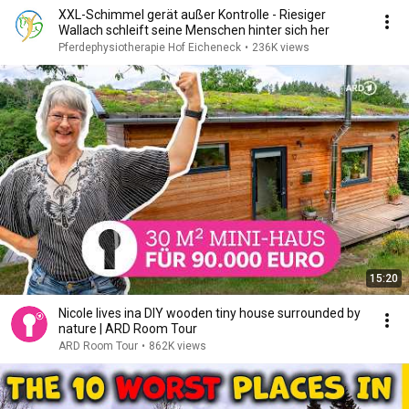
XXL-Schimmel gerät außer Kontrolle - Riesiger
Wallach schleift seine Menschen hinter sich her
Pferdephysiotherapie Hof Eicheneck
•
236K views
15:20
Nicole lives ina DIY wooden tiny house surrounded by
nature | ARD Room Tour
ARD Room Tour
•
862K views