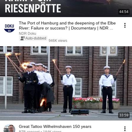
44:54
The Port of Hamburg and the deepening of the Elbe
River: Failure or success? | Documentary | NDR ...
NDR Doku
Auto-dubbed
946K views
33:59
Great Tattoo Wilhelmshaven 150 years