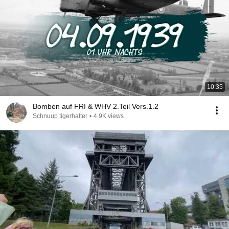
10:35
Bomben auf FRI & WHV 2.Teil Vers.1.2
Schnuup tigerhalter
•
4.9K views