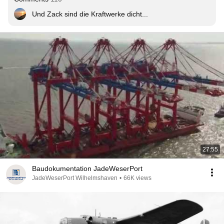
Und Zack sind die Kraftwerke dicht...
27:55
Baudokumentation JadeWeserPort
JadeWeserPort Wilhelmshaven
•
66K views