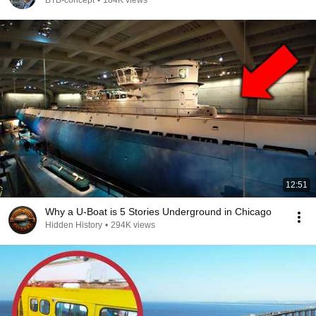
BTB-concept
•
184K views
12:51
Why a U-Boat is 5 Stories Underground in Chicago
Hidden History
•
294K views