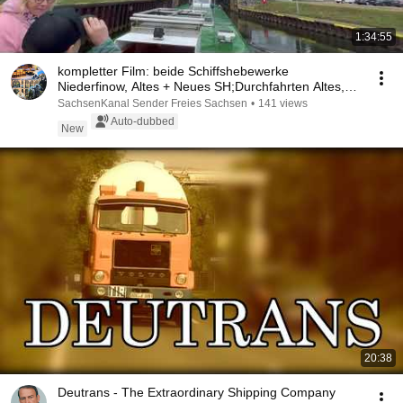
1:34:55
kompletter Film: beide Schiffshebewerke
Niederfinow, Altes + Neues SH;Durchfahrten Altes,
dann Neues
SachsenKanal Sender Freies Sachsen
•
141 views
Auto-dubbed
New
20:38
Deutrans - The Extraordinary Shipping Company