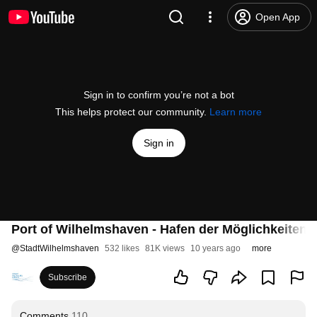
Open App
Sign in to confirm you’re not a bot
This helps protect our community.
Learn more
Sign in
Port of Wilhelmshaven - Hafen der Möglichkeiten
@
StadtWilhelmshaven
532 likes
81K views
10 years ago
more
Subscribe
Comments
110