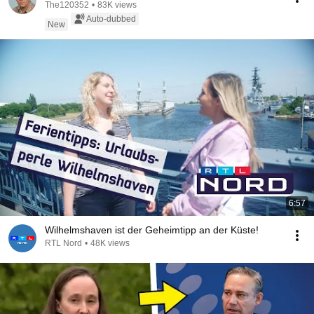
The120352
•
83K views
Auto-dubbed
New
6:57
Wilhelmshaven ist der Geheimtipp an der Küste!
RTL Nord
•
48K views