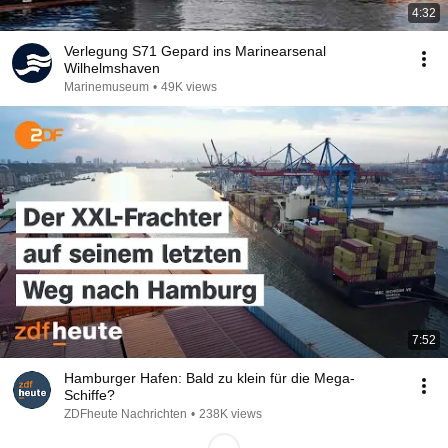
4:32
Verlegung S71 Gepard ins Marinearsenal
Wilhelmshaven
Marinemuseum
•
49K views
7:52
Hamburger Hafen: Bald zu klein für die Mega-
Schiffe?
ZDFheute Nachrichten
•
238K views