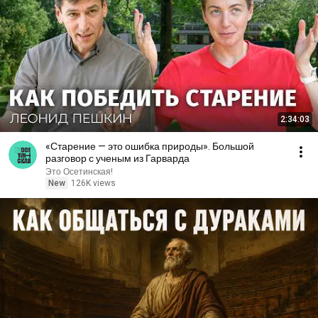
2:34:03
«Старение — это ошибка природы». Большой
разговор с ученым из Гарварда
Это Осетинская!
New
126K views