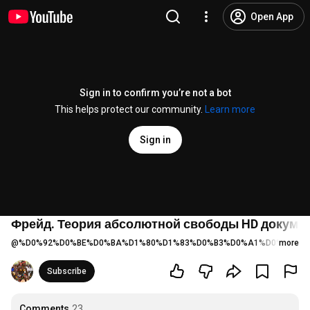
Open App
Sign in to confirm you’re not a bot
This helps protect our community.
Learn more
Sign in
Фрейд. Теория абсолютной свободы HD докум
@
%D0%92%D0%BE%D0%BA%D1%80%D1%83%D0%B3%D0%A1%D0%B2%D0
more
Subscribe
Comments
23