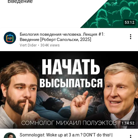
53:12
Биология поведения человека. Лекция #1:
Введение [Роберт Сапольски, 2025]
Vert Dider
•
304K views
1:14:52
Somnologist: Woke up at 3 a.m.? DON'T do this! |