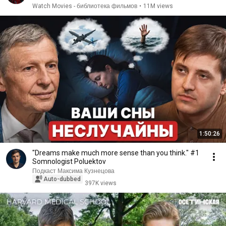
Watch Movies - библиотека фильмов
•
11M views
1:50:26
"Dreams make much more sense than you think." #1
Somnologist Poluektov
Подкаст Максима Кузнецова
Auto-dubbed
397K views