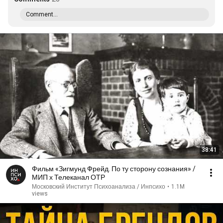
Comment...
38:41
Фильм «Зигмунд Фрейд. По ту сторону сознания» /
МИП х Телеканал ОТР
Московский Институт Психоанализа / Инпсихо
•
1.1M
views