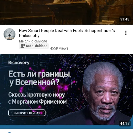
31:48
How Smart People Deal with Fools. Schopenhauer's
Philosophy
Мысли о смысле
Auto-dubbed
455K views
44:17