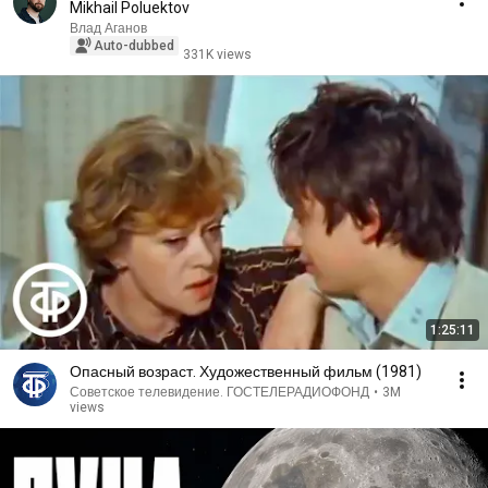
Mikhail Poluektov
Влад Аганов
Auto-dubbed
331K views
1:25:11
Опасный возраст. Художественный фильм (1981)
Советское телевидение. ГОСТЕЛЕРАДИОФОНД
•
3M
views