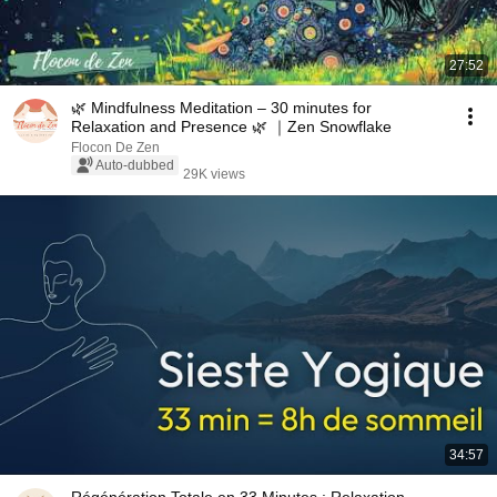
27:52
🌿 Mindfulness Meditation – 30 minutes for
Relaxation and Presence 🌿 ｜Zen Snowflake
Flocon De Zen
Auto-dubbed
29K views
34:57