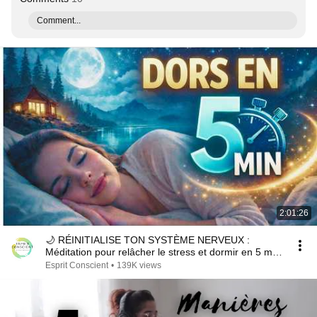
Comment...
2:01:26
🌙 RÉINITIALISE TON SYSTÈME NERVEUX :
Méditation pour relâcher le stress et dormir en 5 min
✨
Esprit Conscient
•
139K views