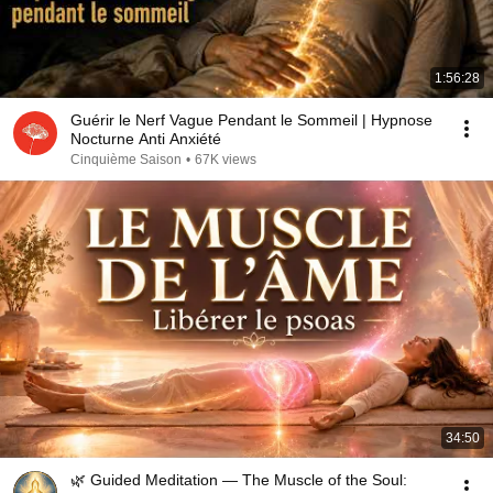
1:56:28
Guérir le Nerf Vague Pendant le Sommeil | Hypnose
Nocturne Anti Anxiété
Cinquième Saison
•
67K views
34:50
🌿 Guided Meditation — The Muscle of the Soul: