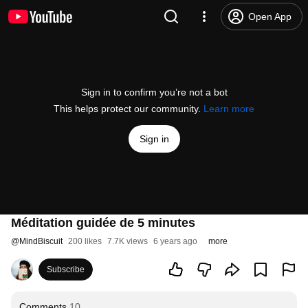
Open App
Sign in to confirm you’re not a bot
This helps protect our community.
Learn more
Sign in
Méditation guidée de 5 minutes
@
MindBiscuit
200 likes
7.7K views
6 years ago
more
Subscribe
Comments
10