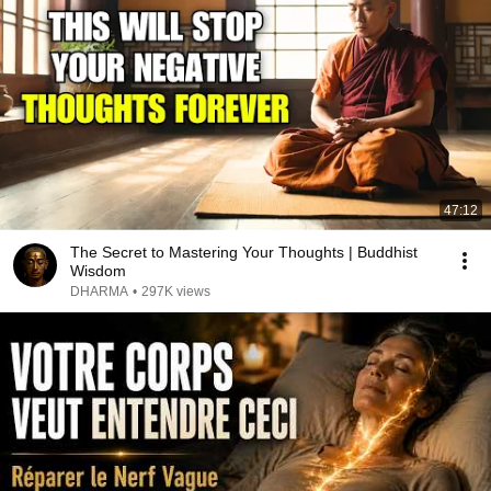
47:12
The Secret to Mastering Your Thoughts | Buddhist
Wisdom
DHARMA
•
297K views