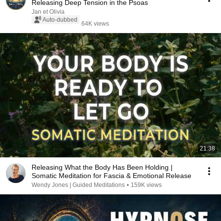
Releasing Deep Tension in the Psoas
Jan et Olivia
Auto-dubbed
64K views
21:38
Releasing What the Body Has Been Holding |
Somatic Meditation for Fascia & Emotional Release
Wendy Jones | Guided Meditations
•
159K views