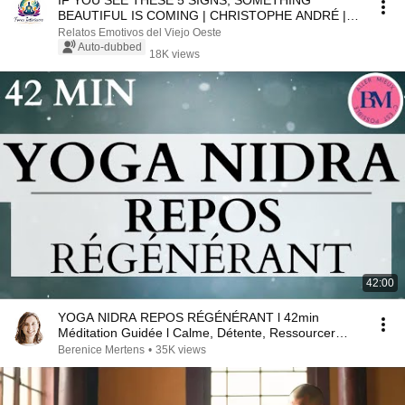
IF YOU SEE THESE 5 SIGNS, SOMETHING
BEAUTIFUL IS COMING | CHRISTOPHE ANDRÉ |
MOTIVATIONAL SPEECH
Relatos Emotivos del Viejo Oeste
Auto-dubbed
18K views
42:00
YOGA NIDRA REPOS RÉGÉNÉRANT l 42min
Méditation Guidée l Calme, Détente, Ressourcer
Corps & Esprit
Berenice Mertens
•
35K views