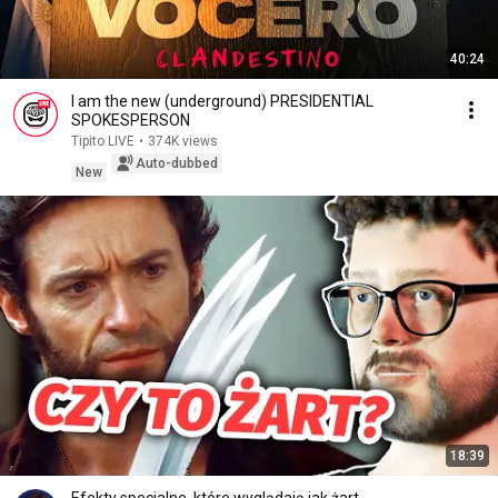
40:24
I am the new (underground) PRESIDENTIAL
SPOKESPERSON
Tipito LIVE
•
374K views
Auto-dubbed
New
18:39