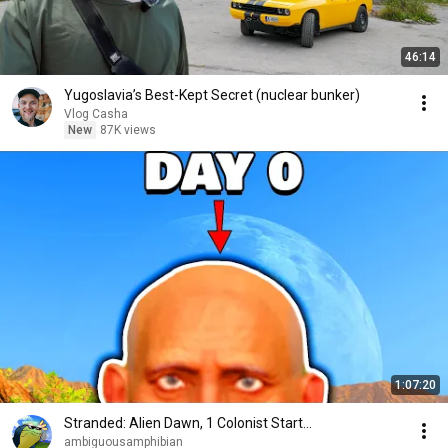
46:14
Yugoslavia’s Best-Kept Secret (nuclear bunker)
Vlog Casha
New
87K views
1:07:20
Stranded: Alien Dawn, 1 Colonist Start...
ambiguousamphibian