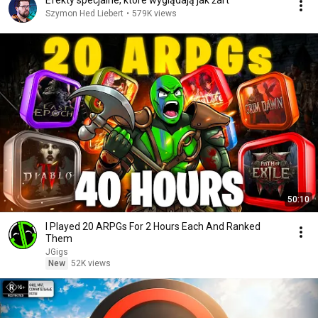
Efekty specjalne, które wyglądają jak żart
Szymon Hed Liebert
•
579K views
50:10
I Played 20 ARPGs For 2 Hours Each And Ranked
Them
JGigs
New
52K views