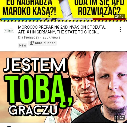
28:45
MOROCCO PREPARING 2ND INVASION OF CEUTA,
AFD #1 IN GERMANY, THE STATE TO CHECK
DOCTORS' WALLETS
Dla Pieniędzy
•
235K views
Auto-dubbed
New
11:27