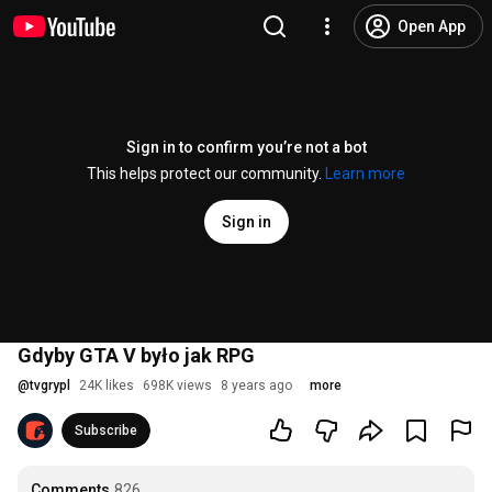
Open App
Sign in to confirm you’re not a bot
This helps protect our community.
Learn more
Sign in
Gdyby GTA V było jak RPG
@
tvgrypl
24K likes
698K views
8 years ago
more
Subscribe
Comments
826