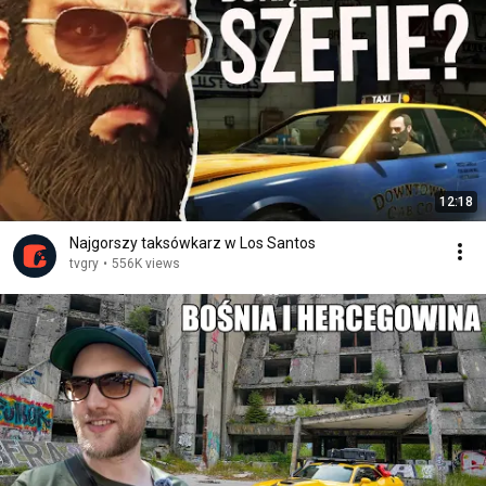
12:18
Najgorszy taksówkarz w Los Santos
tvgry
•
556K views