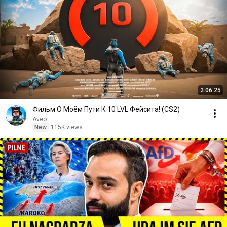
2:06:25
Фильм О Моём Пути К 10 LVL Фейсита! (CS2)
Aveo
New
115K views