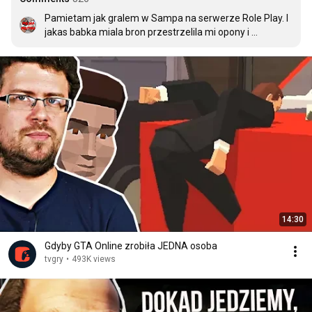
Pamietam jak gralem w Sampa na serwerze Role Play. I 
jakas babka miala bron przestrzelila mi opony i 
zwyzywalem ja, wezwalem policje i dostalem mandat 
bo miala znajomosci xDDD To naprawde jest jak 
prawdziwe zycie
14:30
Gdyby GTA Online zrobiła JEDNA osoba
tvgry
•
493K views