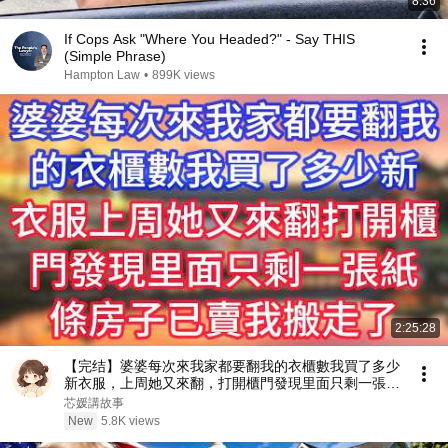
8:36
If Cops Ask "Where You Headed?" - Say THIS
(Simple Phrase)
Hampton Law
•
899K views
2:25:28
【完结】婆婆每次來我家都要翻我的衣櫃數我買了多少
新衣服，上周她又來翻，打開櫃門發現里面只剩一張紙
條：房子已賣，我搬走了
芯媛講故事
New
5.8K views