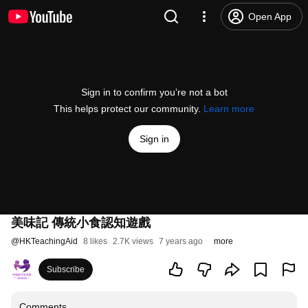
Open App
Sign in to confirm you’re not a bot
This helps protect our community.
Learn more
Sign in
美味記 傳統小食認知遊戲
@
HKTeachingAid
8 likes
2.7K views
7 years ago
more
Subscribe
Comments