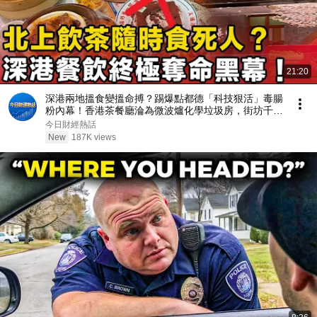
21:20
深港兩地搵食變搵命搏？踢爆點都德「科技狠活」毒腸
粉內幕！香港茶餐廳淪為微波爐化學垃圾房，街坊千萬
要小心！
今日財經熱話
New
187K views