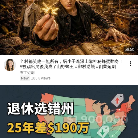
56:50
全村都笑他一無所有，窮小子進深山靠神秘蜂蜜翻身！
#被踢出局後我成了山野蜂王 #鄉村逆襲 #創業短劇 #
養蜂致富 #窮小子逆襲 #打臉爽劇 #白手起家 #人生翻
布丁短劇
盤 #熱門短劇
New
183K views