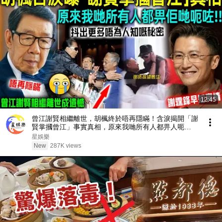
12:45
曾江謝賢相繼離世，胡楓終於唔再隱瞞！含淚揭開「謝
賢掌摑曾江」事實真相，原來我哋所有人都畀人呃
咗⋯⋯謝霆鋒早知實情！【星娛樂】#胡楓 #謝賢 #曾
星娛樂
江 #綜藝 #事實 #真相 #兄弟 #謝霆鋒
New
287K views