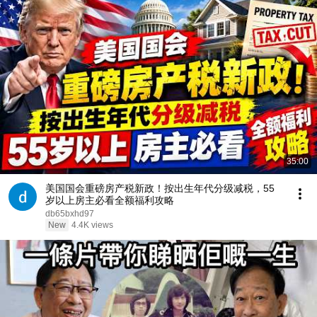
35:00
美国国会重磅房产税新政！按出生年代分级减税，55
岁以上房主必看全额福利攻略
db65bxhd97
New
4.4K views