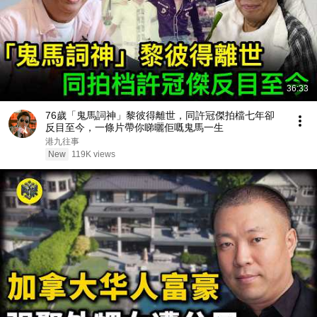
36:33
76歲「鬼馬詞神」黎彼得離世，同許冠傑拍檔七年卻
反目至今，一條片帶你睇曬佢嘅鬼馬一生
港九往事
New
119K views