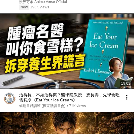
接刷新校史纪录强势打脸！
漫界万象 Anime Verse Official
New
193K views
19:03
活得長，不如活得爽？醫學院教授：想長壽，先學會吃
雪糕🍦《Eat Your Ice Cream》
暢銷書精讀班 (廣東話讀書會)
•
71K views