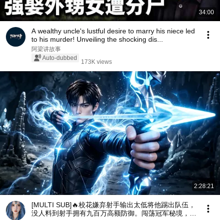
34:00
A wealthy uncle's lustful desire to marry his niece led
to his murder! Unveiling the shocking dis...
阿梁讲故事
Auto-dubbed
173K views
2:28:21
[MULTI SUB]🔥校花嫌弃射手输出太低将他踢出队伍，
没人料到射手拥有九百万高额防御。闯荡冠军秘境，直