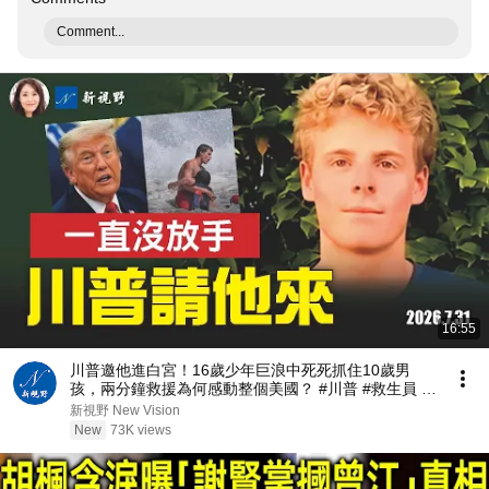
Comment...
16:55
川普邀他進白宮！16歲少年巨浪中死死抓住10歲男
孩，兩分鐘救援為何感動整個美國？ #川普 #救生員 #
美國精神 | 新視野 第2467期 20260731
新視野 New Vision
New
73K views