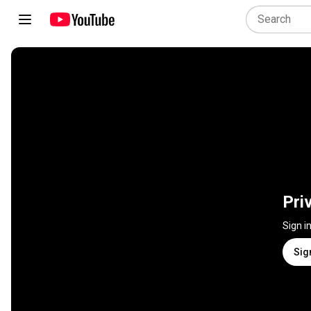
Pri
Sign i
Sig