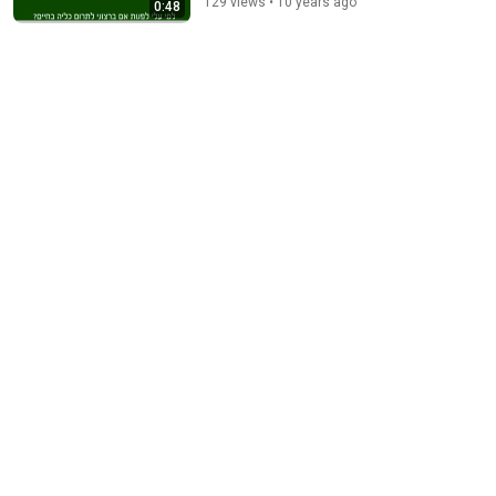
129 views • 10 years ago
0:48
מאחורי רגע ההחלטה – מתאמות השתלה ורופאים על
תרומת איברים במלחמת חרבות ברזל
17 views
•
המרכז הלאומי להשתלות - כרטיס אדי
6:17
תרמה את איבריו של בנה - ומשכנעת נשים לחתום על
כרטיס אדי 🙌
182 views
•
המרכז הלאומי להשתלות - כרטיס אדי