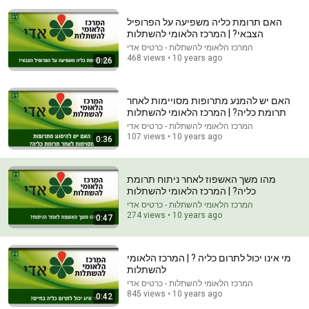
האם תרומת כליה משפיעה על הפרופיל
הצבאי? | המרכז הלאומי להשתלות
המרכז הלאומי להשתלות - כרטיס אדי
468 views • 10 years ago
0:26
האם יש להמנע מתרופות מסויימות לאחר
29:23
תרומת כליה? | המרכז הלאומי להשתלות
המרכז הלאומי להשתלות - כרטיס אדי
Terminal 6-yr-old asked Steve one question — he
107 views • 10 years ago
0:36
cried for 10 minutes
Untold Human Stories and 6 more
•
1.4M views
מהו משך האשפוז לאחר ניתוח תרומת
כליה? | המרכז הלאומי להשתלות
המרכז הלאומי להשתלות - כרטיס אדי
274 views • 10 years ago
0:47
מי אינו יכול לתרום כליה ? | המרכז הלאומי
להשתלות
המרכז הלאומי להשתלות - כרטיס אדי
845 views • 10 years ago
0:42