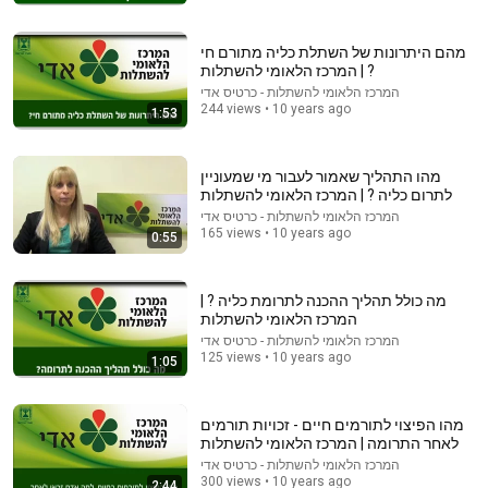
מהם היתרונות של השתלת כליה מתורם חי
? | המרכז הלאומי להשתלות
המרכז הלאומי להשתלות - כרטיס אדי
244 views • 10 years ago
1:53
מהו התהליך שאמור לעבור מי שמעוניין
לתרום כליה ? | המרכז הלאומי להשתלות
המרכז הלאומי להשתלות - כרטיס אדי
165 views • 10 years ago
0:55
45:00
How 24k Gold Extraction From Waste Mobile Phones |
מה כולל תהליך ההכנה לתרומת כליה ? |
Incredible Old Used Mobile Recycling Process
המרכז הלאומי להשתלות
Manufacturing Things
•
3.5M views
המרכז הלאומי להשתלות - כרטיס אדי
125 views • 10 years ago
1:05
מהו הפיצוי לתורמים חיים - זכויות תורמים
לאחר התרומה | המרכז הלאומי להשתלות
המרכז הלאומי להשתלות - כרטיס אדי
300 views • 10 years ago
2:44