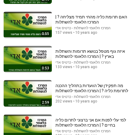
האם תרומת כליה מהחי תמיד מצליחה ? |
המרכז הלאומי להשתלות
המרכז הלאומי להשתלות - כרטיס אדי
157 views • 10 years ago
8:37
0:55
بی‌حوصلگی و خستگی‌تان به خاطر تنبلی نیست؛ این ویتامین
در بدن شما تمام شده!
איזה גוף מטפל בנושא תרומות והשתלות
339K views
•
دکتر خوب
בארץ ? | המרכז הלאומי להשתלות
המרכז הלאומי להשתלות - כרטיס אדי
133 views • 10 years ago
0:53
מה תפקידן של הוועדות בתהליך ההכנה
לתרומת כליה ? | המרכז הלאומי להשתלות
המרכז הלאומי להשתלות - כרטיס אדי
202 views • 10 years ago
2:59
למי עלי לפנות אם אני ברצוני לתרום כליה
בחיים ? | המרכז הלאומי להשתלות
7:17
המרכז הלאומי להשתלות - כרטיס אדי