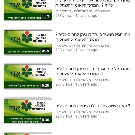
מהן ההשלכות לטווח ארוך של ניתוח תרומת
כליה ? | המרכז הלאומי להשתלות
Comment...
המרכז הלאומי להשתלות - כרטיס אדי
973 views • 10 years ago
1:17
מהו הגיל הצעיר ביותר בו ניתן לתרום כליה ?
| המרכז הלאומי להשתלות
המרכז הלאומי להשתלות - כרטיס אדי
233 views • 10 years ago
0:19
מהו הגיל המבוגר ביותר בו ניתן לתרום כליה
? | המרכז הלאומי להשתלות
המרכז הלאומי להשתלות - כרטיס אדי
207 views • 10 years ago
0:20
42:20
"I'm not just an abandoned baby in the market":
האם אישה שטרם ילדה יכולה לתרום כליה ?
Esther Lavie on the trauma of abandonment, the qu...
המרכז הלאומי להשתלות - כרטיס אדי
בשבע - עיתון הבית של הציבור הדתי
226 views • 10 years ago
Auto-dubbed
0:30
10K views