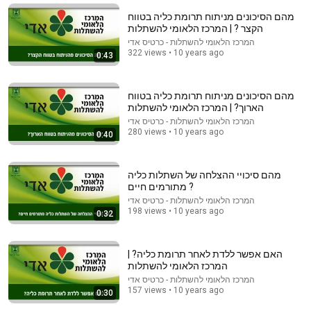
1.5K views
•
ערוץ הבריאות
מהם הסיכונים מניתוח תרומת כליה בטווח
הקצר ? | המרכז הלאומי להשתלות
המרכז הלאומי להשתלות - כרטיס אדי
322 views • 10 years ago
0:43
מהם הסיכונים מניתוח תרומת כליה בטווח
הארוך? | המרכז הלאומי להשתלות
המרכז הלאומי להשתלות - כרטיס אדי
280 views • 10 years ago
0:40
מהם סיכויי ההצלחה של השתלות כליה
מתורמים חיים ?
24:59
המרכז הלאומי להשתלות - כרטיס אדי
198 views • 10 years ago
0:32
If You Have Green Eyes — DNA Finally Revealed
Where They Really Come From
Asian Ancestry
•
591K views
האם אפשר ללדת לאחר תרומת כליה? |
המרכז הלאומי להשתלות
המרכז הלאומי להשתלות - כרטיס אדי
157 views • 10 years ago
0:30