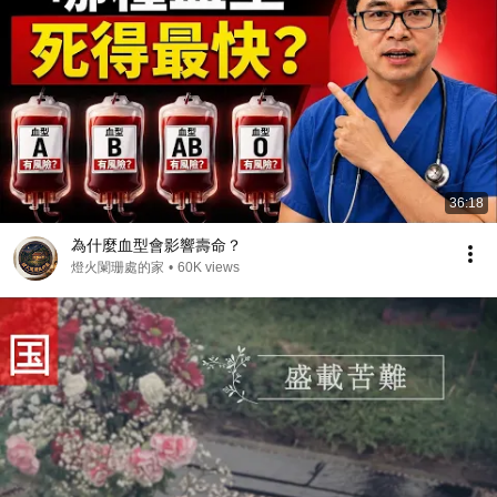
36:18
為什麼血型會影響壽命？
燈火闌珊處的家
•
60K views