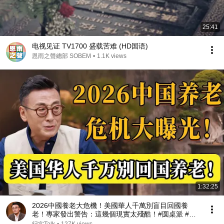
25:41
电视见证 TV1700 盛载苦难 (HD国语)
恩雨之聲總部 SOBEM
•
1.1K views
1:32:25
2026中國養老大危機！美國華人千萬別盲目回國養
老！專家發出警告：這幾個現實太殘酷！#圆桌派 #许
子东 #马家辉 #梁文道 #观复嘟嘟 #马未都 #纪实talk