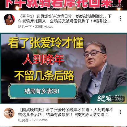
1:10:46
《喜单3》真勇爆笑讲边境日常！妈妈被骗到缅北，下
午就骑摩托回来，全场笑完被母爱戳到了！#喜剧之王
单口季 #脱口秀 #搞笑 #喜剧 #funny #综艺
叭叭一下
•
236K views
1:30:44
【圆桌晚晴派】看了张爱玲的晚年才知道：人到晚年不
留这几条后路，结局有多凄凉！ #窦文涛 #梁文道 #圆
桌派
纪实说
•
12K views