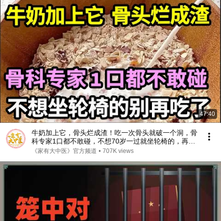
47:40
牛奶加上它，骨头烂成渣！吃一次骨头就破一个洞，骨
科专家1口都不敢碰，不想70岁一过就坐轮椅的，再喜
欢都要忌口！【家庭大医生】
《家有大中医》官方频道
•
707K views