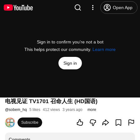
Open App
Sign in to confirm you’re not a bot
This helps protect our community.
Learn more
Sign in
电视见证 TV1701 召命人生 (HD国语)
@
sobem_hq
5 likes
412 views
3 years ago
more
Subscribe
Comments