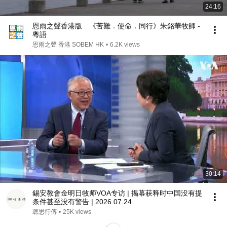
24:16
恩雨之聲香港版 《苦難．使命．同行》朱銘華牧師 -
粵語
恩雨之聲 香港 SOBEM HK
•
6.2K views
30:14
錫安教會金明日牧师VOA专访 | 揭幕获释时中国没有提
条件甚至没有警告 | 2026.07.24
聼思行傳
•
25K views