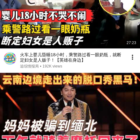
27:23
火车上婴儿昏睡18小时，乘警路过看一眼奶瓶，就断
定妇女是人贩子！【英雄在身边】
追综情报局
•
192K views