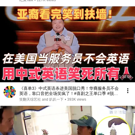
纪实Talk
•
127K views
1:30:08
《喜单3》中式英语杀进美国脱口秀！华裔服务员不会
英语，靠口音把全场笑疯了！#喜剧之王单口季 #脱口
秀 #搞笑 #喜剧 #funny #综艺
笑翻天综艺社 and 叭叭一下
•
393K views