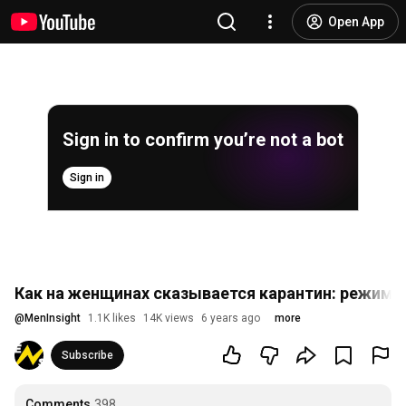
Open App
Sign in to confirm you’re not a bot
Sign in
Как на женщинах сказывается карантин: режим 
@
MenInsight
1.1K likes
14K views
6 years ago
more
Subscribe
Comments
398