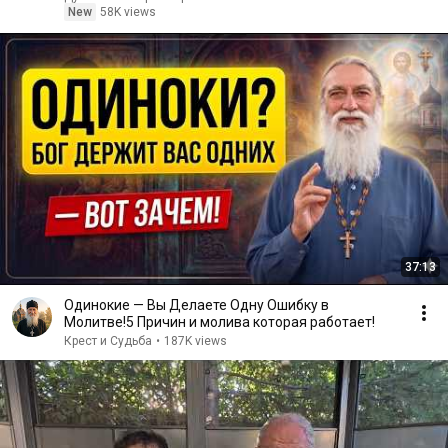
New
58K views
37:13
Одинокие — Вы Делаете Одну Ошибку в
Молитве!5 Причин и молива которая работает!
Крест и Судьба
•
187K views