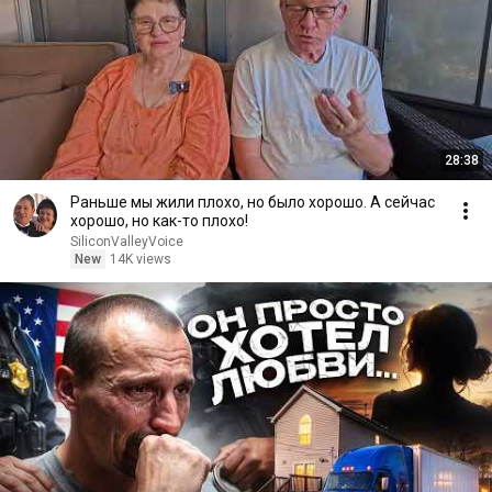
28:38
Раньше мы жили плохо, но было хорошо. А сейчас
хорошо, но как-то плохо!
SiliconValleyVoice
New
14K views