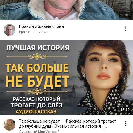
13:08
Правда и живые слова
Igorelo
•
11 views
1:45:32
Так больше не будет ｜ Рассказ, который трогает
до глубины души. Очень сильная история ｜
Аудиорассказ
Душевный Мир Историй