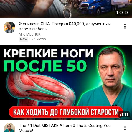
1:03:28
Женился в США. Потерял $40,000, документы и
веру в любовь
MIKHALCHUK
New
37K views
21:11
The #1 Diet MISTAKE After 60 That's Costing You
Muscle!