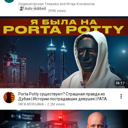
Ординаторская Тляшева and Игорь Коновалов
Auto-dubbed
399K views
36:17
Porta Potty существуют? Страшная правда из
Дубая | Истории пострадавших девушек | FATA
MORGANA
FATA MORGANA
•
2.2M views