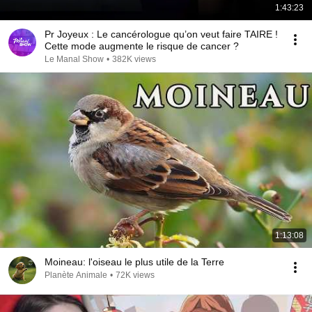
1:43:23
Pr Joyeux : Le cancérologue qu’on veut faire TAIRE !
Cette mode augmente le risque de cancer ?
Le Manal Show
•
382K views
1:13:08
Moineau: l'oiseau le plus utile de la Terre
Planète Animale
•
72K views