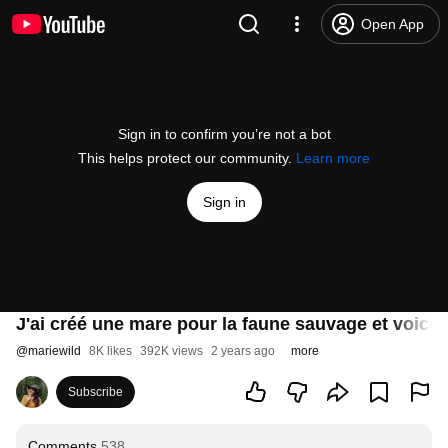
Open App
Sign in to confirm you’re not a bot
This helps protect our community.
Learn more
Sign in
J'ai créé une mare pour la faune sauvage et voici c
@
mariewild
8K likes
392K views
2 years ago
more
Subscribe
Comments
538