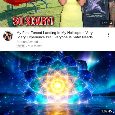
1:44:13
My First Forced Landing In My Helicopter. Very
Scary Experience But Everyone Is Safe! Needs
FIxed!
Roman Atwood
New
750K views
3:02:45