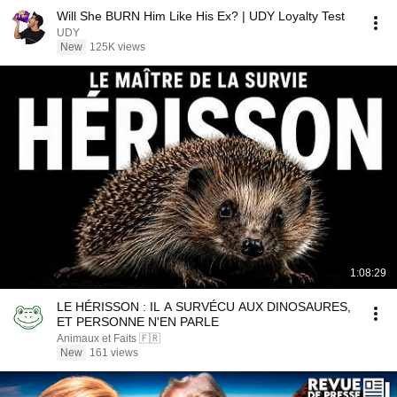
Will She BURN Him Like His Ex? | UDY Loyalty Test
UDY
New
125K views
1:08:29
LE HÉRISSON : IL A SURVÉCU AUX DINOSAURES,
ET PERSONNE N'EN PARLE
Animaux et Faits 🇫🇷
New
161 views