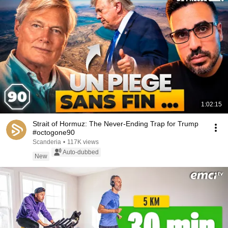
1:02:15
Strait of Hormuz: The Never-Ending Trap for Trump
#octogone90
Scanderia
•
117K views
Auto-dubbed
New