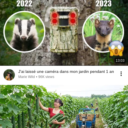
13:03
J'ai laissé une caméra dans mon jardin pendant 1 an
Marie Wild
•
96K views