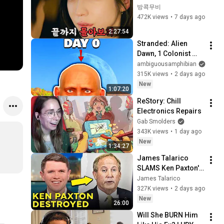
일도 출근》 처음부터 
방콕무비
끝까지
472K views
•
7 days ago
2:27:54
Stranded: Alien 
Dawn, 1 Colonist 
Start...
ambiguousamphibian
315K views
•
2 days ago
New
1:07:20
ReStory: Chill 
Electronics Repairs
Gab Smolders
343K views
•
1 day ago
New
1:34:27
James Talarico 
SLAMS Ken Paxton's 
Corruption LIVE ON 
James Talarico
AIR
327K views
•
2 days ago
New
26:00
Will She BURN Him 