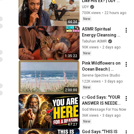
Like His Ex? | UDY 
Loyalty Test
UDY
700K views
•
22 hours ago
New
44:24
ASMR Spiritual 
Energy Cleansing 
with My Cat 🐾 
Tabuhan ASMR
Purring & Reiki for 
90K views
•
2 days ago
Sleep & Stress 
New
1:35:22
Relief
Pink Wildflowers on 
Ocean Beach | 
Vintage Coastal 
Serene Spective Studio
Seascape Oil 
122K views
•
3 days ago
Painting | 4K 
New
2:00:00
Ambient TV 
👉God Says: "YOUR 
Screensaver
ANSWER IS NEEDED 
TODAY" | God 
God Message For You Now
Message Today | 
36K views
•
3 days ago
Gods Message Now
New
47:27
God Says:"THIS IS 