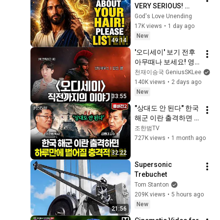
VERY SERIOUS! 
LISTEN TO THIS 
God's Love Unending
URGENTLY!"/God 
17K views
•
1 day ago
Message Now/God 
New
49:14
Message
'오디세이' 보기 전후 
아무때나 보세요! 영
화의 프리퀄이라 할 
천재이승국 GeniusSKLee
수 있는 일리아스 이
140K views
•
2 days ago
야기 간단 정리!
New
33:55
"상대도 안 된다" 한국 
해군 이란 출격하면 
하루만에 벌어질 충격
조한범TV
적인 일 | 김종대 교수 
727K views
•
1 month ago
풀버전2
32:22
Supersonic 
Trebuchet
Tom Stanton
209K views
•
5 hours ago
New
21:56