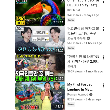
Cinematic Video for 
OLED Display Test | 
16K HDR 240fps 
8K Planet
Dolby Vision (4K 
34K views
•
3 days ago
Video • 8K ULTRA HD 
New
2:01:24
TV)
✨고민상담 하자고 불
렀는데 노래만 주구장
창 부르고 간 영케이
오늘의 주우재
(Young K)
56K views
•
11 hours ago
New
44:20
"한국인만 몰라요" 65
세 엄마가 하루 2,000
달러 버는 기적의 전
돈터치
세계 1등 부업
366K views
•
1 month ago
21:57
My First Forced 
Landing In My 
Helicopter. Very 
Roman Atwood
Scary Experience 
878K views
•
3 days ago
But Everyone Is 
New
1:44:13
Safe! Needs FIxed!