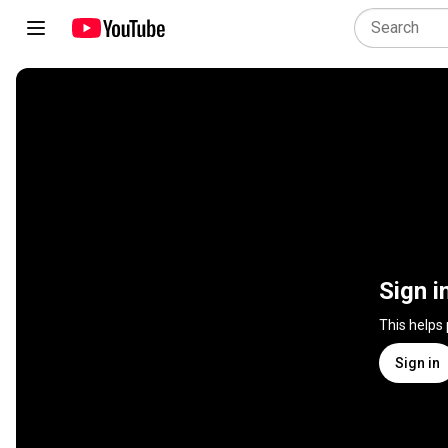
Sign i
This helps
Sign in