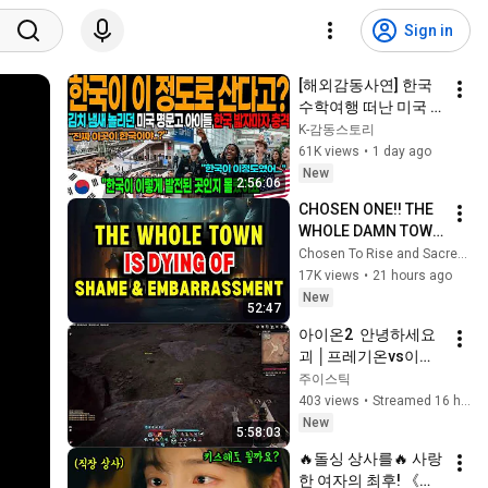
Sign in
[해외감동사연] 한국 
수학여행 떠난 미국 
명문고 학생들 발칵 
K-감동스토리
뒤집혔다, 인천공항 
61K views
•
1 day ago
하루 입국객 24만명 
New
2:56:06
몰려 아수라장!
CHOSEN ONE!! THE 
WHOLE DAMN TOWN 
WORKED TOGETHER 
Chosen To Rise and Sacred Mission
AGAINST LITTLE 
17K views
•
21 hours ago
OLE' YOU & STILL 
New
52:47
FAILED MISERABLY
아이온2  안녕하세요
괴 │프레기온vs이스
할겐 │  검성 │8월 7일
주이스틱
403 views
•
Streamed 16 hours ago
New
5:58:03
🔥돌싱 상사를🔥 사랑
한 여자의 최후! 《내