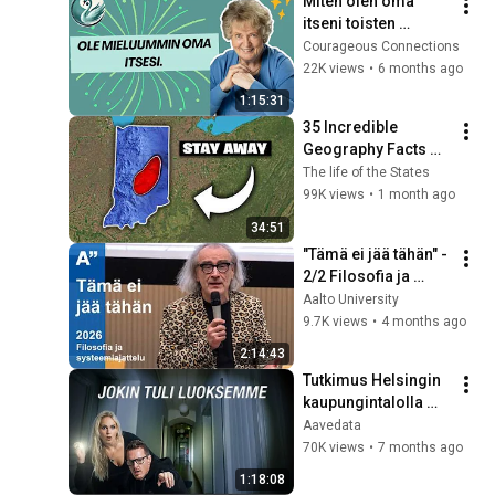
Miten olen oma 
itseni toisten 
kanssa? - Liisa 
Courageous Connections
Keltikangas-
22K views
•
6 months ago
Järvinen (Psykan 
1:15:31
Emeritaprofessori)
35 Incredible 
Geography Facts 
About Indiana That 
The life of the States
Even Locals Don't 
99K views
•
1 month ago
Know
34:51
"Tämä ei jää tähän" - 
2/2 Filosofia ja 
systeemiajattelu 
Aalto University
2026 Esa Saarinen
9.7K views
•
4 months ago
2:14:43
Tutkimus Helsingin 
kaupungintalolla 
paljasti 
Aavedata
selittämätöntä 
70K views
•
7 months ago
aktiivisuutta | 
1:18:08
Aavedata