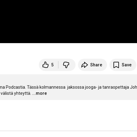
5
Share
Save
a Podcastia. Tässä kolmannessa  jaksossa jooga- ja tanraopettaja Joh
välistä yhteyttä.
...more