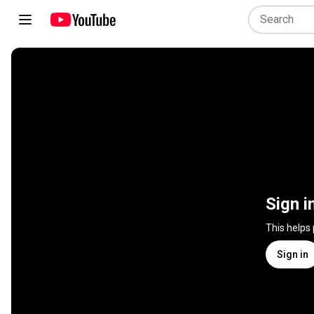
Sign i
This helps
Sign in