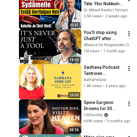
Tätä: Yksi Nukkuma-
Asento, Joka 
Dr. Mikael Rautio | Terveys ilman sumua
Pelastaa Sydämesi 
3.5K views
•
2 weeks ago
Ja Aivosi.
20:41
You’ll stop using 
ChatGPT after 
listening to this | 
Alliance for Responsible Citizenship and Jonathan Pageau
Jonathan Pageau 
1M views
•
1 month ago
[ARC 2026]
18:00
Sadhana Podcast: 
Tantrinen 
eroottisuus
NathaFinland
1.8K views
•
3 years ago
29:00
Spine Surgeon 
Drowns for 30 
Minutes —Comes 
100huntley
Back With a List
699K views
•
3 months ago
38:36