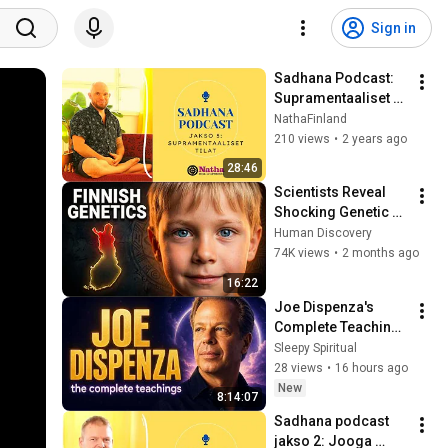
Sign in
Sadhana Podcast: 
Supramentaaliset 
tilat
NathaFinland
210 views
•
2 years ago
28:46
Scientists Reveal 
Shocking Genetic 
Origin of Finnish 
Human Discovery
DNA
74K views
•
2 months ago
16:22
Joe Dispenza's 
Complete Teachings 
— 9 Hours to Fall 
Sleepy Spiritual
Asleep To | Black 
28 views
•
16 hours ago
Screen
New
8:14:07
Sadhana podcast 
jakso 2: Jooga 