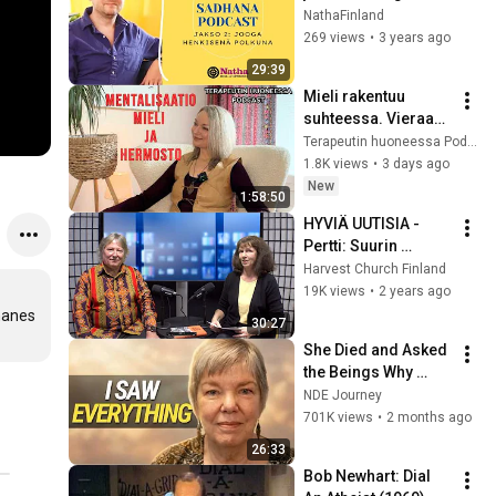
henkisenä polkuna
NathaFinland
269 views
•
3 years ago
29:39
Mieli rakentuu 
suhteessa. Vieraana 
psykoterapeutti Nina 
Terapeutin huoneessa Podcast
Pyykkönen | 
1.8K views
•
3 days ago
Terapeutin 
New
1:58:50
huoneessa #12
HYVIÄ UUTISIA - 
Pertti: Suurin 
näkemäni ihme
Harvest Church Finland
19K views
•
2 years ago
anes 
30:27
She Died and Asked 
the Beings Why 
Earth Was So 
NDE Journey
Painful
701K views
•
2 months ago
26:33
Bob Newhart: Dial 