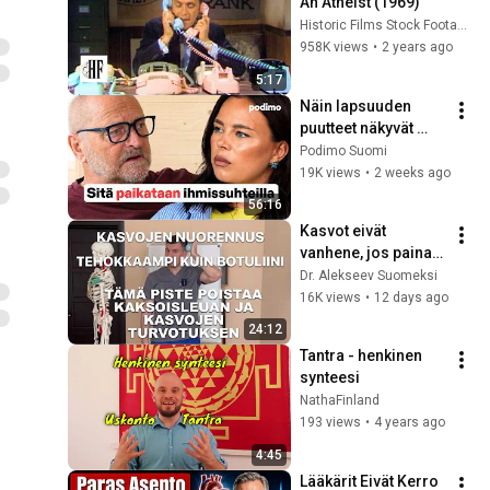
An Atheist (1969)
Historic Films Stock Footage Archive
958K views
•
2 years ago
5:17
Näin lapsuuden 
puutteet näkyvät 
aikuisena | Tommy 
Podimo Suomi
Hellsten | Hanna 
19K views
•
2 weeks ago
Tikander
56:16
Kasvot eivät 
vanhene, jos painat 
tätä pistettä – eroon 
Dr. Alekseev Suomeksi
turvotuksesta ja 
16K views
•
12 days ago
kaksoisleuasta
24:12
Tantra - henkinen 
synteesi
NathaFinland
193 views
•
4 years ago
4:45
Lääkärit Eivät Kerro 