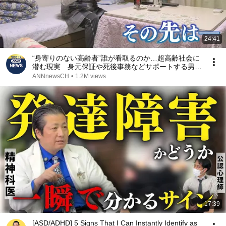
24:41
“身寄りのない高齢者”誰が看取るのか…超高齢社会に
潜む現実 身元保証や死後事務などサポートする男性
密着【テレメンタリー】
ANNnewsCH
•
1.2M views
17:39
[ASD/ADHD] 5 Signs That I Can Instantly Identify as