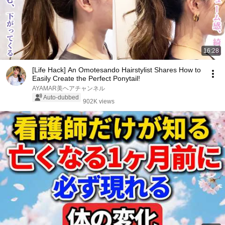
16:28
[Life Hack] An Omotesando Hairstylist Shares How to
Easily Create the Perfect Ponytail!
AYAMAR美ヘアチャンネル
Auto-dubbed
902K views