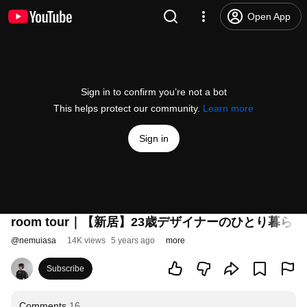
Open App
Sign in to confirm you’re not a bot
This helps protect our community.
Learn more
Sign in
room tour｜【新居】23歳デザイナーのひとり暮
@
nemuiasa
14K views
5 years ago
more
Subscribe
Comments
16