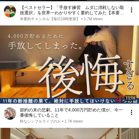
【ベストセラー】「手放す練習 ムダに消耗しない取
捨選択」を世界一わかりやすく要約してみた【本要
約】
本要約チャンネル【毎日18時更新】
•
1.7M views
13:04
節約の末の悲劇。11年で4,000万円貯めた僕が、今一
番後悔していること
粋なシンプルライフの人
•
1.7K views