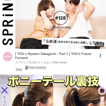
25:41
[ YOU x Ryotaro Sakaguchi - Part 1 ] YOU's Future
Forward
スプリング公式チャンネル
•
256K views
Auto-dubbed
New