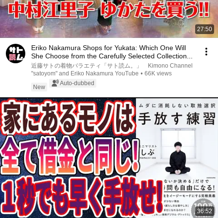
27:50
Eriko Nakamura Shops for Yukata: Which One Will
She Choose from the Carefully Selected Collection...
近藤サトの着物バラエティ「サト読ム。」 Kimono Channel
"satoyom" and Eriko Nakamura YouTube
•
66K views
Auto-dubbed
New
36:52