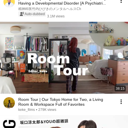
Having a Developmental Disorder [A Psychiatri...
精神科医竹内ひびきのメンタルヘルスCh
Auto-dubbed
3.1M views
38:15
Room Tour | Our Tokyo Home for Two, a Living
Room & Workspace Full of Favorites
keke_films
•
279K views