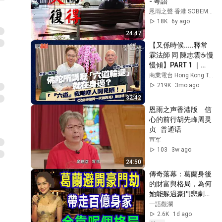
- 粵語
恩雨之聲 香港 SOBEM HK
18K
6y ago
24:47
【又係時候.....釋常
霖法師 同 陳志雲☕慢
慢傾】PART 1 ｜
《又係時候同一天講
商業電台 Hong Kong Toolbar
再見》
219K
3mo ago
32:42
恩雨之声香港版　信
心的前行胡先峰周灵
贞   普通话
宣军
103
3w ago
24:50
傳奇落幕：葛蘭身後
的財富與格局，為何
她能躲過豪門悲劇，
活成女人羡慕的樣
一語觀瀾
子？
2.6K
1d ago