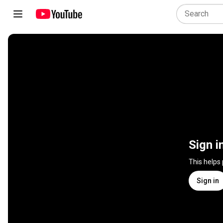
Sign i
This helps
Sign in