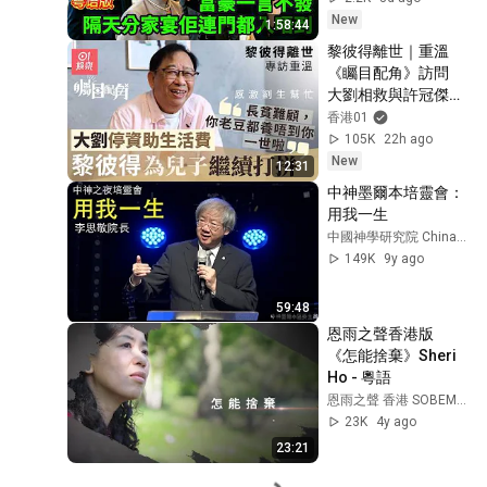
不發，隔天分家宴佢
New
1:58:44
連門都入唔到！ #真
黎彼得離世｜重溫
人真事 #廣東話故事
《矚目配角》訪問　
大劉相救與許冠傑決
裂仍欣賞｜01娛樂｜
香港01
黎彼得｜專訪｜香港
105K
22h ago
藝人
New
12:31
中神墨爾本培靈會：
用我一生
中國神學研究院 China Graduate School of Theology
149K
9y ago
59:48
恩雨之聲香港版　
《怎能捨棄》Sheri 
Ho - 粵語
恩雨之聲 香港 SOBEM HK
23K
4y ago
23:21