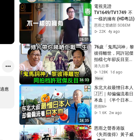
電視見證 
TV1649/TV1749  不
一樣的擁有 (HD粵語)
恩雨之聲總部 SOBEM
22K
4y ago
26:01
76歲「鬼馬詞神」黎
彼得離世，同許冠傑
拍檔七年卻反目至
今，一條片帶你睇曬
港九往事
佢嘅鬼馬一生
128K
1d ago
New
36:33
东北大叔最憎日本人
適應
🇯🇵｜却偏偏流着日
本血｜《半个日本
人》真人真事见证｜
恩雨M+
刘彦
1.6K
2w ago
24:35
恩雨之聲香港版　
《失而復得》黃子威 