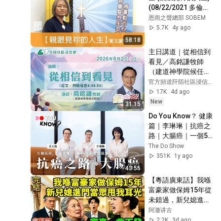
(08/22/2021 多倫多
播放)
恩雨之聲總部 SOBEM
5.7K
4y ago
58:18
主日講道｜從相信到
看見／高銘謙牧師
（建道神學院候任院
長）｜20260802｜
官方頻道阡陌社區浸信會
阡陌社區浸信會｜
17K
4d ago
New
31:15
Do You Know？ 健康
篇｜李琳琳｜抗癌之
路｜大腸癌｜一個54
年嘅愛情故事｜姜大
The Do Show
衞｜姜卓文｜#AIA #
351K
1y ago
友邦保險 #再想健康 
43:55
#4K
【粵語廣東話】我喺
富豪家做保姆15年從
未錯過，新兒媳進門
就嫌我睇唔乾淨當眾
阿澈讲古
甩我耳光！富豪一言
2.2K
3d ago