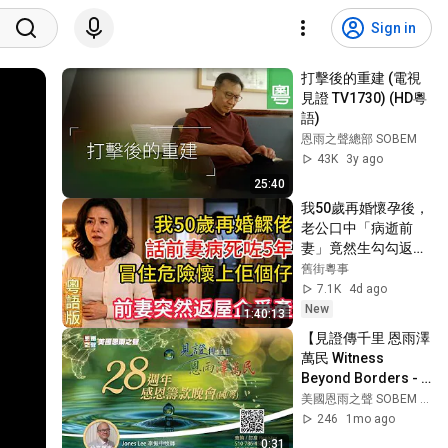
Sign in
打擊後的重建 (電視
見證 TV1730) (HD粵
語)
恩雨之聲總部 SOBEM
43K
3y ago
25:40
我50歲再婚懷孕後，
老公口中「病逝前
妻」竟然生勾勾返嚟
爭產！24歲親生女硬
舊街粵事
氣撐腰：阿媽以後我
7.1K
4d ago
養你！｜二婚情感家
New
1:40:13
庭有聲粵語故事#舊
【見證傳千里 恩雨澤
街粵事
萬民 Witness 
Beyond Borders - 
Blessings to All 
美國恩雨之聲 SOBEM USA
Peoples】28週年感
246
1mo ago
恩籌款晚會
0:31