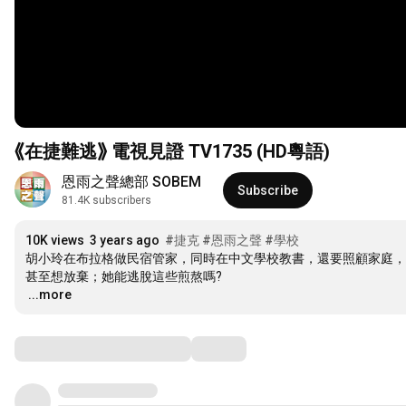
⟪在捷難逃⟫ 電視見證 TV1735 (HD粵語)
恩雨之聲總部 SOBEM
Subscribe
81.4K subscribers
10K views
3 years ago
#捷克
#恩雨之聲
#學校
胡小玲在布拉格做民宿管家，同時在中文學校教書，還要照顧家庭，
…
...more
Comments