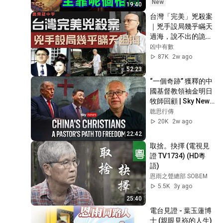
New
19:40
台灣「完美」兇殺案
｜兇手設局幾乎瞞天
過海，說不出的詭異
助記者發現真相｜台
凶中有數
灣懸案｜廣東話中字
87K
2w ago
｜凶中有數
52:23
“一個奇跡” 獲釋的中
國基督教領袖金明日
牧師回顧 | Sky News
采訪 | 雙語字幕 | 
聼思行傳
2026.07.23
20K
2w ago
22:42
取捨。抉擇 (電視見
證 TV1734) (HD粵
語)
恩雨之聲總部 SOBEM
5.5K
3y ago
25:40
電台見證 - 葉玉蓮博
士 (親眼見袮的人生) 