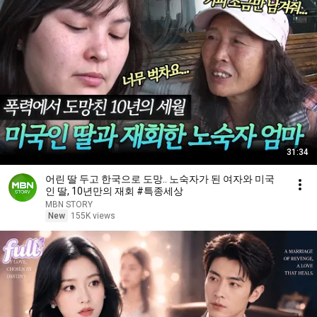
31:34
어린 딸 두고 한국으로 도망.. 노숙자가 된 여자와 미국
인 딸, 10년만의 재회 #특종세상
MBN STORY
New
155K views