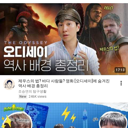
17:13
제우스의 법? 바다 사람들? 영화 [오디세이]에 숨겨진
역사 배경 총정리
조승연의 탐구생활
New
246K views