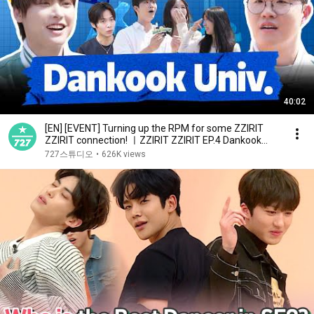
40:02
[EN] [EVENT] Turning up the RPM for some ZZIRIT
ZZIRIT connection! ㅣZZIRIT ZZIRIT EP.4 Dankook
Univ.
727스튜디오
•
626K views