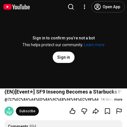
Open App
Sign in to confirm you’re not a bot
This helps protect our community.
Learn more
Sign in
(EN)[Event⭐] SF9 Inseong Becomes a Starbucks Part
@
727%EC%8A%A4%ED%8A%9C%EB%94%94%EC%98%A4
1K likes
more
194K v
Subscribe
Comments
894