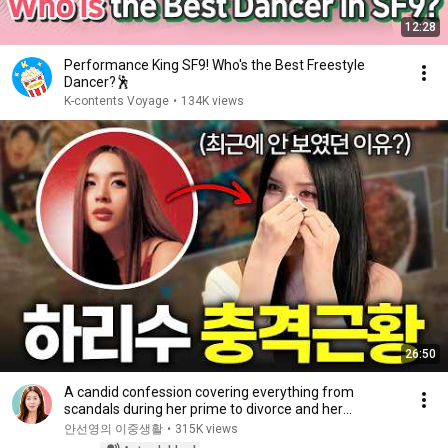
12:28
Performance King SF9! Who's the Best Freestyle
Dancer?🕺
K-contents Voyage
•
134K views
26:50
A candid confession covering everything from
scandals during her prime to divorce and her
experie...
안선영의 이중생활
•
315K views