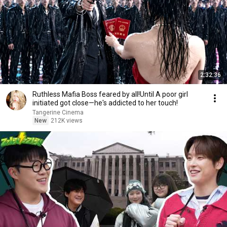
2:32:36
Ruthless Mafia Boss feared by all!Until A poor girl
initiated got close—he's addicted to her touch!
Tangerine Cinema
New
212K views