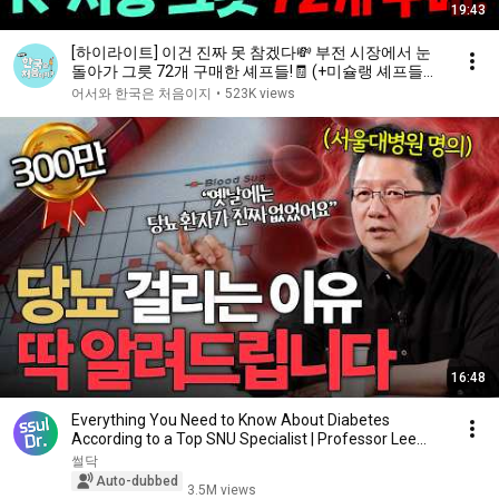
19:43
[하이라이트] 이건 진짜 못 참겠다💸 부전 시장에서 눈
돌아가 그릇 72개 구매한 셰프들!🧾 (+미슐랭 셰프들의
김밥 첫 경험) | #어서와한국은처음이지 | EP.439
어서와 한국은 처음이지
•
523K views
16:48
Everything You Need to Know About Diabetes
According to a Top SNU Specialist | Professor Lee
Seun...
썰닥
Auto-dubbed
3.5M views