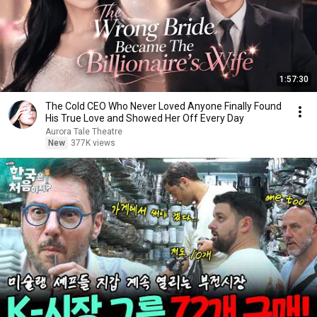
1:57:30
The Cold CEO Who Never Loved Anyone Finally Found
His True Love and Showed Her Off Every Day
Aurora Tale Theatre
New
377K views