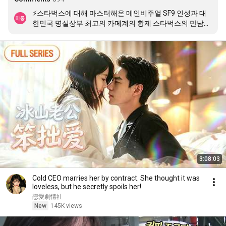
⚡️스타벅스에 대해 마스터해온 메인비주얼 SF9 인성과 대
한민국 명실상부 최고의 카페계의 황제 스타벅스의 만남에 
크게 박수를 칩니다. 🎉 이런 감다살 프로젝트가 있어 대한
민국이 발전할 수 있습니다. 스틴이랑도 케미가 무척 좋아
보이고 기대됩니다👍 앞으로도 서로 계ㅔㅔ속 좋은 모습으
로 ⚡️찌릿찌릿하게⚡️ 스벅이랑 함께하길.!.!.!!(💓⚡️제~발️⚡️💓)
3:08:03
Cold CEO marries her by contract. She thought it was
loveless, but he secretly spoils her!
戀愛劇情社
New
145K views