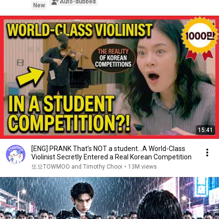
Auto-dubbed
New
15:41
[ENG] PRANK That’s NOT a student…A World-Class
Violinist Secretly Entered a Real Korean Competition
또모TOWMOO and Timothy Chooi
•
13M views