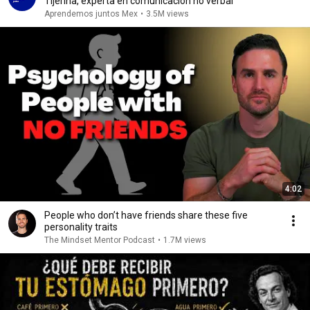
Tijerina, experta en comunicación no verbal
Aprendemos juntos Mex
•
3.5M views
4:02
People who don’t have friends share these five
personality traits
The Mindset Mentor Podcast
•
1.7M views