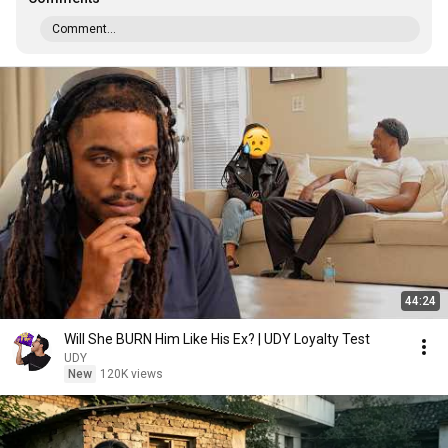
Comment...
44:24
Will She BURN Him Like His Ex? | UDY Loyalty Test
UDY
New
120K views