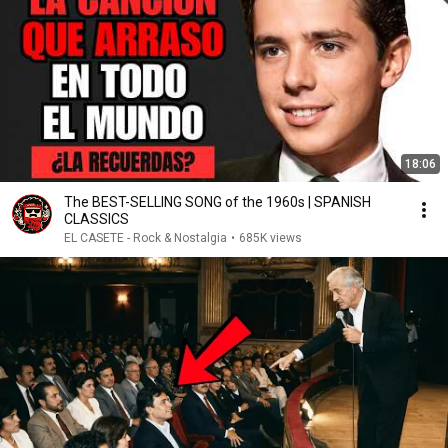
18:06
The BEST-SELLING SONG of the 1960s | SPANISH
CLASSICS
EL CASETE - Rock & Nostalgia
•
685K views