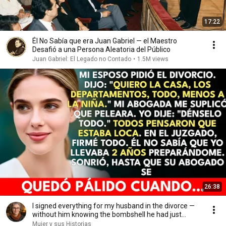
17:22
Él No Sabía que era Juan Gabriel — el Maestro
Desafió a una Persona Aleatoria del Público
Juan Gabriel: El Legado no Contado
•
1.5M views
26:38
I signed everything for my husband in the divorce —
without him knowing the bombshell he had just...
Mujer y sus Historias