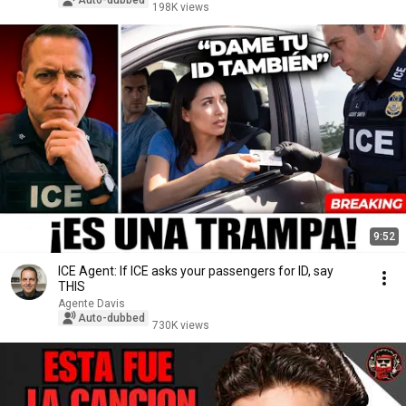
Auto-dubbed
198K views
9:52
ICE Agent: If ICE asks your passengers for ID, say
THIS
Agente Davis
Auto-dubbed
730K views