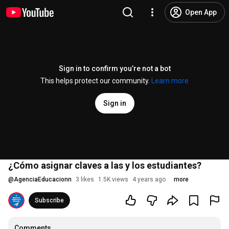
Open App
Sign in to confirm you’re not a bot
This helps protect our community.
Learn more
Sign in
¿Cómo asignar claves a las y los estudiantes?
@
AgenciaEducacionn
3 likes
1.5K views
4 years ago
more
Subscribe
Comments