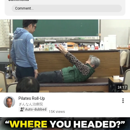
Comment...
24:17
Pilates Roll-Up
ぎんなん治療院
Auto-dubbed
15K views