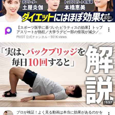
37:21
【スポーツ医学に基づいたピラティスの効果】トップ
アスリートが熱狂／大学ラグビー部の怪我が減少／イ
ンナーマッスルを鍛えると何が良いのか？／論文解
PIVOT 公式チャンネル
•
501K views
説・腰痛改善に良い理由【BODY SKILL SET】
15:57
プロが検証！よく見る動画は本当に効果があるのかを