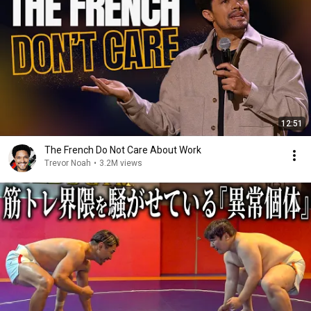
12:51
The French Do Not Care About Work
Trevor Noah
•
3.2M views