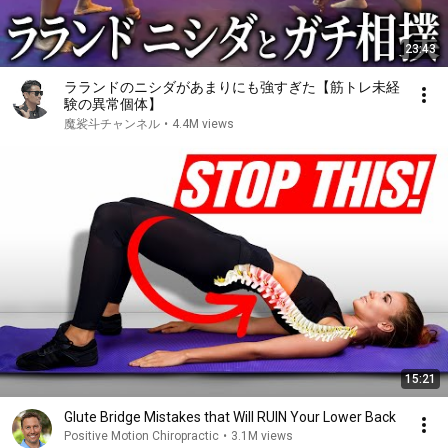
23:43
ラランドのニシダがあまりにも強すぎた【筋トレ未経
験の異常個体】
魔裟斗チャンネル
•
4.4M views
15:21
Glute Bridge Mistakes that Will RUIN Your Lower Back
Positive Motion Chiropractic
•
3.1M views