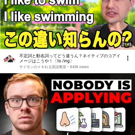
21:45
不定詞と動名詞ってどう違うん？ネイティブのコアイ
メージはこうや！〔to /ing〕
サイモンのイキれる英語教室
•
843K views