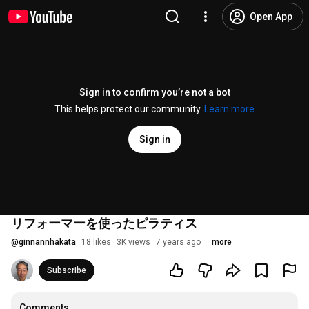
Open App
Sign in to confirm you’re not a bot
This helps protect our community.
Learn more
Sign in
リフォーマーを使ったピラティス
@
ginnannhakata
18 likes
3K views
7 years ago
more
Subscribe
Comments