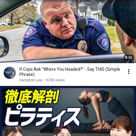
8:36
If Cops Ask "Where You Headed?" - Say THIS (Simple
Phrase)
Hampton Law
•
923K views