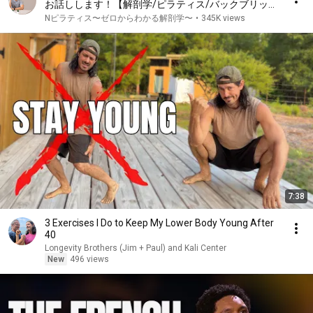
お話しします！【解剖学/ピラティス/バックブリッ
ジ】
Nピラティス〜ゼロからわかる解剖学〜
•
345K views
7:38
3 Exercises I Do to Keep My Lower Body Young After
40
Longevity Brothers (Jim + Paul) and Kali Center
New
496 views