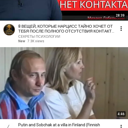
28:39
8 ВЕЩЕЙ, КОТОРЫЕ НАРЦИСС ТАЙНО ХОЧЕТ ОТ
ТЕБЯ ПОСЛЕ ПОЛНОГО ОТСУТСТВИЯ КОНТАКТА
| МИХАИЛ ЛАБКОВСКИЙ
СЕКРЕТЫ ПСИХОЛОГИИ
New
7.3K views
4:46
Putin and Sobchak at a villa in Finland (Finnish