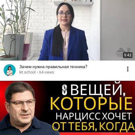
5:42
Зачем нужна правильная техника?
kit.school
•
64 views