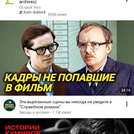
archives)
Острый Угол
Auto-dubbed
392K views
24:16
Эти вырезанные сцены вы никогда не увидите в
"Служебном романе"
Звезды и интриги
•
1.1M views