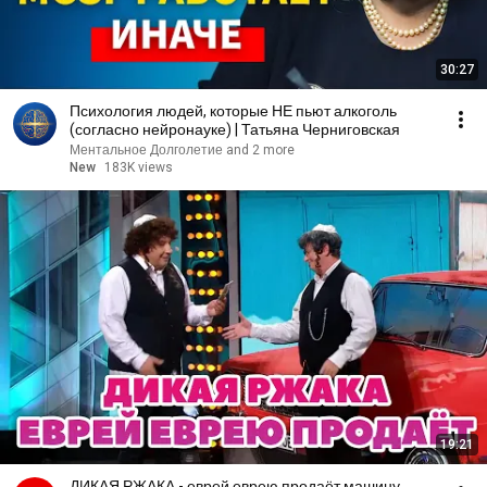
30:27
Психология людей, которые НЕ пьют алкоголь
(согласно нейронауке) | Татьяна Черниговская
Ментальное Долголетие and 2 more
New
183K views
19:21
ДИКАЯ РЖАКА - еврей еврею продаёт машину