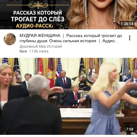
1:26:14
МУДРАЯ ЖЕНЩИНА ｜ Рассказ, который трогает до
глубины души. Очень сильная история ｜ Аудио
рассказ.
Душевный Мир Историй
New
113K views
7:58