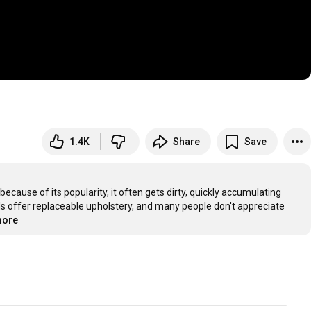
1.4K
Share
Save
cause of its popularity, it often gets dirty, quickly accumulating 
ls offer replaceable upholstery, and many people don't appreciate 
more