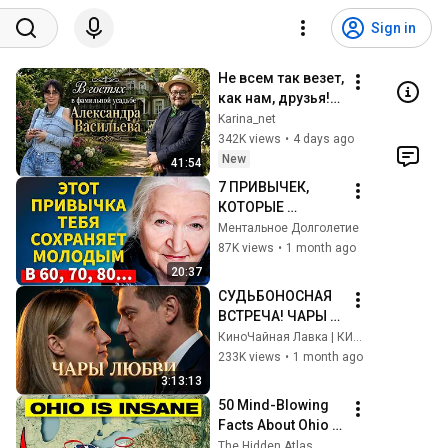
Sign in
Не всем так везет, 
как нам, друзья!
Мы в фамильном 
Karina_net
поместье  
342K views
•
4 days ago
Александра 
New
41:54
Васильева в 
7 ПРИВЫЧЕК, 
Литве .
КОТОРЫЕ 
ОБРАЩАЮТ 
Ментальное Долголетие
СТАРЕНИЕ 
87K views
•
1 month ago
ВСПЯТЬ ПОСЛЕ 60 
20:37
ЛЕТ | Татьяна 
СУДЬБОНОСНАЯ 
Черниговская
ВСТРЕЧА! ЧАРЫ 
ЛЮБВИ - 
КиноЧайная Лавка | КИНОЗАЛ БЛАГОРОДНЫХ
ПРЕМЬЕРА: ОДИН 
233K views
•
1 month ago
ВЗГЛЯД ИЗМЕНИТ 
3:13:13
ВСЕ! СЕРИАЛ 
50 Mind-Blowing 
ПОКОРИТ ВАШЕ 
Facts About Ohio 
СЕРДЦЕ!
You Didn’t Know
The Hidden Atlas