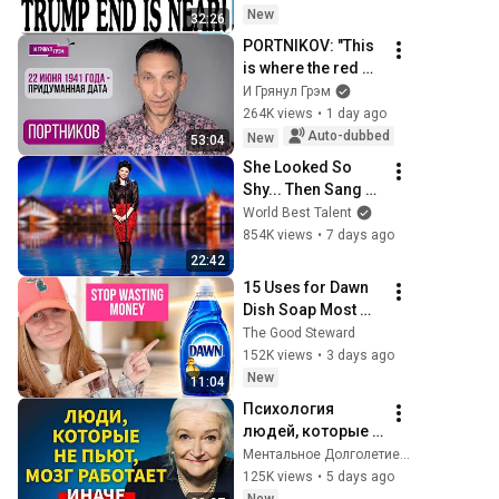
Breaking News 
New
32:26
Today Aug 5, 2026
PORTNIKOV: "This 
is where the red 
line is." What Putin, 
И Грянул Грэм
Pugacheva, 
264K views
•
1 day ago
Stierlitz, the FSB, 
Auto-dubbed
New
53:04
and 40 day...
She Looked So 
Shy... Then Sang 
One of Opera's 
World Best Talent
Hardest Songs!
854K views
•
7 days ago
22:42
15 Uses for Dawn 
Dish Soap Most 
People Don’t Know
The Good Steward
152K views
•
3 days ago
New
11:04
Психология 
людей, которые 
НЕ пьют алкоголь 
Ментальное Долголетие and 2 more
(согласно 
125K views
•
5 days ago
нейронауке) | 