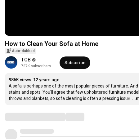
How to Clean Your Sofa at Home
Auto-dubbed
ТСВ
Subscribe
737K subscribers
986K views
12 years ago
A sofa is perhaps one of the most popular pieces of furniture. And be
stains and spots. You'll agree that few upholstered furniture mode
throws and blankets, so sofa cleaning is often a pressing issue.
…
...
Comments