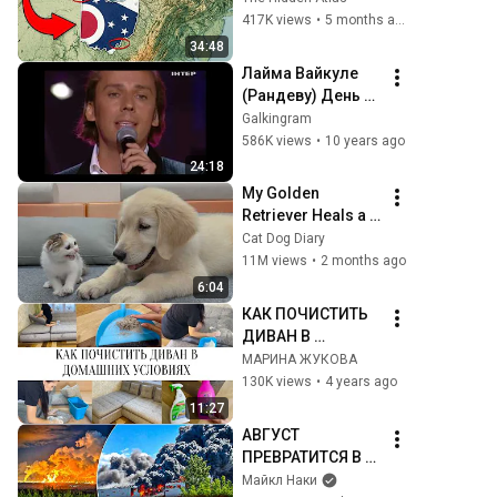
417K views
•
5 months ago
34:48
Лайма Вайкуле 
(Рандеву) День 
№4 Максим 
Galkingram
Галкин
586K views
•
10 years ago
24:18
My Golden 
Retriever Heals a 
Terrified Rescue 
Cat Dog Diary
Kitten in Just 3 
11M views
•
2 months ago
Meetings!
6:04
КАК ПОЧИСТИТЬ 
ДИВАН В 
ДОМАШНИХ 
МАРИНА ЖУКОВА
УСЛОВИЯХ/
130K views
•
4 years ago
ДИВАН СТАЛ КАК 
11:27
НОВЫЙ/
АВГУСТ 
МОТИВАЦИЯ НА 
ПРЕВРАТИТСЯ В 
УБОРКУ#какпочи
АД. Принуждение 
Майкл Наки
ститьдиван