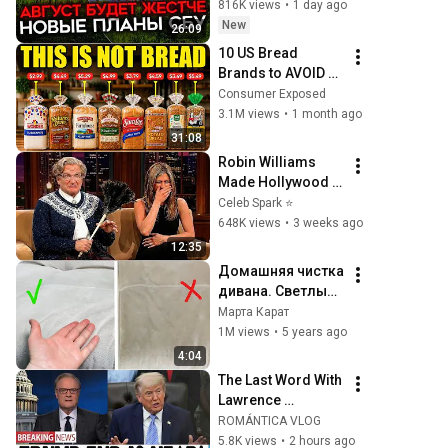
к миру только 
816K views
•
1 day ago
начинается
New
26:09
10 US Bread 
Brands to AVOID 
and 3 That Are 
Consumer Exposed
Actually Safe
3.1M views
•
1 month ago
31:08
Robin Williams 
Made Hollywood 
Stars Lose Control 
Celeb Spark ⭐
and Go Off-Script
648K views
•
3 weeks ago
12:35
Домашняя чистка 
дивана. Светлый 
диван как новый 
Марта Карат
без помощи 
1M views
•
5 years ago
профессиональн
4:04
ой химчистки.
The Last Word With 
Lawrence 
O'Donnell 8/5/26 | 
ROMÁNTICA VLOG
🅼🆂🅽🅱️🅲 
5.8K views
•
2 hours ago