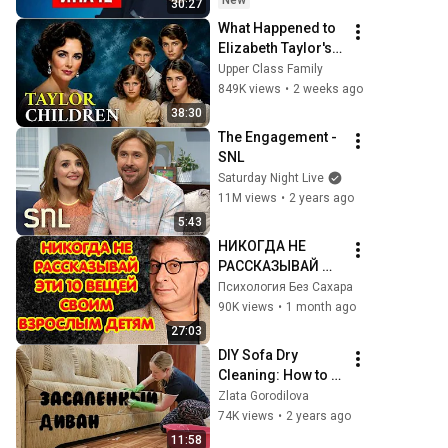
New
30:27
Татьяна 
What Happened to 
Черниговская
Elizabeth Taylor's 4 
Children? Their 
Upper Class Family
Lives Today
849K views
•
2 weeks ago
38:30
The Engagement - 
SNL
Saturday Night Live
11M views
•
2 years ago
5:43
НИКОГДА НЕ 
РАССКАЗЫВАЙ 
ВЗРОСЛЫМ 
Психология Без Сахара
ДЕТЯМ ЭТИ 10 
90K views
•
1 month ago
ВЕЩЕЙ | Михаил 
27:03
Лабковский
DIY Sofa Dry 
Cleaning: How to 
Clean a Dirty Sofa
Zlata Gorodilova
74K views
•
2 years ago
11:58