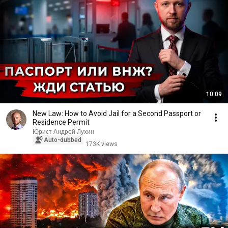
10:09
New Law: How to Avoid Jail for a Second Passport or
Residence Permit
Юрист Андрей Лухин
Auto-dubbed
173K views