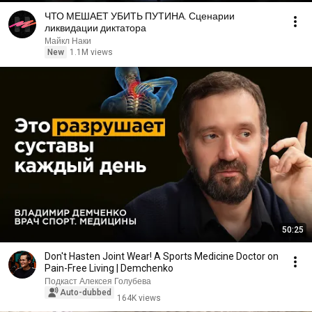
ЧТО МЕШАЕТ УБИТЬ ПУТИНА. Сценарии
ликвидации диктатора
Майкл Наки
New
1.1M views
50:25
Don't Hasten Joint Wear! A Sports Medicine Doctor on
Pain-Free Living | Demchenko
Подкаст Алексея Голубева
Auto-dubbed
164K views