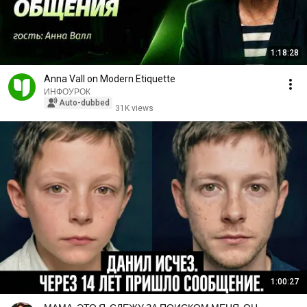
1:18:28
Anna Vall on Modern Etiquette
ИНФОУРОК
Auto-dubbed
31K views
1:00:27