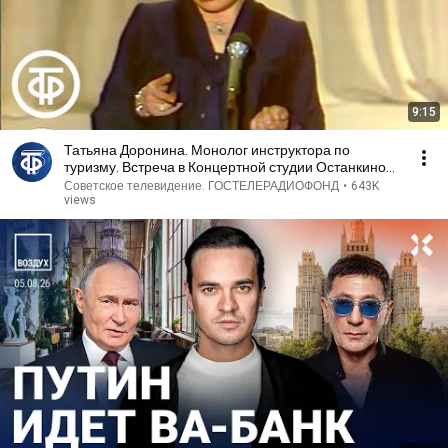
9:15
Татьяна Доронина. Монолог инструктора по
туризму. Встреча в Концертной студии Останкино
(1982)
Советское телевидение. ГОСТЕЛЕРАДИОФОНД
•
643K
views