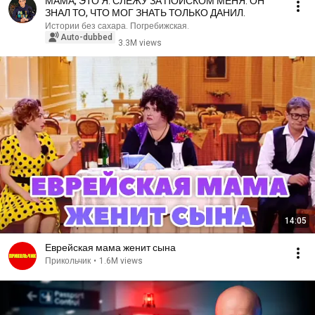
МАМА, ЭТО Я. СЛЕЖУ ЗА ПОИСКОМ МЕНЯ. ОН
ЗНАЛ ТО, ЧТО МОГ ЗНАТЬ ТОЛЬКО ДАНИЛ.
Истории без сахара. Погребижская.
Auto-dubbed
3.3M views
14:05
Еврейская мама женит сына
Прикольчик
•
1.6M views