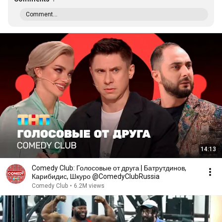
Comment...
14:13
Comedy Club: Голосовые от друга | Батрутдинов,
Карибидис, Шкуро @ComedyClubRussia
Comedy Club
•
6.2M views