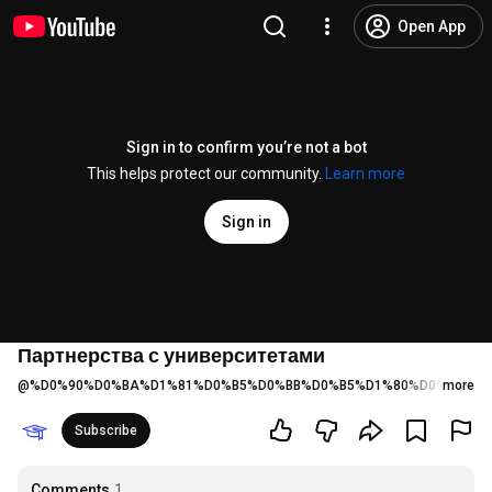
Open App
Sign in to confirm you’re not a bot
This helps protect our community.
Learn more
Sign in
Партнерства с университетами
@
%D0%90%D0%BA%D1%81%D0%B5%D0%BB%D0%B5%D1%80%D0%B0%D1
more
Subscribe
Comments
1