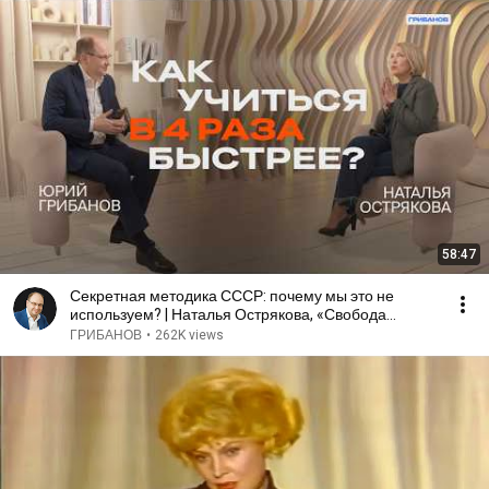
58:47
Секретная методика СССР: почему мы это не
используем? | Наталья Острякова, «Свобода
слова»
ГРИБАНОВ
•
262K views