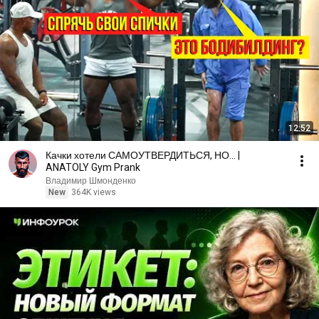
12:52
Качки хотели САМОУТВЕРДИТЬСЯ, НО... |
ANATOLY Gym Prank
Владимир Шмонденко
New
364K views