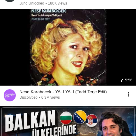
Jung Unlocked
•
180K views
5:56
Nese Karabocek - YALI YALI (Todd Terje Edit)
Discolypso
•
6.3M views