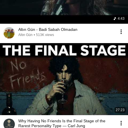
4:43
Altın Gün - Badi Sabah Olmadan
Altın Gün
•
513K views
27:23
Why Having No Friends Is the Final Stage of the
Rarest Personality Type — Carl Jung