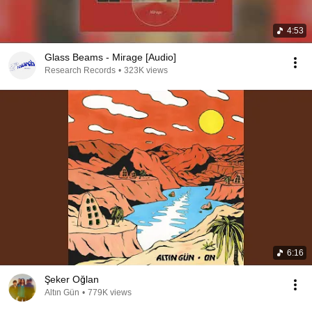
4:53
Glass Beams - Mirage [Audio]
Research Records
•
323K views
6:16
Şeker Oğlan
Altın Gün
•
779K views