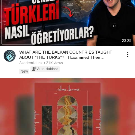
23:25
WHAT ARE THE BALKAN COUNTRIES TAUGHT
ABOUT "THE TURKS"? | I Examined Their
Textbooks!
AkademikLink
•
21K views
Auto-dubbed
New