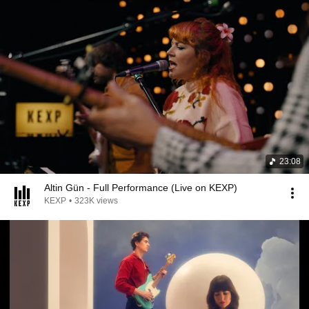
23:08
Altin Gün - Full Performance (Live on KEXP)
KEXP
•
323K views