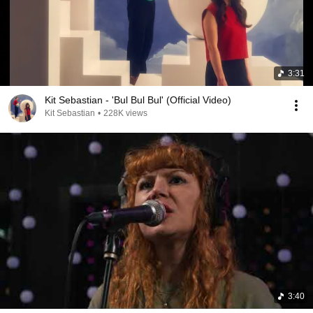
3:31
Kit Sebastian - 'Bul Bul Bul' (Official Video)
Kit Sebastian
•
228K views
3:40