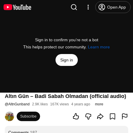
Open App
Sign in to confirm you’re not a bot
This helps protect our community.
Learn more
Sign in
Altın Gün – Badi Sabah Olmadan (official audio)
@
AltnGunband
2.9K likes
167K views
4 years ago
more
Subscribe
Comments
187