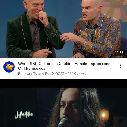
Ömrüm, belalım, sevdalım yürü

Seni gidi oyunbaz, cilvesine doyulmaz

Senin gibi oynak yar her yerde bulunmaz...
15:37
When SNL Celebrities Couldn’t Handle Impressions
Of Themselves
Roastara TV and Pop X GOAT
•
931K views